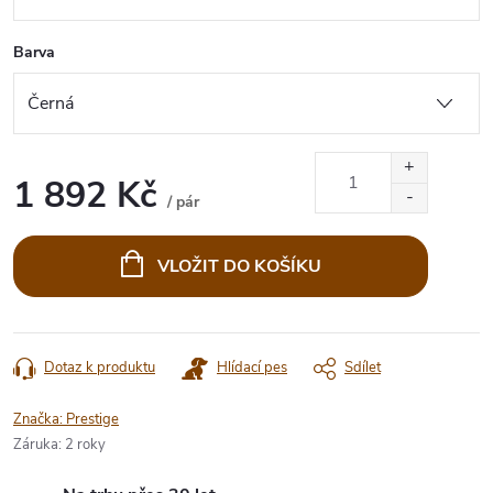
Barva
1 892 Kč
/ pár
Měrná
cena:
VLOŽIT DO KOŠÍKU
Dotaz k produktu
Hlídací pes
Sdílet
Značka:
Prestige
Záruka
:
2 roky