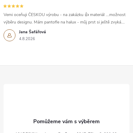
Vemi oceňuji ČESKOU výrobu - na zakázku 👍 materiál ....možnost
výběru designu. Mám pantofle na halux - můj prst si ještě zvyká....
Jana Šafářová
4.8.2026
Z
á
p
a
t