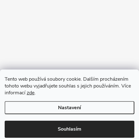
Tento web používá soubory cookie. Dalším procházením
tohoto webu vyjadřujete souhlas s jejich používáním. Více
informací
zde
.
Nastavení
Copyright 2026
VV DESIGN
. Všechna práva vyhrazena.
Upravit
nastavení cookies
Souhlasím
Vytvořil Shoptet