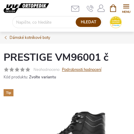
Přejít
NÁKUPNÍ
KOŠÍK
na
obsah
HLEDAT
Dámské kotníkové boty
PRESTIGE VM96001 č
Neohodnoceno
Podrobnosti hodnocení
Kód produktu:
Zvolte variantu
Tip