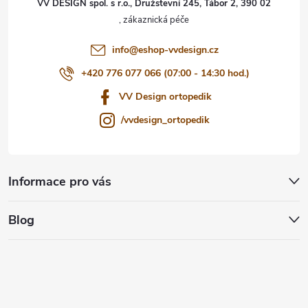
VV DESIGN spol. s r.o., Družstevní 245, Tábor 2, 390 02
í
info
@
eshop-vvdesign.cz
+420 776 077 066 (07:00 - 14:30 hod.)
VV Design ortopedik
/vvdesign_ortopedik
Informace pro vás
Blog