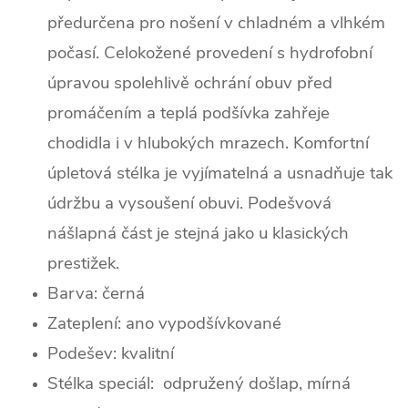
předurčena pro nošení v chladném a vlhkém
počasí. Celokožené provedení s hydrofobní
úpravou spolehlivě ochrání obuv před
promáčením a teplá podšívka zahřeje
chodidla i v hlubokých mrazech. Komfortní
úpletová stélka je vyjímatelná a usnadňuje tak
údržbu a vysoušení obuvi. Podešvová
nášlapná část je stejná jako u klasických
prestižek.
Barva:
černá
Zateplení: ano vypodšívkované
Podešev:
kvalitní
Stélka speciál: odpružený došlap, mírná