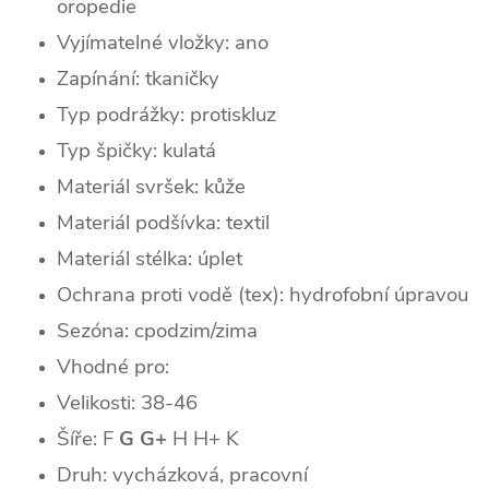
oropedie
Vyjímatelné vložky: ano
Zapínání: tkaničky
Typ podrážky: protiskluz
Typ špičky: k
ulatá
Materiál svršek: kůže
Materiál podšívka: textil
Materiál stélka: úplet
Ochrana proti vodě (tex): hydrofobní úpravou
Sezóna: cpodzim/zima
Vhodné pro:
Velikosti: 38-46
Šíře: F
G G+
H H+ K
Druh: vycházková, pracovní