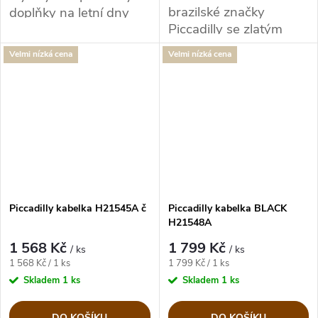
brazilské značky
doplňky
na letní dny
Piccadilly se zlatým
kováním.
Velmi nízká cena
Velmi nízká cena
Piccadilly kabelka H21545A č
Piccadilly kabelka BLACK
H21548A
1 568 Kč
1 799 Kč
/ ks
/ ks
Měrná
Měrná
1 568 Kč / 1 ks
1 799 Kč / 1 ks
cena:
cena:
Skladem
1 ks
Skladem
1 ks
DO KOŠÍKU
DO KOŠÍKU