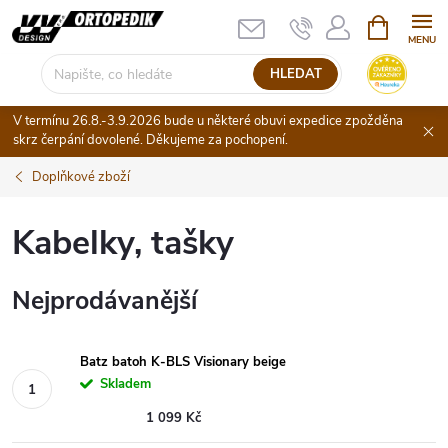
Přejít
NÁKUPNÍ
KOŠÍK
na
obsah
HLEDAT
V termínu 26.8.-3.9.2026 bude u některé obuvi expedice zpožděna
skrz čerpání dovolené. Děkujeme za pochopení.
Doplňkové zboží
Kabelky, tašky
Nejprodávanější
Batz batoh K-BLS Visionary beige
Skladem
1 099 Kč