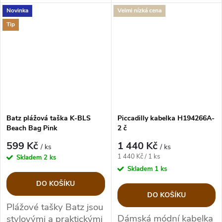
vzhledem, který je
Novinka
Velmi nízká cena
stylovou a praktickou
Tip
volbou na každý den
Batz plážová taška K-BLS
Piccadilly kabelka H194266A-
Beach Bag Pink
2 č
599 Kč
1 440 Kč
/ ks
/ ks
Měrná
1 440 Kč / 1 ks
Skladem
2 ks
cena:
Skladem
1 ks
DO KOŠÍKU
DO KOŠÍKU
Plážové tašky Batz
jsou
Dámská módní kabelka
stylovými a praktickými