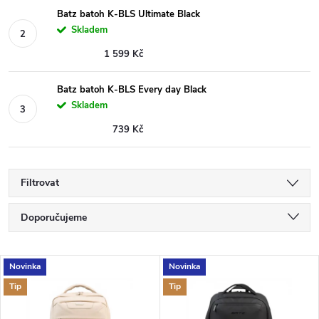
Batz batoh K-BLS Ultimate Black
Skladem
1 599 Kč
Batz batoh K-BLS Every day Black
Skladem
739 Kč
Filtrovat
Ř
Doporučujeme
a
Nejlevnější
V
Novinka
Novinka
Nejdražší
z
Tip
Tip
ý
Nejprodávanější