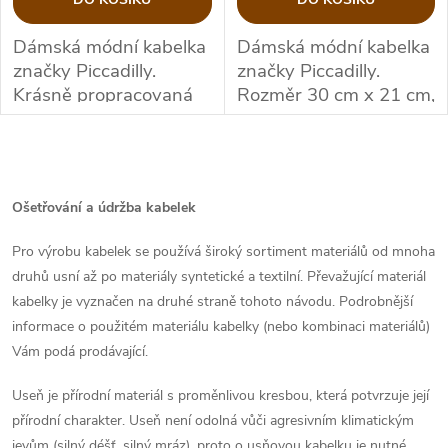
Dámská módní kabelka
Dámská módní kabelka
značky Piccadilly.
značky Piccadilly.
Krásně propracovaná
Rozměr
30 cm x 21 cm,
kabelka, která bude
tloušťka 15 cm.
skvělým doplňkem pro
O
lodičky PICCADILLY.
Rozměr 25cm x 19cm,
v
Ošetřování a údržba kabelek
tloušťka 9cm
l
Pro výrobu kabelek se používá široký sortiment materiálů od mnoha
druhů usní až po materiály syntetické a textilní. Převažující materiál
á
kabelky je vyznačen na druhé straně tohoto návodu. Podrobnější
d
informace o použitém materiálu kabelky (nebo kombinaci materiálů)
Vám podá prodávající.
a
Useň je přírodní materiál s proměnlivou kresbou, která potvrzuje její
c
přírodní charakter. Useň není odolná vůči agresivním klimatickým
jevům (silný déšť, silný mráz), proto o usňovou kabelku je nutné