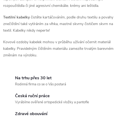
rozpouštědla či jiné agresivní chemikálie. krémy ani leštidla.
Textilní kabelky
čistěte kartáčováním, podle druhu textilu a povahy
znečištění také vytíráním za vlhka, mastné skvrny čističem skvrn na
textil. Kabelky nikdy neperte!
Kovové ozdoby kabelek mohou v průběhu užívání očernit materiál
kabelky. Pravidelným čištěním materiálu zamezíte trvalým barevném
změnám na výrobku.
Na trhu přes 30 let
Rodinná firma co se o Vás postará
Česká ruční práce
Vyrábíme ověřené ortopedické vložky a pantofle
Zdravé obouvání