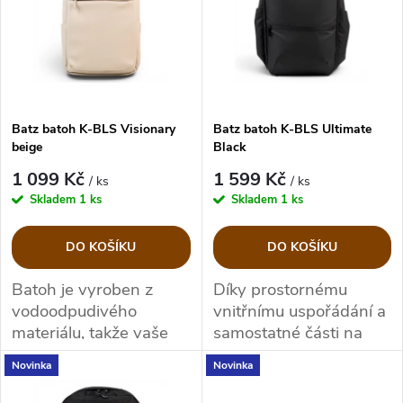
e
p
Abecedně
n
i
í
s
p
Batz batoh K-BLS Visionary
Batz batoh K-BLS Ultimate
beige
Black
p
r
1 099 Kč
1 599 Kč
/ ks
/ ks
r
Skladem
1 ks
Skladem
1 ks
o
o
DO KOŠÍKU
DO KOŠÍKU
d
d
Batoh je vyroben
z
Díky
prostornému
vodoodpudivého
vnitřnímu uspořádání
a
u
u
materiálu
, takže vaše
samostatné části na
uložené věci zůstanou
notebook
(do velikosti
k
Novinka
Novinka
ve větším bezpečí i při
16") může být ideálním
k
slabším dešti a
společníkem do práce