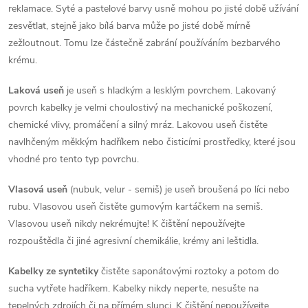
reklamace. Syté a pastelové barvy usně mohou po jisté době užívání
zesvětlat, stejně jako bílá barva může po jisté době mírně
zežloutnout. Tomu lze částečně zabrání používáním bezbarvého
krému.
Laková useň
je useň s hladkým a lesklým povrchem. Lakovaný
povrch kabelky je velmi choulostivý na mechanické poškození,
chemické vlivy, promáčení a silný mráz. Lakovou useň čistěte
navlhčeným měkkým hadříkem nebo čisticími prostředky, které jsou
vhodné pro tento typ povrchu.
Vlasová useň
(nubuk, velur - semiš) je useň broušená po líci nebo
rubu. Vlasovou useň čistěte gumovým kartáčkem na semiš.
Vlasovou useň nikdy nekrémujte! K čištění nepoužívejte
rozpouštědla či jiné agresivní chemikálie, krémy ani leštidla.
Kabelky ze syntetiky
čistěte saponátovými roztoky a potom do
sucha vytřete hadříkem. Kabelky nikdy neperte, nesušte na
tepelných zdrojích či na přímém slunci. K čištění nepoužívejte