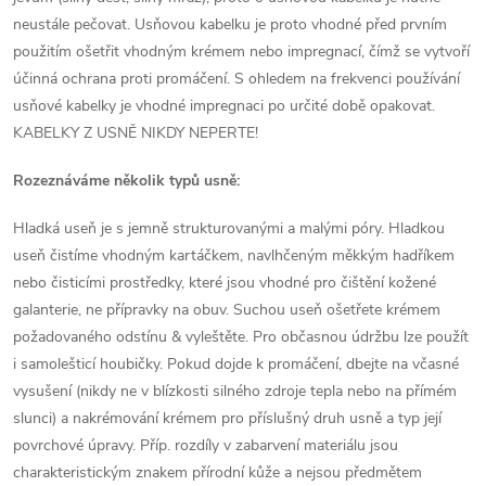
í
neustále pečovat. Usňovou kabelku je proto vhodné před prvním
p
použitím ošetřit vhodným krémem nebo impregnací, čímž se vytvoří
účinná ochrana proti promáčení. S ohledem na frekvenci používání
r
usňové kabelky je vhodné impregnaci po určité době opakovat.
v
KABELKY Z USNĚ NIKDY NEPERTE!
k
Rozeznáváme několik typů usně:
y
Hladká useň je s jemně strukturovanými a malými póry. Hladkou
v
useň čistíme vhodným kartáčkem, navlhčeným měkkým hadříkem
nebo čisticími prostředky, které jsou vhodné pro čištění kožené
ý
galanterie, ne přípravky na obuv. Suchou useň ošetřete krémem
požadovaného odstínu & vyleštěte. Pro občasnou údržbu lze použít
p
i samolešticí houbičky. Pokud dojde k promáčení, dbejte na včasné
i
vysušení (nikdy ne v blízkosti silného zdroje tepla nebo na přímém
slunci) a nakrémování krémem pro příslušný druh usně a typ její
s
povrchové úpravy. Příp. rozdíly v zabarvení materiálu jsou
u
charakteristickým znakem přírodní kůže a nejsou předmětem