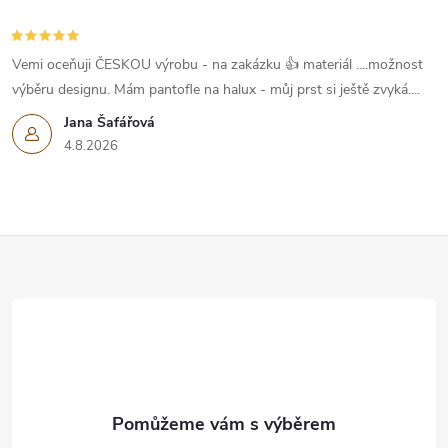
Vemi oceňuji ČESKOU výrobu - na zakázku 👍 materiál ....možnost
výběru designu. Mám pantofle na halux - můj prst si ještě zvyká....
Jana Šafářová
4.8.2026
Z
á
p
a