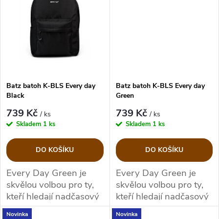
t
proměnlivém počasí.
t
ů
ů
Batz batoh K-BLS Every day
Batz batoh K-BLS Every day
Black
Green
739 Kč
739 Kč
/ ks
/ ks
Skladem
1 ks
Skladem
1 ks
DO KOŠÍKU
DO KOŠÍKU
Every Day Green je
Every Day Green je
skvělou volbou pro ty,
skvělou volbou pro ty,
kteří hledají nadčasový
kteří hledají nadčasový
městský batoh na
městský batoh na
Novinka
Novinka