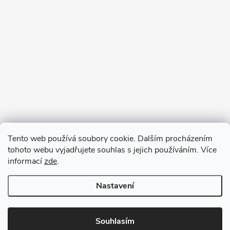
Tento web používá soubory cookie. Dalším procházením
tohoto webu vyjadřujete souhlas s jejich používáním. Více
informací
zde
.
Nastavení
Copyright 2026
VV DESIGN
. Všechna práva vyhrazena.
Upravit
nastavení cookies
Souhlasím
Vytvořil Shoptet