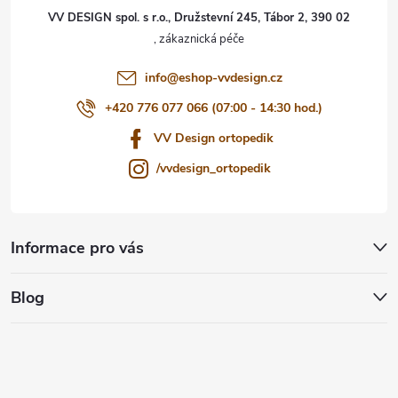
t
VV DESIGN spol. s r.o., Družstevní 245, Tábor 2, 390 02
í
info
@
eshop-vvdesign.cz
+420 776 077 066 (07:00 - 14:30 hod.)
VV Design ortopedik
/vvdesign_ortopedik
Informace pro vás
Blog