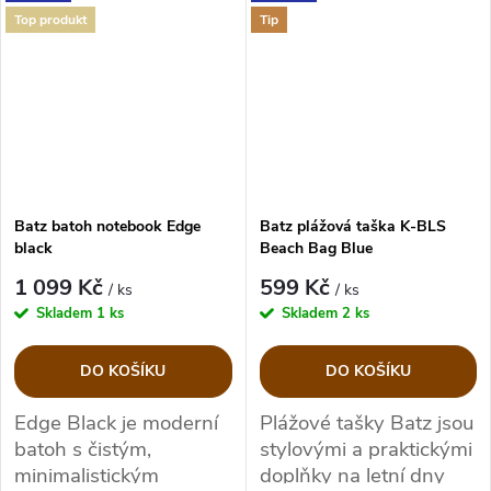
každý den.
každý den.
Top produkt
Tip
Batz batoh notebook Edge
Batz plážová taška K-BLS
black
Beach Bag Blue
1 099 Kč
599 Kč
/ ks
/ ks
Skladem
1 ks
Skladem
2 ks
DO KOŠÍKU
DO KOŠÍKU
Edge Black
je moderní
Plážové tašky Batz
jsou
batoh s čistým,
stylovými a praktickými
minimalistickým
doplňky
na letní dny