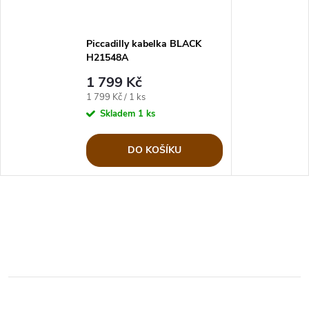
Piccadilly kabelka BLACK
H21548A
1 799 Kč
Měrná
1 799 Kč / 1 ks
cena:
Skladem
1 ks
DO KOŠÍKU