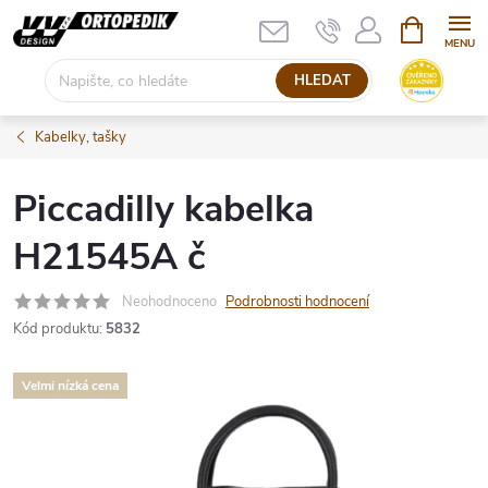
Přejít
NÁKUPNÍ
KOŠÍK
na
obsah
HLEDAT
Kabelky, tašky
Piccadilly kabelka
H21545A č
Neohodnoceno
Podrobnosti hodnocení
Kód produktu:
5832
Velmi nízká cena