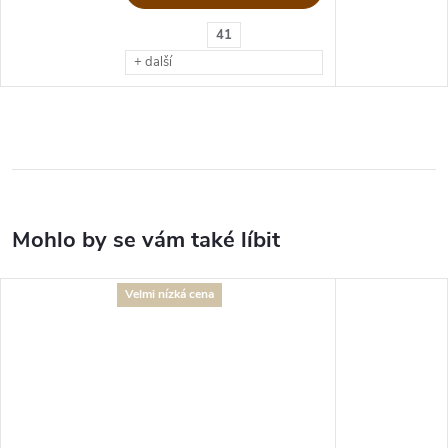
41
+ další
Velmi nízká cena