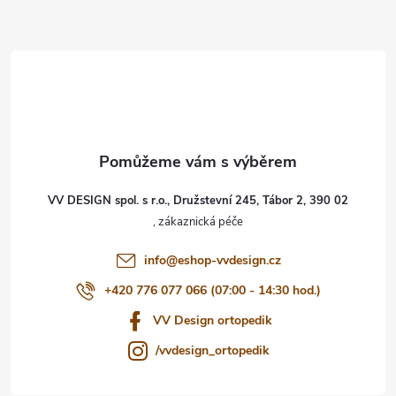
Z
á
p
a
t
VV DESIGN spol. s r.o., Družstevní 245, Tábor 2, 390 02
í
info
@
eshop-vvdesign.cz
+420 776 077 066 (07:00 - 14:30 hod.)
VV Design ortopedik
/vvdesign_ortopedik