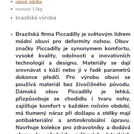
návod, údržba
nosnost 1,5kg
brazilská výroba
Brazilská firma Piccadilly je světovým lídrem
módní obuvi pro deformity nohou
. Obuv
značky Piccadilly je synonymem komfortu,
vysoké kvality, odolnosti a inovativních
technologií a designu. Materiály se dají
srovnávat s kůží nebo ji v řadě parametrů
dokonce předčí. Pro výrobu obuvi se
používá
materiál bez živočišného původu
.
Dámská obuv Piccadilly je lehká,
přizpůsobuje se chodidlu i tvaru nohy,
zajišťuje komfort v každém ročním období,
má tlumený náraz při došlapu a stélky mají
antibakteriální a antimikrobiální úpravu.
Navrhuje kolekce pro zdravotníky a dodává