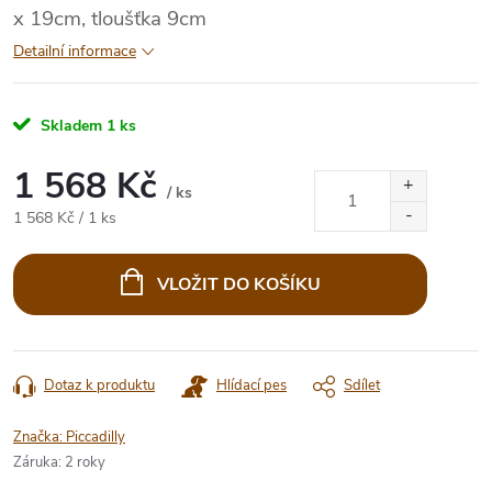
x 19cm, tloušťka 9cm
Detailní informace
Skladem
1 ks
1 568 Kč
/ ks
Měrná
1 568 Kč / 1 ks
cena:
VLOŽIT DO KOŠÍKU
Dotaz k produktu
Hlídací pes
Sdílet
Značka:
Piccadilly
Záruka
:
2 roky