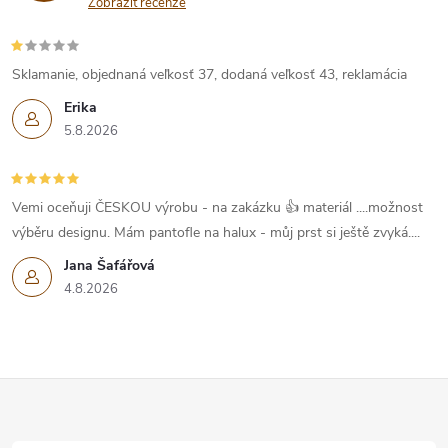
Zobrazit recenze
v
ý
Sklamanie, objednaná veľkosť 37, dodaná veľkosť 43, reklamácia
p
Erika
5.8.2026
i
s
Vemi oceňuji ČESKOU výrobu - na zakázku 👍 materiál ....možnost
u
výběru designu. Mám pantofle na halux - můj prst si ještě zvyká....
Jana Šafářová
4.8.2026
Z