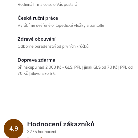
Rodinná firma co se o Vás postará
l
Česká ruční práce
á
Vyrábíme ověřené ortopedické vložky a pantofle
d
Zdravé obouvání
a
Odborné poradenství od prvních krůčků
c
Doprava zdarma
při nákupu nad 2 000 Kč - GLS, PPL | jinak GLS od 70 Kč | PPL od
í
70 Kč | Slovensko 5 €
p
r
v
k
Hodnocení zákazníků
4,9
y
3275 hodnocení