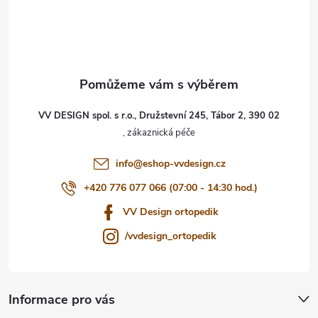
á
p
a
t
VV DESIGN spol. s r.o., Družstevní 245, Tábor 2, 390 02
í
info
@
eshop-vvdesign.cz
+420 776 077 066 (07:00 - 14:30 hod.)
VV Design ortopedik
/vvdesign_ortopedik
Informace pro vás