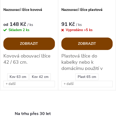
í
s
p
Nazouvací lžíce kovová
Nazouvací lžíce plastová
p
r
148 Kč
91 Kč
od
/ ks
/ ks
r
Skladem
2 ks
Vyprodáno
>5 ks
o
o
ZOBRAZIT
ZOBRAZIT
d
d
Kovová obouvací lžíce
Plastová lžíce do
42 / 63 cm.
kabelky nebo k
u
u
domácímu použití v
délce 65cm
k
Kov 63 cm
Kov 42 cm
Plast 65 cm
k
+ další
+ další
t
t
ů
O
ů
v
Na trhu přes 30 let