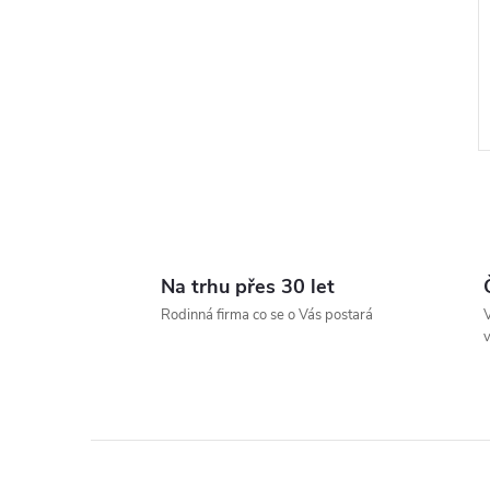
Na trhu přes 30 let
l
Rodinná firma co se o Vás postará
V
v