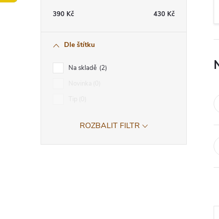
t
390
Kč
430
Kč
r
Dle štítku
a
Na skladě
2
n
Novinka
0
Tip
0
n
ROZBALIT FILTR
í
p
a
n