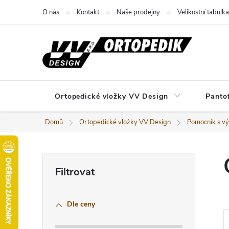
Přejít
O nás
Kontakt
Naše prodejny
Velikostní tabulka
na
obsah
Ortopedické vložky VV Design
Panto
Domů
Ortopedické vložky VV Design
Pomocník s v
P
o
Dle ceny
s