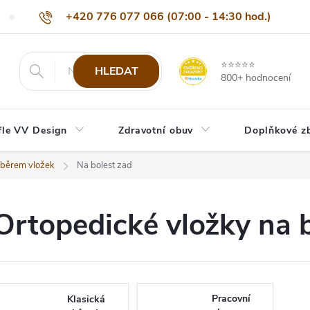
+420 776 077 066 (07:00 - 14:30 hod.)
Nejčastější dotazy
Naši odběratelé
Doprava a platba
Be
info@eshop-vvdesign.cz
⭐⭐⭐⭐⭐
HLEDAT
800+ hodnocení
fle VV Design
Zdravotní obuv
Doplňkové z
ýběrem vložek
Na bolest zad
Ortopedické vložky na 
Pracovní
Klasická