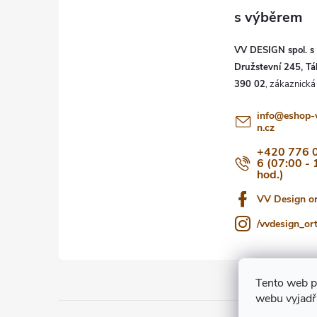
p
a
VV DESIGN spol. s r
t
Družstevní 245, Tá
390 02
í
info
@
eshop-
n.cz
+420 776 
6 (07:00 - 
hod.)
VV Design o
/vvdesign_or
Tento web p
webu vyjadřu