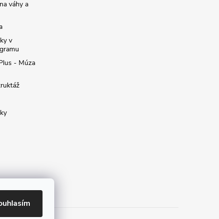
na váhy a
a
ky v
ogramu
 Plus - Múza
truktáž
žky
ouhlasím