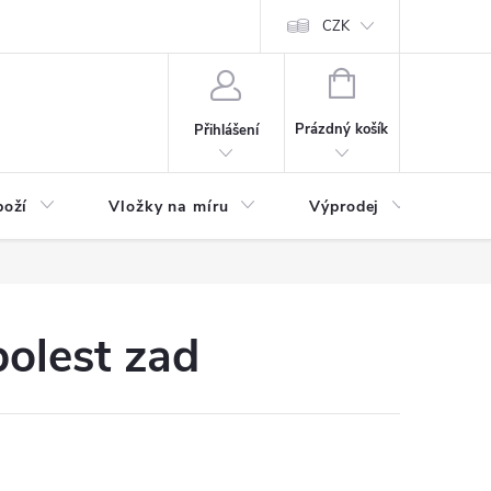
nefit Plus - platba
Obchodní podmínky
Vrácení, výměna nebo rekl
CZK
NÁKUPNÍ
KOŠÍK
Prázdný košík
Přihlášení
boží
Vložky na míru
Výprodej
B2B
bolest zad