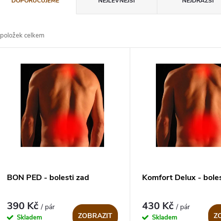
DOPORUČUJEME
NEJLEVNĚJŠÍ
NEJDRAŽŠÍ
a
položek celkem
z
V
e
ý
n
p
p
s
r
p
BON PED - bolesti zad
Komfort Delux - bole
o
r
390 Kč
430 Kč
/ pár
/ pár
d
ZOBRAZIT
Z
Skladem
Skladem