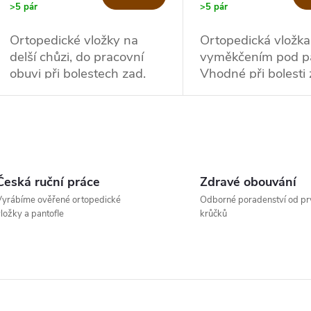
o
>5 pár
>5 pár
u
Ortopedické vložky na
Ortopedická vložka
d
delší chůzi, do pracovní
vyměkčením pod p
k
obuvi při bolestech zad.
Vhodné při bolesti 
u
t
k
ů
O
t
v
ů
Česká ruční práce
Zdravé obouvání
yrábíme ověřené ortopedické
Odborné poradenství od pr
ložky a pantofle
krůčků
á
d
a