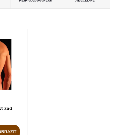
NEJPRODÁVANĚJŠÍ
ABECEDNĚ
st zad
OBRAZIT