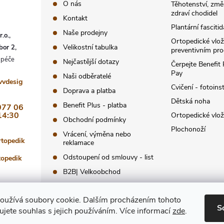
O nás
Těhotenství, změ
u
zdraví chodidel
Kontakt
Plantární fascitid
Naše prodejny
.o.,
Ortopedické vlož
Velikostní tabulka
bor 2,
preventivním pr
Nejčastější dotazy
Čerpejte Benefit
Pay
Naši odběratelé
vvdesig
Cvičení - fotoins
Doprava a platba
Dětská noha
Benefit Plus - platba
077 06
14:30
Ortopedické vlo
Obchodní podmínky
Plochonoží
Vrácení, výměna nebo
rtopedik
reklamace
Odstoupení od smlouvy - list
topedik
B2B| Velkoobchod
Zásady ochrany osobních
údajů.
oužívá soubory cookie. Dalším procházením tohoto
S
jete souhlas s jejich používáním. Více informací
zde
.