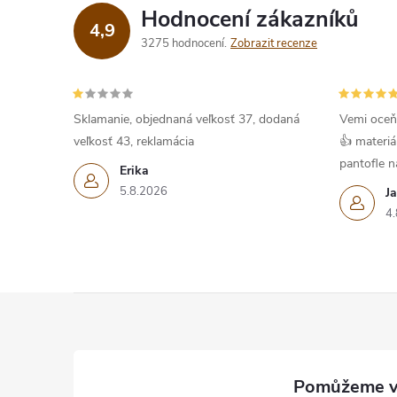
Hodnocení zákazníků
4,9
í
3275 hodnocení
Zobrazit recenze
r
Sklamanie, objednaná veľkosť 37, dodaná
Vemi oceň
veľkosť 43, reklamácia
👍 materiá
pantofle na
Erika
5.8.2026
J
4.
Z
á
i