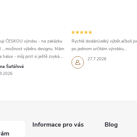
c
p
uji ČESKOU výrobu - na zakázku
Rychlé dodání,velký výběr,ačkoli js
v
l ....možnost výběru designu. Mám
po jednom určitém výrobku...
 halux - můj prst si ještě zvyká....
k
27.7.2026
ana Šafářová
y
8.2026
v
ý
p
Informace pro vás
Blog
s