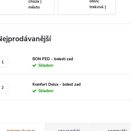
obuv,
chůze |
treková |
město
delší chůze,
stání
Nejprodávanější
BON PED - bolesti zad
Skladem
Komfort Delux - bolest zad
Skladem
Ř