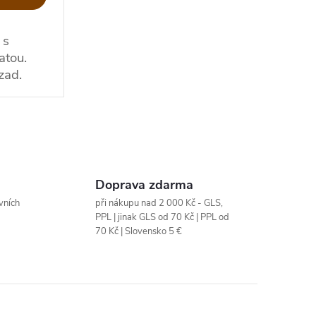
 s
atou.
zad.
Doprava zdarma
vních
při nákupu nad 2 000 Kč - GLS,
PPL | jinak GLS od 70 Kč | PPL od
70 Kč | Slovensko 5 €