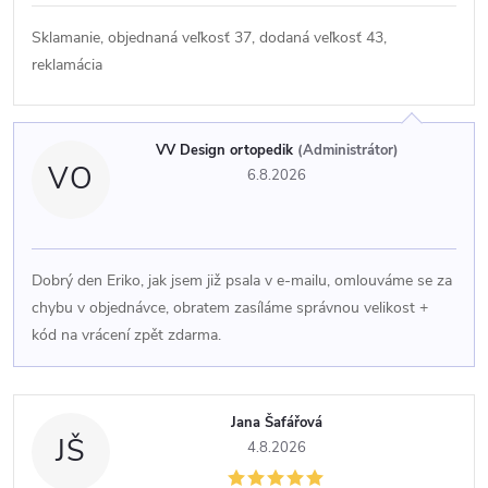
i
Sklamanie, objednaná veľkosť 37, dodaná veľkosť 43,
reklamácia
s
h
VV Design ortopedik
(Administrátor)
VO
6.8.2026
o
d
Dobrý den Eriko, jak jsem již psala v e-mailu, omlouváme se za
n
chybu v objednávce, obratem zasíláme správnou velikost +
kód na vrácení zpět zdarma.
o
c
Jana Šafářová
JŠ
4.8.2026
e