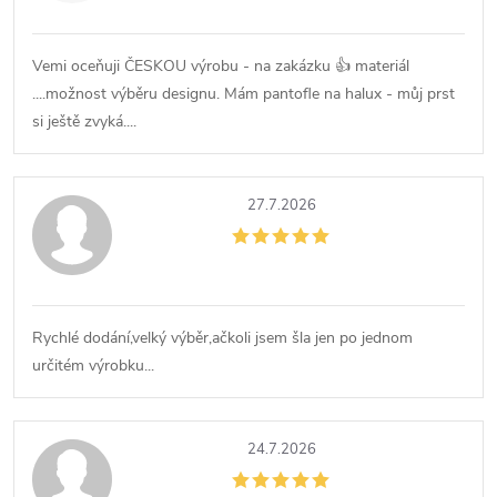
n
Vemi oceňuji ČESKOU výrobu - na zakázku 👍 materiál
í
....možnost výběru designu. Mám pantofle na halux - můj prst
si ještě zvyká....
27.7.2026
Rychlé dodání,velký výběr,ačkoli jsem šla jen po jednom
určitém výrobku...
24.7.2026