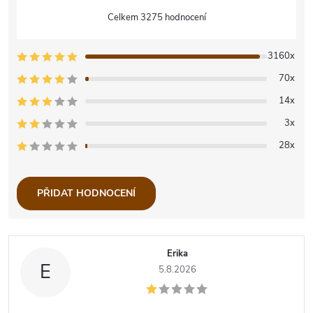
3275 hodnocení
3160x
70x
14x
3x
28x
PŘIDAT HODNOCENÍ
V
Erika
ý
E
5.8.2026
p