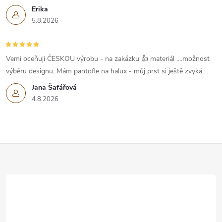
r
Erika
5.8.2026
v
k
Vemi oceňuji ČESKOU výrobu - na zakázku 👍 materiál ....možnost
y
výběru designu. Mám pantofle na halux - můj prst si ještě zvyká....
v
Jana Šafářová
4.8.2026
ý
p
Z
i
s
á
u
p