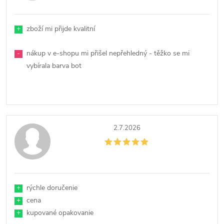
+
zboží mi přijde kvalitní
-
nákup v e-shopu mi přišel nepřehledný - těžko se mi
vybírala barva bot
2.7.2026
+
rýchle doručenie
+
cena
+
kupované opakovanie