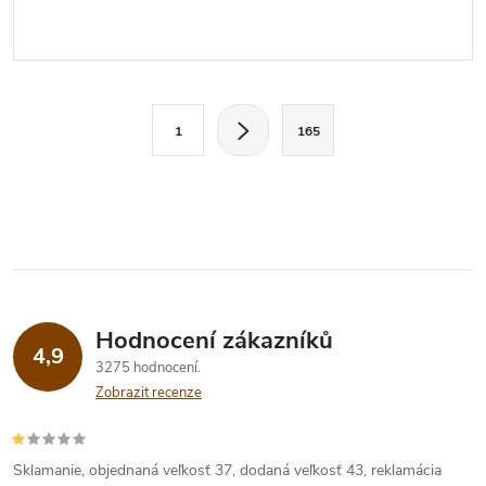
O
S
1
165
t
v
r
l
á
n
á
k
d
o
v
a
Hodnocení zákazníků
4,9
á
3275 hodnocení
c
n
Zobrazit recenze
í
í
p
Sklamanie, objednaná veľkosť 37, dodaná veľkosť 43, reklamácia