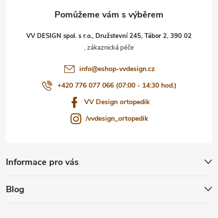
a
t
VV DESIGN spol. s r.o., Družstevní 245, Tábor 2, 390 02
í
info
@
eshop-vvdesign.cz
+420 776 077 066 (07:00 - 14:30 hod.)
VV Design ortopedik
/vvdesign_ortopedik
Informace pro vás
Blog