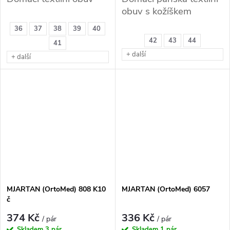
obuv s kožíškem
36
37
38
39
40
42
43
44
41
+ další
+ další
MJARTAN (OrtoMed) 808 K10
MJARTAN (OrtoMed) 6057
č
374 Kč
336 Kč
/ pár
/ pár
Skladem
3 pár
Skladem
1 pár