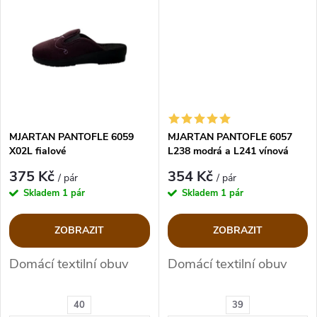
ů
ů
MJARTAN PANTOFLE 6059
MJARTAN PANTOFLE 6057
X02L fialové
L238 modrá a L241 vínová
375 Kč
354 Kč
/ pár
/ pár
Skladem
1 pár
Skladem
1 pár
ZOBRAZIT
ZOBRAZIT
Domácí textilní obuv
Domácí textilní obuv
40
39