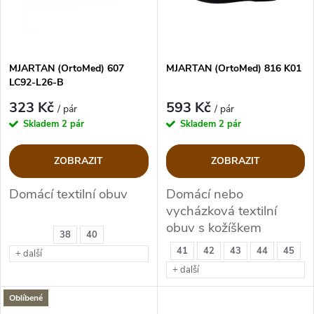
n
i
í
s
p
MJARTAN (OrtoMed) 607
MJARTAN (OrtoMed) 816 K01
LC92-L26-B
p
r
323 Kč
593 Kč
/ pár
/ pár
r
Skladem
2 pár
Skladem
2 pár
o
o
ZOBRAZIT
ZOBRAZIT
d
d
Domácí textilní obuv
Domácí nebo
vycházková textilní
u
u
obuv s kožíškem
38
40
(důchodky)
k
41
42
43
44
45
+ další
k
+ další
t
t
Oblíbené