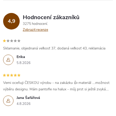
á
Hodnocení zákazníků
d
4,9
3275 hodnocení
a
Zobrazit recenze
c
í
Sklamanie, objednaná veľkosť 37, dodaná veľkosť 43, reklamácia
Erika
p
5.8.2026
r
v
Vemi oceňuji ČESKOU výrobu - na zakázku 👍 materiál ....možnost
k
výběru designu. Mám pantofle na halux - můj prst si ještě zvyká....
Jana Šafářová
y
4.8.2026
v