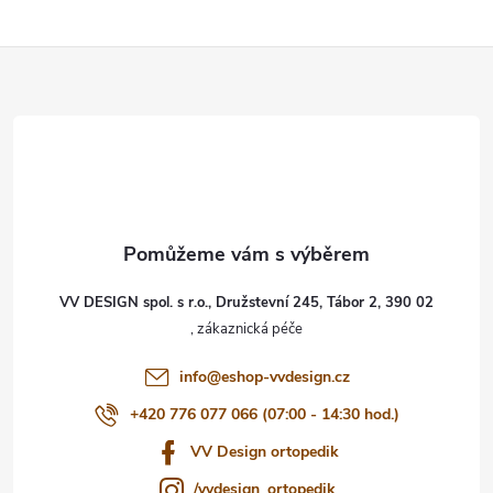
ý
Z
p
i
á
s
p
u
a
t
VV DESIGN spol. s r.o., Družstevní 245, Tábor 2, 390 02
í
info
@
eshop-vvdesign.cz
+420 776 077 066 (07:00 - 14:30 hod.)
VV Design ortopedik
/vvdesign_ortopedik