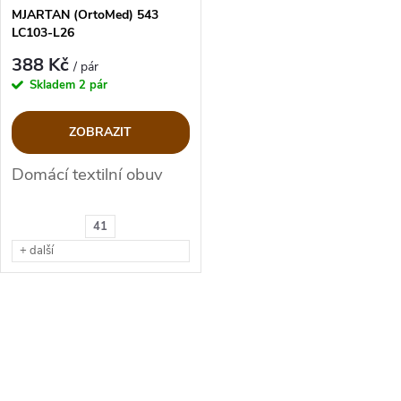
MJARTAN (OrtoMed) 543
LC103-L26
388 Kč
/ pár
Skladem
2 pár
ZOBRAZIT
Domácí textilní obuv
41
+ další
O
v
l