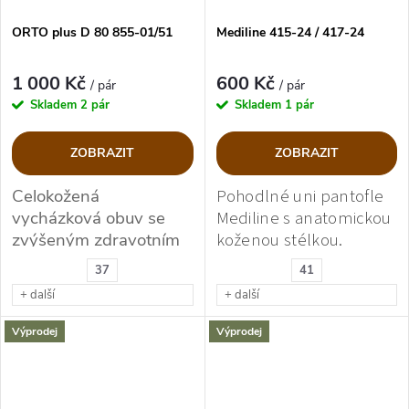
ORTO plus D 80 855-01/51
Mediline 415-24 / 417-24
1 000 Kč
600 Kč
/ pár
/ pár
Skladem
2 pár
Skladem
1 pár
ZOBRAZIT
ZOBRAZIT
Celokožená
P
ohodlné uni pantofle
vycházková obuv se
Mediline s anatomickou
zvýšeným zdravotním
koženou stélkou.
účinkem.
37
41
+ další
+ další
Výprodej
Výprodej