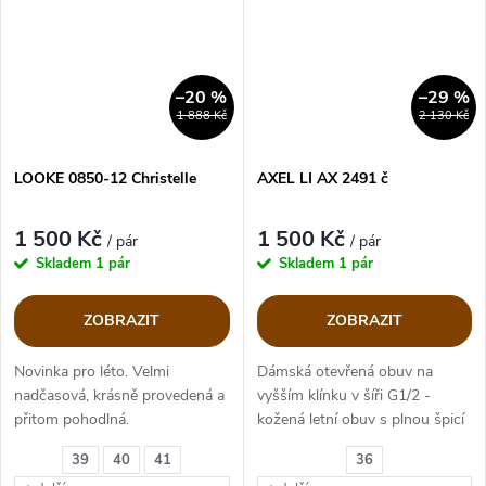
–20 %
–29 %
1 888 Kč
2 130 Kč
LOOKE 0850-12 Christelle
AXEL LI AX 2491 č
1 500 Kč
1 500 Kč
/ pár
/ pár
Skladem
1 pár
Skladem
1 pár
ZOBRAZIT
ZOBRAZIT
Novinka pro léto. Velmi
Dámská otevřená obuv na
nadčasová, krásně provedená a
vyšším klínku v šíři G1/2 -
přitom pohodlná.
kožená letní obuv s plnou špicí
39
40
41
36