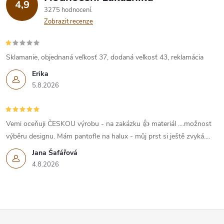
p
4,9
3275 hodnocení
Zobrazit recenze
i
s
Sklamanie, objednaná veľkosť 37, dodaná veľkosť 43, reklamácia
u
Erika
5.8.2026
Vemi oceňuji ČESKOU výrobu - na zakázku 👍 materiál ....možnost
výběru designu. Mám pantofle na halux - můj prst si ještě zvyká....
Jana Šafářová
4.8.2026
Z