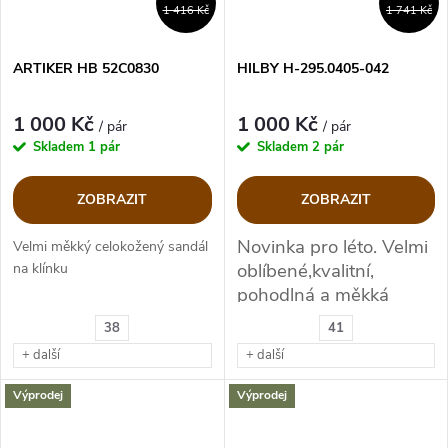
1 416 Kč
1 741 Kč
ARTIKER HB 52C0830
HILBY H-295.0405-042
1 000 Kč
1 000 Kč
/ pár
/ pár
Skladem
1 pár
Skladem
2 pár
ZOBRAZIT
ZOBRAZIT
Novinka pro léto. Velmi
Velmi měkký celokožený sandál
oblíbené,kvalitní,
na klínku
pohodlná a měkká
podešev po celé délce
38
41
chodidla!
+ další
+ další
Výprodej
Výprodej