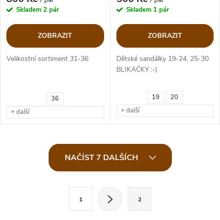
Skladem
2 pár
Skladem
1 pár
ZOBRAZIT
ZOBRAZIT
Velikostní sortiment 31-36
Dětské sandálky 19-24, 25-30
BLIKAČKY :-)
19
20
36
+ další
+ další
O
NAČÍST 7 DALŠÍCH
v
l
S
1
2
t
á