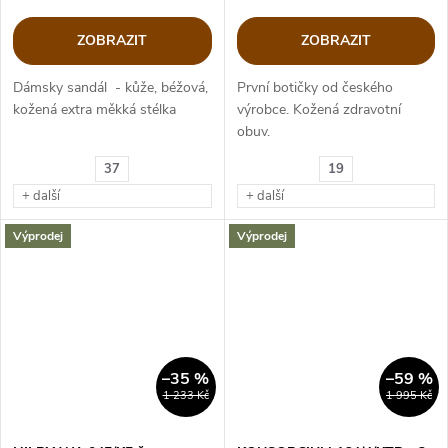
ZOBRAZIT
ZOBRAZIT
Dámsky sandál - kůže, béžová,
První botičky od českého
kožená extra měkká stélka
výrobce. Kožená zdravotní
obuv.
37
19
+ další
+ další
Výprodej
Výprodej
–35 %
–59 %
1 233 Kč
1 995 Kč