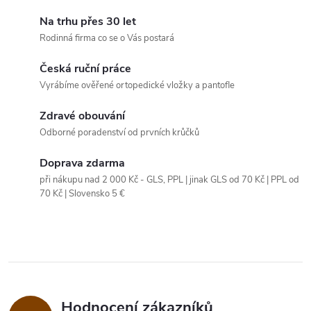
r
d
á
Na trhu přes 30 let
a
n
Rodinná firma co se o Vás postará
k
c
Česká ruční práce
o
Vyrábíme ověřené ortopedické vložky a pantofle
í
v
á
Zdravé obouvání
p
Odborné poradenství od prvních krůčků
n
r
í
Doprava zdarma
v
při nákupu nad 2 000 Kč - GLS, PPL | jinak GLS od 70 Kč | PPL od
70 Kč | Slovensko 5 €
k
y
v
ý
Hodnocení zákazníků