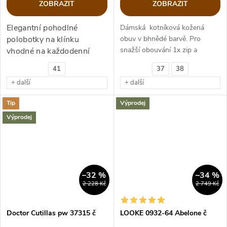
ZOBRAZIT
ZOBRAZIT
Elegantní pohodlné
Dámská kotníková kožená
polobotky na klínku
obuv v bhnědé barvě. Pro
snažší obouvání 1x zip a
vhodné na každodenní
tkaničky nártové.
nošení i pro nohy s halluxy
41
37
38
a jinými deformitami.
+ další
+ další
Tip
Výprodej
Výprodej
–32 %
–34 %
2 228 Kč
2 749 Kč
Doctor Cutillas pw 37315 č
LOOKE 0932-64 Abelone č