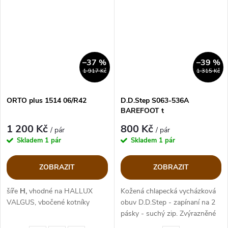
–37 %
–39 %
1 917 Kč
1 315 Kč
ORTO plus 1514 06/R42
D.D.Step S063-536A
BAREFOOT t
1 200 Kč
800 Kč
/ pár
/ pár
Skladem
1 pár
Skladem
1 pár
ZOBRAZIT
ZOBRAZIT
šíře
H,
vhodné na HALLUX
Kožená chlapecká vycházková
VALGUS, vbočené kotníky
obuv D.D.Step - zapínaní na 2
pásky - suchý zip. Zvýrazněné
reflexní prvky. Barva modrá