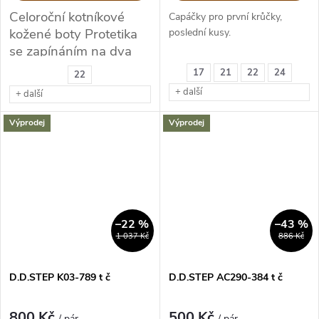
Celoroční kotníkové
Capáčky pro první krůčky,
kožené boty Protetika
poslední kusy.
se zapínáním na dva
suché zipy.
17
21
22
24
22
+ další
+ další
Výprodej
Výprodej
–22 %
–43 %
1 037 Kč
886 Kč
D.D.STEP K03-789 t č
D.D.STEP AC290-384 t č
800 Kč
500 Kč
/ pár
/ pár