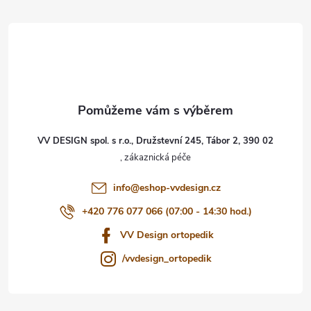
á
p
a
t
VV DESIGN spol. s r.o., Družstevní 245, Tábor 2, 390 02
í
info
@
eshop-vvdesign.cz
+420 776 077 066 (07:00 - 14:30 hod.)
VV Design ortopedik
/vvdesign_ortopedik