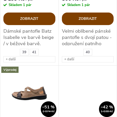
r
r
Skladem
1 pár
Skladem
1 pár
o
o
ZOBRAZIT
ZOBRAZIT
d
d
Dámské pantofle Batz
Velmi oblíbené pánské
Isabelle ve barvě beige
pantofle s dvojí patou -
u
u
/ v béžové barvě.
odpružení patního
došlapu.
k
39
41
40
k
+ další
+ další
t
t
Výprodej
ů
ů
–51 %
–42 %
2 074 Kč
1 038 Kč