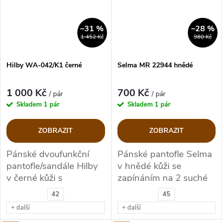
–31 %
–28 %
1 452 Kč
980 Kč
Hilby WA-042/K1 černé
Selma MR 22944 hnědé
1 000 Kč
700 Kč
/ pár
/ pár
Skladem
1 pár
Skladem
1 pár
ZOBRAZIT
ZOBRAZIT
Pánské dvoufunkční
Pánské pantofle Selma
pantofle/sandále Hilby
v hnědé kůži se
v černé kůži s
zapínáním na 2 suché
příjemnou stélkou
zipy
42
45
+ další
+ další