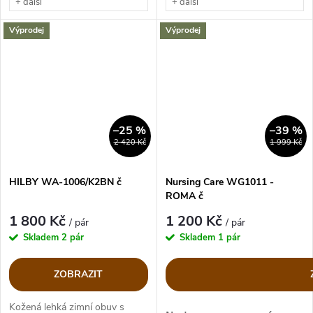
+ další
+ další
Výprodej
Výprodej
–25 %
–39 %
2 420 Kč
1 999 Kč
HILBY WA-1006/K2BN č
Nursing Care WG1011 -
ROMA č
1 800 Kč
1 200 Kč
/ pár
/ pár
Skladem
2 pár
Skladem
1 pár
ZOBRAZIT
Kožená lehká zimní obuv s