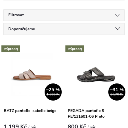
Filtrovat
Ř
Doporučujeme
a
Nejlevnější
V
Výprodej
Výprodej
Nejdražší
z
ý
Nejprodávanější
e
p
Abecedně
n
i
–25 %
–31 %
1 599 Kč
1 170 Kč
í
s
p
BATZ pantofle Isabelle beige
PEGADA pantofle S
PE/131601-06 Preto
p
1 199 Kč
800 Kč
/ pár
/ pár