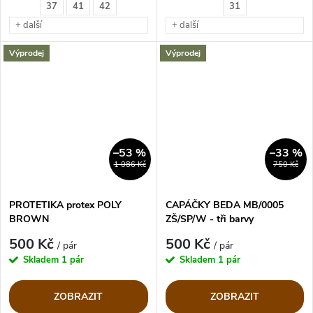
37
41
42
31
Velikosti 26-31-36
+ další
+ další
Výprodej
Výprodej
–53 %
–33 %
1 086 Kč
750 Kč
PROTETIKA protex POLY
CAPÁČKY BEDA MB/0005
BROWN
ZŠ/SP/W - tři barvy
500 Kč
500 Kč
/ pár
/ pár
Skladem
1 pár
Skladem
1 pár
ZOBRAZIT
ZOBRAZIT