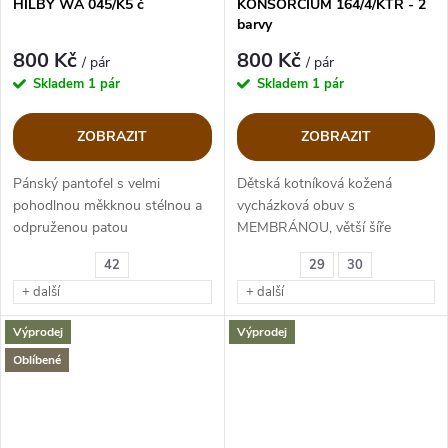
HILBY WA 045/K5 č
KONSORCIUM 164/4/KTR - 2
barvy
800 Kč
800 Kč
/ pár
/ pár
Skladem
1 pár
Skladem
1 pár
ZOBRAZIT
ZOBRAZIT
Pánský pantofel s velmi
Dětská kotníková kožená
pohodlnou měkknou stélnou a
vycházková obuv s
odpruženou patou
MEMBRÁNOU, větší šíře
42
29
30
+ další
+ další
Výprodej
Výprodej
Oblíbené