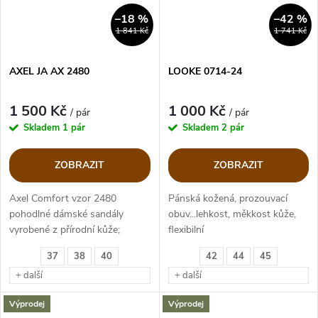
–18 %
–42 %
1 841 Kč
1 741 Kč
AXEL JA AX 2480
LOOKE 0714-24
1 500 Kč
1 000 Kč
/ pár
/ pár
Skladem
1 pár
Skladem
2 pár
ZOBRAZIT
ZOBRAZIT
Axel Comfort vzor 2480
Pánská kožená, prozouvací
pohodlné dámské sandály
obuv...lehkost, měkkost kůže,
vyrobené z přírodní kůže;
flexibilní
měkké kožené vložky.
37
38
40
42
44
45
+ další
+ další
Výprodej
Výprodej