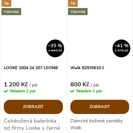
Tip
Tip
Výprodej
Výprodej
–35 %
–41 %
1 849 Kč
1 375 Kč
LOOKE 1004 24 207 LEONIE
Walk 82935610 č
1 200 Kč
800 Kč
/ pár
/ pár
Skladem
2 pár
Skladem
1 pár
ZOBRAZIT
ZOBRAZIT
Celokožená balerínka
Dámské kožené sandály
od firmy Looke v černé
Walk.