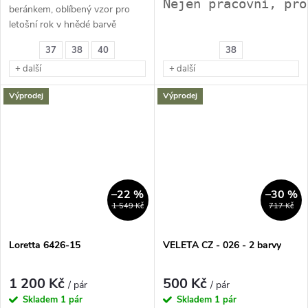
Nejen pracovní, pro
beránkem, oblíbený vzor pro
letošní rok v hnědé barvě
37
38
40
38
+ další
+ další
Výprodej
Výprodej
–22 %
–30 %
1 549 Kč
717 Kč
Loretta 6426-15
VELETA CZ - 026 - 2 barvy
1 200 Kč
500 Kč
/ pár
/ pár
Skladem
1 pár
Skladem
1 pár