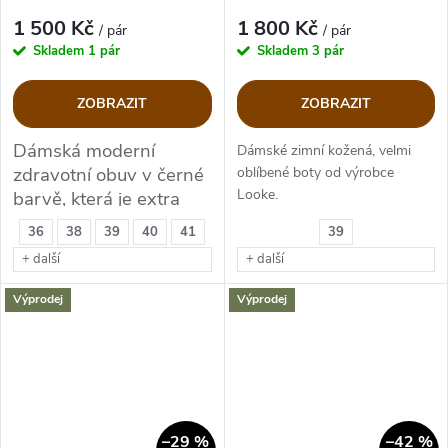
1 500 Kč
1 800 Kč
/ pár
/ pár
Skladem
1 pár
Skladem
3 pár
ZOBRAZIT
ZOBRAZIT
Dámská moderní
Dámské zimní kožená, velmi
zdravotní obuv v černé
oblíbené boty od výrobce
Looke.
barvě, která je extra
lehounká.
36
38
39
40
41
39
+ další
+ další
Výprodej
Výprodej
–29 %
–42 %