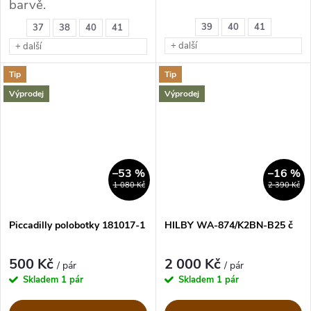
barvě.
39
40
41
37
38
40
41
+ další
+ další
Tip
Tip
Výprodej
Výprodej
–53 %
–16 %
1 080 Kč
2 390 Kč
Piccadilly polobotky 181017-1
HILBY WA-874/K2BN-B25 č
500 Kč
2 000 Kč
/ pár
/ pár
Skladem
1 pár
Skladem
1 pár