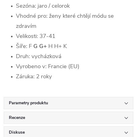
Sezóna: jaro / celorok
Vhodné pro: ženy které chtějí módu se
zdravím
Velikosti: 37-41
Šíře: F
G G+
H H+ K
Druh: vycházková
Vyrobeno v: Francie (EU)
Záruka: 2 roky
Parametry produktu
Recenze
Diskuse