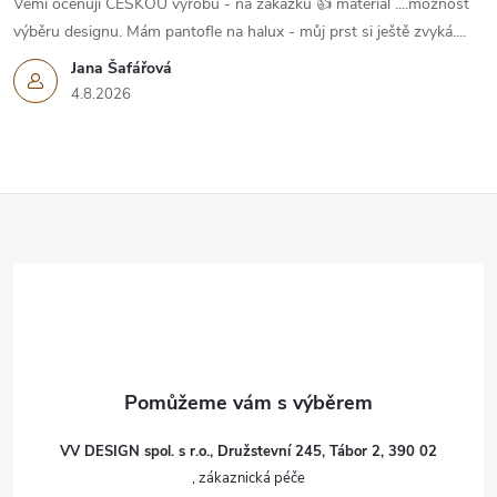
Vemi oceňuji ČESKOU výrobu - na zakázku 👍 materiál ....možnost
výběru designu. Mám pantofle na halux - můj prst si ještě zvyká....
Jana Šafářová
4.8.2026
Z
á
p
a
t
VV DESIGN spol. s r.o., Družstevní 245, Tábor 2, 390 02
í