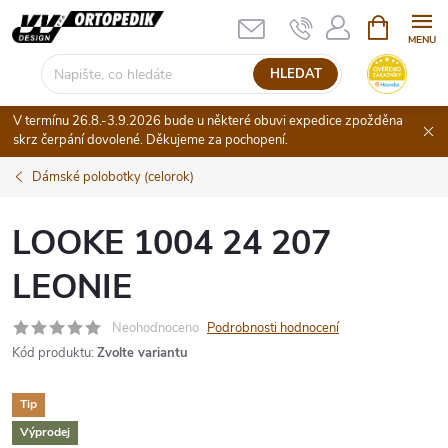
Přejít
NÁKUPNÍ
KOŠÍK
na
obsah
HLEDAT
V termínu 26.8.-3.9.2026 bude u některé obuvi expedice zpožděna
skrz čerpání dovolené. Děkujeme za pochopení.
Dámské polobotky (celorok)
LOOKE 1004 24 207
LEONIE
Neohodnoceno
Podrobnosti hodnocení
Kód produktu:
Zvolte variantu
Tip
Výprodej