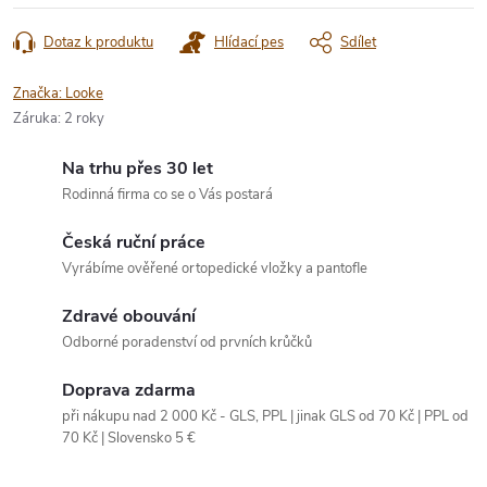
Dotaz k produktu
Hlídací pes
Sdílet
Značka:
Looke
Záruka
:
2 roky
Na trhu přes 30 let
Rodinná firma co se o Vás postará
Česká ruční práce
Vyrábíme ověřené ortopedické vložky a pantofle
Zdravé obouvání
Odborné poradenství od prvních krůčků
Doprava zdarma
při nákupu nad 2 000 Kč - GLS, PPL | jinak GLS od 70 Kč | PPL od
70 Kč | Slovensko 5 €