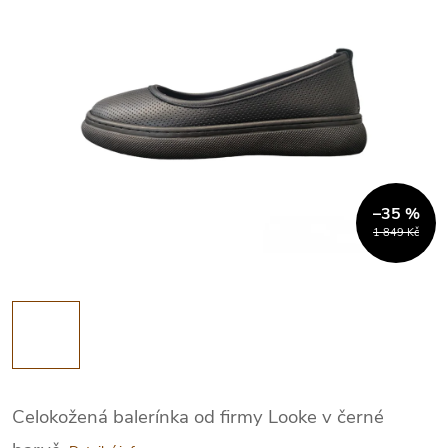
–35 %
1 849 Kč
Celokožená balerínka od firmy Looke v černé