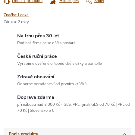
Dotaz k produktu
Hlídací pes
Sdílet
Značka:
Looke
Záruka
:
2 roky
Na trhu přes 30 let
Rodinná firma co se o Vás postará
Česká ruční práce
Vyrábíme ověřené ortopedické vložky a pantofle
Zdravé obouvání
Odborné poradenství od prvních krůčků
Doprava zdarma
při nákupu nad 2 000 Kč - GLS, PPL | jinak GLS od 70 Kč | PPL od
70 Kč | Slovensko 5 €
Popis produktu