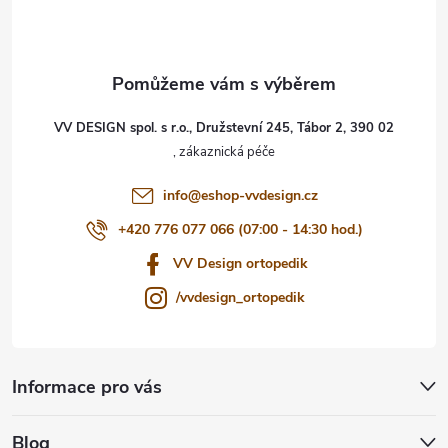
p
a
t
VV DESIGN spol. s r.o., Družstevní 245, Tábor 2, 390 02
í
info
@
eshop-vvdesign.cz
+420 776 077 066 (07:00 - 14:30 hod.)
VV Design ortopedik
/vvdesign_ortopedik
Informace pro vás
Blog