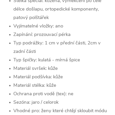
Stélka speciál: kožená, vyměkčení po celé
délce došlapu, ortopedické komponenty,
patový polštářek
Vyjímatelné vložky: ano
Zapínání: prozouvací pérka
Typ podrážky: 1 cm v přední části, 2cm v
zadní části
Typ špičky: k
ulatá - mírná špice
Materiál svršek: kůže
Materiál podšívka: kůže
Materiál stélka: kůže
Ochrana proti vodě (tex): ne
Sezóna: jaro / celorok
Vhodné pro: ženy které chtějí skloubit módu