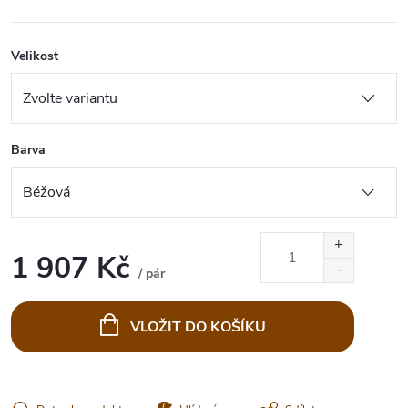
Velikost
Barva
1 907 Kč
/ pár
Měrná
cena:
VLOŽIT DO KOŠÍKU