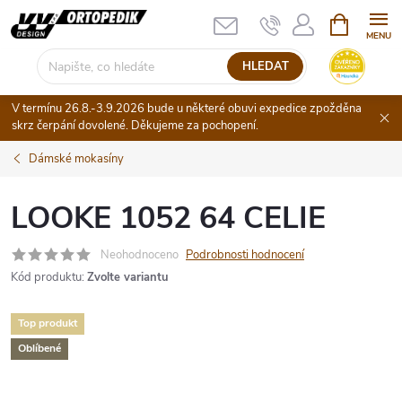
Přejít
NÁKUPNÍ
KOŠÍK
na
obsah
HLEDAT
V termínu 26.8.-3.9.2026 bude u některé obuvi expedice zpožděna
skrz čerpání dovolené. Děkujeme za pochopení.
Dámské mokasíny
LOOKE 1052 64 CELIE
Neohodnoceno
Podrobnosti hodnocení
Kód produktu:
Zvolte variantu
Top produkt
Oblíbené