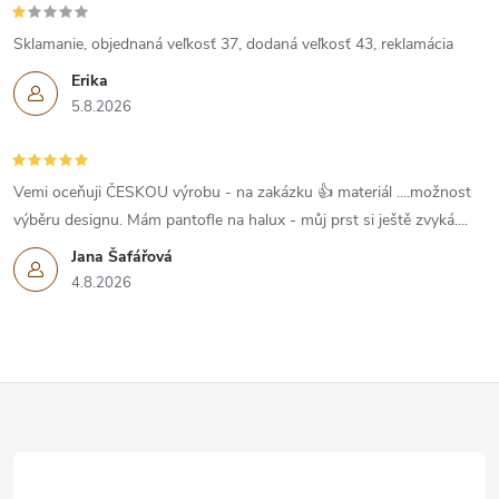
Sklamanie, objednaná veľkosť 37, dodaná veľkosť 43, reklamácia
Erika
5.8.2026
Vemi oceňuji ČESKOU výrobu - na zakázku 👍 materiál ....možnost
výběru designu. Mám pantofle na halux - můj prst si ještě zvyká....
Jana Šafářová
4.8.2026
Z
á