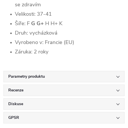
se zdravím
Velikosti: 37-41
Šíře: F
G G+
H H+ K
Druh: vycházková
Vyrobeno v: Francie (EU)
Záruka: 2 roky
Parametry produktu
Recenze
Diskuse
GPSR