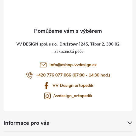
p
a
t
VV DESIGN spol. s r.o., Družstevní 245, Tábor 2, 390 02
í
info
@
eshop-vvdesign.cz
+420 776 077 066 (07:00 - 14:30 hod.)
VV Design ortopedik
/vvdesign_ortopedik
Informace pro vás