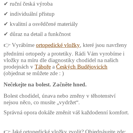
✔ ruční česká výroba
✔ individuální přístup
✔ kvalitní a osvědčené materiály
✔ důraz na detail a funkčnost
👉 Vyrábíme
ortopedické vložky
, které jsou navrženy
předními ortopedy a protetiky. Rádi Vám vyrobíme i
vložky na míru dle diagnostiky chodidel na našich
prodejnách v
Táboře
a
Českých Budějovicích
(objednat se můžete zde : )
Nečekejte na bolest. Začněte hned.
Bolest chodidel, únava nebo změny v těhotenství
nejsou něco, co musíte „vydržet“.
Správná opora dokáže změnit váš každodenní komfort.
👉 Jaké ortopedické vložky zvolit? Objednávejte zde: