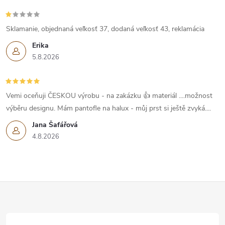
Sklamanie, objednaná veľkosť 37, dodaná veľkosť 43, reklamácia
Erika
5.8.2026
Vemi oceňuji ČESKOU výrobu - na zakázku 👍 materiál ....možnost
výběru designu. Mám pantofle na halux - můj prst si ještě zvyká....
Jana Šafářová
4.8.2026
Z
á