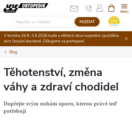
Přejít
NÁKUPNÍ
KOŠÍK
na
obsah
HLEDAT
V termínu 26.8.-3.9.2026 bude u některé obuvi expedice zpožděna
skrz čerpání dovolené. Děkujeme za pochopení.
Blog
Těhotenství, změna
váhy a zdraví chodidel
Dopřejte svým nohám oporu, kterou právě teď
potřebují