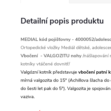
Detailní popis produktu
M
EDIAL kód pojišťovny - 4000052/adoles
Ortopedické vložky Mediál dětské, adolesce
Vb
očení - VALGOZITU nohy
/nášlapování n
kotníky vtáčené dovnitř/
Valgózní kotník představuje
vbočení patní k
mírná valgozita do 15° (Achillova šlacha do 
do šesti let pak do 5°). Valgozita je spojová
vaziva.