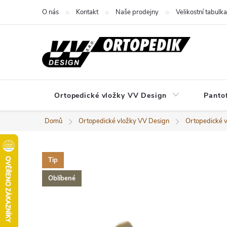
Přejít
O nás
Kontakt
Naše prodejny
Velikostní tabulka
na
obsah
Ortopedické vložky VV Design
Panto
Domů
Ortopedické vložky VV Design
Ortopedické 
Tip
Oblíbené