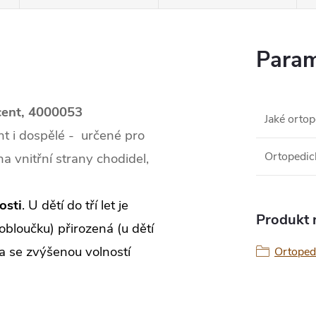
Param
cent, 4000053
Jaké ortop
nt i dospělé - určené pro
Ortopedic
a vnitřní strany chodidel,
osti
. U dětí do tří let je
Produkt n
obloučku) přirozená (u dětí
na se zvýšenou volností
Ortopedi