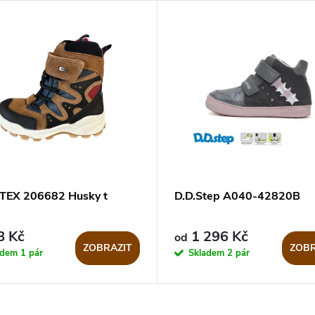
TEX 206682 Husky t
D.D.Step A040-42820B
8 Kč
1 296 Kč
od
ZOBRAZIT
ZOBR
adem
1 pár
Skladem
2 pár