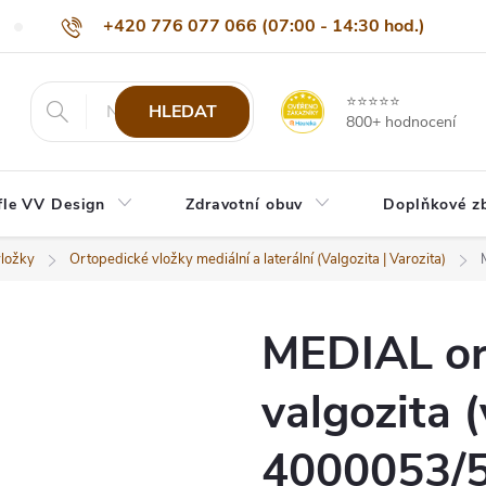
+420 776 077 066 (07:00 - 14:30 hod.)
Nejčastější dotazy
Naši odběratelé
Doprava a platba
Be
info@eshop-vvdesign.cz
⭐⭐⭐⭐⭐
HLEDAT
800+ hodnocení
fle VV Design
Zdravotní obuv
Doplňkové z
vložky
Ortopedické vložky mediální a laterální (Valgozita | Varozita)
MEDIAL ort
valgozita 
4000053/