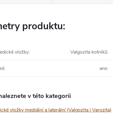
etry produktu:
edické vložky
:
Valgozita kotníků
ké
:
ano
aleznete v této kategorii
cké vložky mediální a laterální (Valgozita | Varozita)