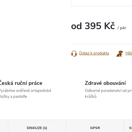
od
395 Kč
/ pár
Měrná
cena:
Dotaz k produktu
Hlí
Česká ruční práce
Zdravé obouvání
yrábíme ověřené ortopedické
Odborné poradenství od pr
ložky a pantofle
krůčků
DISKUZE (1)
GPSR
S