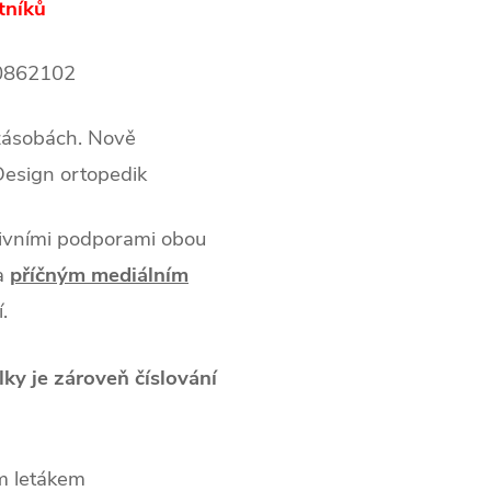
tníků
0862102
 zásobách. Nově
Design ortopedik
tivními podporami obou
 a
příčným mediálním
.
élky je zároveň číslování
m letákem