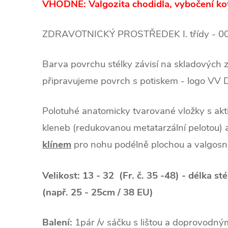
VHODNÉ: Valgozita chodidla, vybočení ko
ZDRAVOTNICKÝ PROSTŘEDEK I. třídy - 0
Barva povrchu stélky závisí na skladových
připravujeme povrch s potiskem - logo VV 
Polotuhé anatomicky tvarované vložky s ak
kleneb (redukovanou metatarzální pelotou)
klínem
pro nohu podélně plochou a valgosní
Velikost: 13 - 32 (Fr. č. 35 -48) - délka st
(např. 25 - 25cm / 38 EU)
Balení:
1pár /v sáčku s lištou a doprovodný