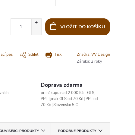
VLOŽIT DO KOŠÍKU
dací pes
Sdílet
Tisk
Značka:
VV Design
Záruka
:
2 roky
Doprava zdarma
vních
při nákupu nad 2 000 Kč - GLS,
PPL | jinak GLS od 70 Kč | PPL od
70 Kč | Slovensko 5 €
OUVISEJÍCÍ PRODUKTY
PODOBNÉ PRODUKTY