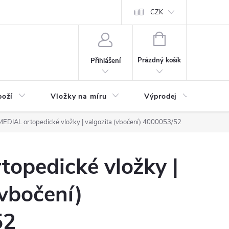
nefit Plus - platba
Obchodní podmínky
Vrácení, výměna nebo rekl
CZK
NÁKUPNÍ
KOŠÍK
Prázdný košík
Přihlášení
boží
Vložky na míru
Výprodej
B2B
MEDIAL ortopedické vložky | valgozita (vbočení) 4000053/52
opedické vložky |
(vbočení)
52