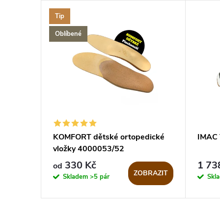
Tip
Oblíbené
KOMFORT dětské ortopedické
IMAC 
vložky 4000053/52
330 Kč
1 73
od
ZOBRAZIT
Skladem
>5 pár
Skl