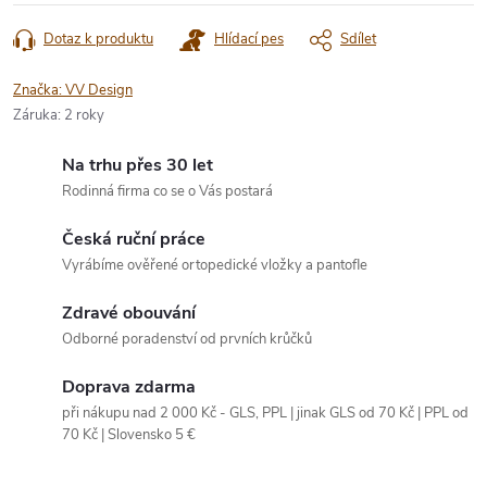
Dotaz k produktu
Hlídací pes
Sdílet
Značka:
VV Design
Záruka
:
2 roky
Na trhu přes 30 let
Rodinná firma co se o Vás postará
Česká ruční práce
Vyrábíme ověřené ortopedické vložky a pantofle
Zdravé obouvání
Odborné poradenství od prvních krůčků
Doprava zdarma
při nákupu nad 2 000 Kč - GLS, PPL | jinak GLS od 70 Kč | PPL od
70 Kč | Slovensko 5 €