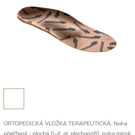
ORTOPEDICKÁ VLOŽKA TERAPEUTICKÁ. Noha
přetížená - plochá (I.–II. st. plochonoží), noha mírně