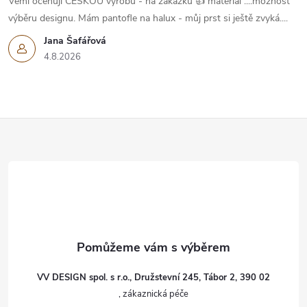
Vemi oceňuji ČESKOU výrobu - na zakázku 👍 materiál ....možnost
výběru designu. Mám pantofle na halux - můj prst si ještě zvyká....
Jana Šafářová
4.8.2026
Z
á
p
a
t
VV DESIGN spol. s r.o., Družstevní 245, Tábor 2, 390 02
í