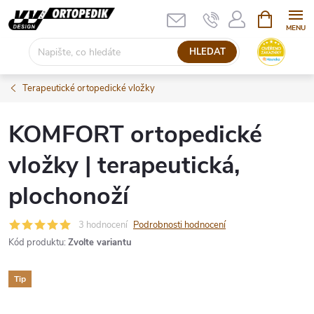
Přejít
NÁKUPNÍ
KOŠÍK
na
obsah
HLEDAT
Terapeutické ortopedické vložky
KOMFORT ortopedické
vložky | terapeutická,
plochonoží
3 hodnocení
Podrobnosti hodnocení
Kód produktu:
Zvolte variantu
Tip