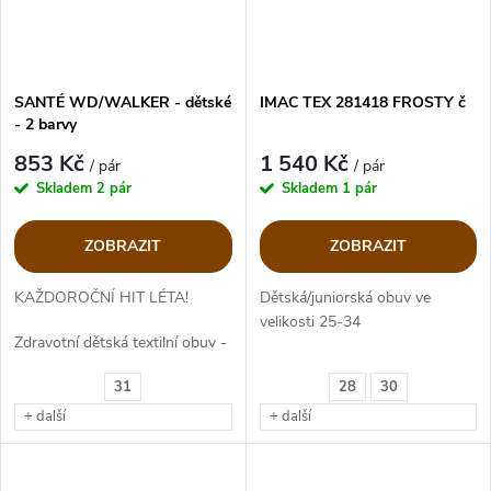
SANTÉ WD/WALKER - dětské
IMAC TEX 281418 FROSTY č
- 2 barvy
853 Kč
1 540 Kč
/ pár
/ pár
Skladem
2 pár
Skladem
1 pár
ZOBRAZIT
ZOBRAZIT
KAŽDOROČNÍ HIT LÉTA!
Dětská/juniorská obuv ve
velikosti 25-34
Zdravotní dětská textilní obuv -
vycházková, mírně sportovní
Membrána ImacTex
31
28
30
+ další
+ další