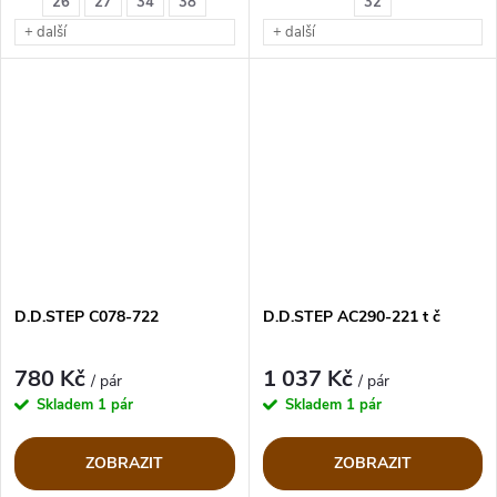
26
27
34
38
32
kvalitní podešvi
+ další
+ další
D.D.STEP C078-722
D.D.STEP AC290-221 t č
780 Kč
1 037 Kč
/ pár
/ pár
Skladem
1 pár
Skladem
1 pár
ZOBRAZIT
ZOBRAZIT