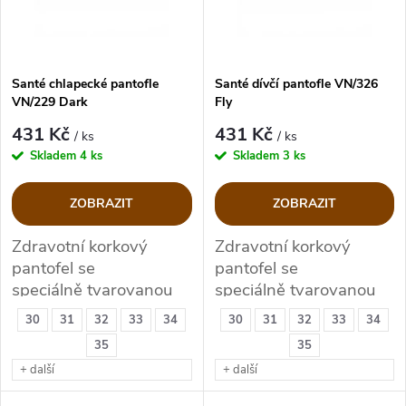
n
i
í
s
p
Santé chlapecké pantofle
Santé dívčí pantofle VN/326
VN/229 Dark
Fly
p
r
431 Kč
431 Kč
/ ks
/ ks
r
Skladem
4 ks
Skladem
3 ks
o
o
ZOBRAZIT
ZOBRAZIT
d
d
Zdravotní korkový
Zdravotní korkový
pantofel se
pantofel se
u
u
speciálně tvarovanou
speciálně tvarovanou
koženou stélkou
koženou stélkou
k
30
31
32
33
34
30
31
32
33
34
k
35
35
t
+ další
+ další
t