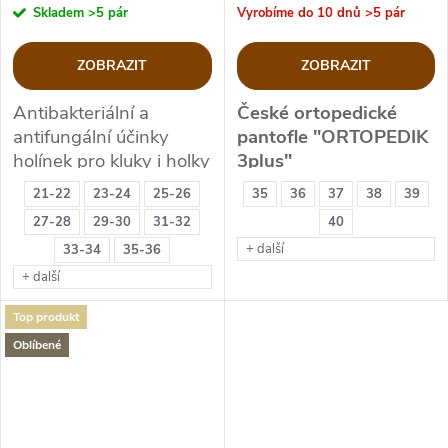
Skladem
>5 pár
Vyrobíme do 10 dnů
>5 pár
ZOBRAZIT
ZOBRAZIT
Antibakteriální a
České ortopedické
antifungální účinky
pantofle "ORTOPEDIK
holínek pro kluky i holky
3plus"
21-22
23-24
25-26
35
36
37
38
39
Velikostní sortiment po
27-28
29-30
31-32
40
dvoučíslech 21-36
+ další
33-34
35-36
+ další
Top produkt
Oblíbené