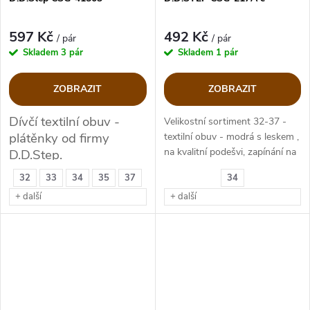
597 Kč
492 Kč
/ pár
/ pár
Skladem
3 pár
Skladem
1 pár
ZOBRAZIT
ZOBRAZIT
Dívčí textilní obuv -
Velikostní sortiment 32-37 -
plátěnky od firmy
textilní obuv - modrá s leskem ,
na kvalitní podešvi, zapínání na
D.D.Step.
suchý zip
32
33
34
35
37
34
+ další
+ další