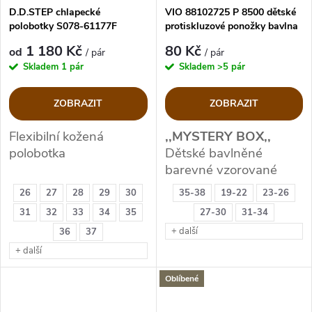
D.D.STEP chlapecké
VIO 88102725 P 8500 dětské
polobotky S078-61177F
protiskluzové ponožky bavlna
1 180 Kč
80 Kč
od
/ pár
/ pár
Skladem
1 pár
Skladem
>5 pár
ZOBRAZIT
ZOBRAZIT
Flexibilní kožená
,,MYSTERY BOX,,
polobotka
Dětské bavlněné
barevné vzorované
ponožky.
26
27
28
29
30
35-38
19-22
23-26
31
32
33
34
35
27-30
31-34
+ další
36
37
+ další
Oblíbené