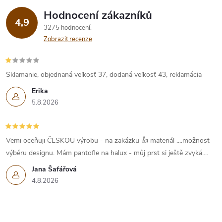
k
Hodnocení zákazníků
4,9
y
3275 hodnocení
Zobrazit recenze
v
ý
Sklamanie, objednaná veľkosť 37, dodaná veľkosť 43, reklamácia
p
Erika
5.8.2026
i
s
Vemi oceňuji ČESKOU výrobu - na zakázku 👍 materiál ....možnost
u
výběru designu. Mám pantofle na halux - můj prst si ještě zvyká....
Jana Šafářová
4.8.2026