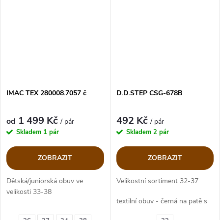
IMAC TEX 280008.7057 č
D.D.STEP CSG-678B
1 499 Kč
492 Kč
od
/ pár
/ pár
Skladem
1 pár
Skladem
2 pár
ZOBRAZIT
ZOBRAZIT
Dětská/juniorská obuv ve
Velikostní sortiment 32-37
velikosti 33-38
textilní obuv - černá na patě s
Membrána ImacTex
kostkované černo/růžové, na