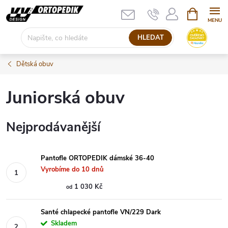
Přejít
NÁKUPNÍ
KOŠÍK
na
obsah
HLEDAT
Dětská obuv
Juniorská obuv
Nejprodávanější
Pantofle ORTOPEDIK dámské 36-40
Vyrobíme do 10 dnů
1 030 Kč
od
Santé chlapecké pantofle VN/229 Dark
Skladem