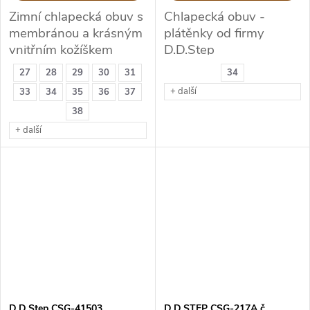
Zimní chlapecká obuv s
Chlapecká obuv -
membránou a krásným
plátěnky od firmy
vnitřním kožíškem
D.D.Step
27
28
29
30
31
34
+ další
33
34
35
36
37
38
+ další
D.D.Step CSG-41503
D.D.STEP CSG-217A č