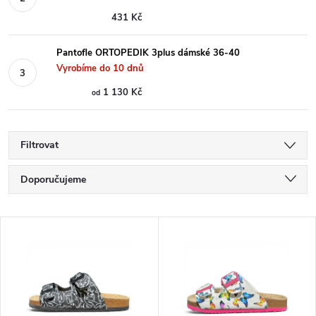
431 Kč
Pantofle ORTOPEDIK 3plus dámské 36-40
Vyrobíme do 10 dnů
1 130 Kč
od
Filtrovat
Ř
Doporučujeme
a
Nejlevnější
V
Nejdražší
z
ý
Nejprodávanější
e
p
Abecedně