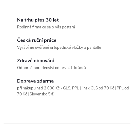
O
v
Na trhu přes 30 let
Rodinná firma co se o Vás postará
l
Česká ruční práce
á
Vyrábíme ověřené ortopedické vložky a pantofle
d
Zdravé obouvání
a
Odborné poradenství od prvních krůčků
c
Doprava zdarma
při nákupu nad 2 000 Kč - GLS, PPL | jinak GLS od 70 Kč | PPL od
í
70 Kč | Slovensko 5 €
p
r
v