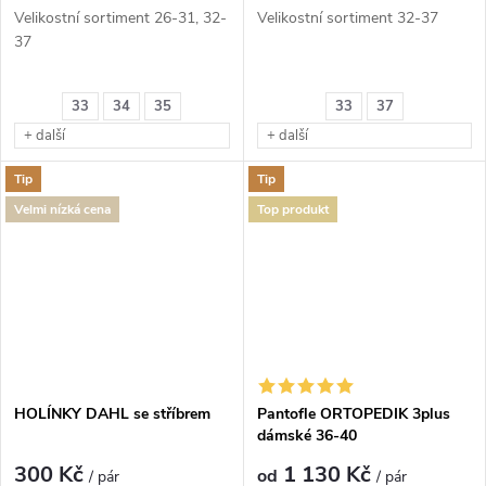
Velikostní sortiment 26-31, 32-
Velikostní sortiment 32-37
37
textilní obuv - modrá - jeans s
33
34
35
33
37
víšivkou - fotbalový míč, na
kvalitní podešvi, zapínání na 2
+ další
+ další
suché zipy
Tip
Tip
Velmi nízká cena
Top produkt
HOLÍNKY DAHL se stříbrem
Pantofle ORTOPEDIK 3plus
dámské 36-40
300 Kč
1 130 Kč
od
/ pár
/ pár