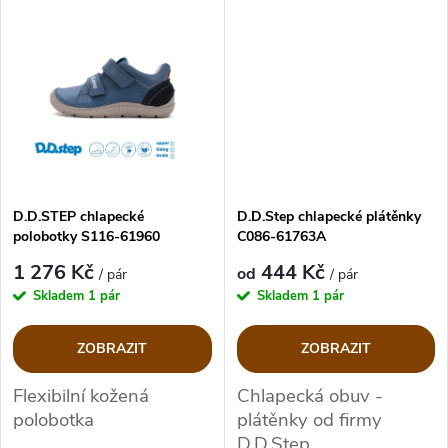
ů
ů
D.D.STEP chlapecké
D.D.Step chlapecké plátěnky
polobotky S116-61960
C086-61763A
1 276 Kč
444 Kč
od
/ pár
/ pár
Skladem
1 pár
Skladem
1 pár
ZOBRAZIT
ZOBRAZIT
Flexibilní kožená
Chlapecká obuv -
polobotka
plátěnky od firmy
D.D.Step