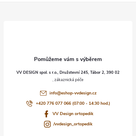
Z
á
p
a
t
VV DESIGN spol. s r.o., Družstevní 245, Tábor 2, 390 02
í
info
@
eshop-vvdesign.cz
+420 776 077 066 (07:00 - 14:30 hod.)
VV Design ortopedik
/vvdesign_ortopedik