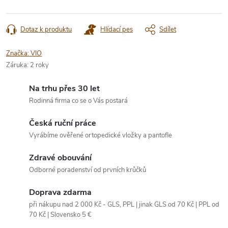
Dotaz k produktu
Hlídací pes
Sdílet
Značka:
VIO
Záruka
:
2 roky
Na trhu přes 30 let
Rodinná firma co se o Vás postará
Česká ruční práce
Vyrábíme ověřené ortopedické vložky a pantofle
Zdravé obouvání
Odborné poradenství od prvních krůčků
Doprava zdarma
při nákupu nad 2 000 Kč - GLS, PPL | jinak GLS od 70 Kč | PPL od
70 Kč | Slovensko 5 €