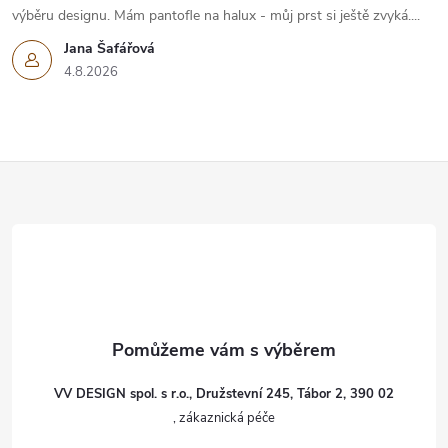
výběru designu. Mám pantofle na halux - můj prst si ještě zvyká....
Jana Šafářová
4.8.2026
Z
á
p
a
t
VV DESIGN spol. s r.o., Družstevní 245, Tábor 2, 390 02
í