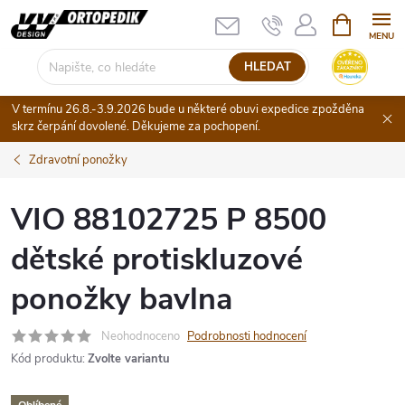
Přejít
NÁKUPNÍ
KOŠÍK
na
obsah
HLEDAT
V termínu 26.8.-3.9.2026 bude u některé obuvi expedice zpožděna
skrz čerpání dovolené. Děkujeme za pochopení.
Zdravotní ponožky
VIO 88102725 P 8500
dětské protiskluzové
ponožky bavlna
Neohodnoceno
Podrobnosti hodnocení
Kód produktu:
Zvolte variantu