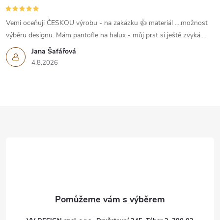
Vemi oceňuji ČESKOU výrobu - na zakázku 👍 materiál ....možnost
výběru designu. Mám pantofle na halux - můj prst si ještě zvyká....
Jana Šafářová
4.8.2026
Z
á
p
a
t