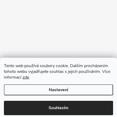
Tento web používá soubory cookie. Dalším procházením
tohoto webu vyjadřujete souhlas s jejich používáním. Více
informací
zde
.
Nastavení
Copyright 2026
VV DESIGN
. Všechna práva vyhrazena.
Upravit
nastavení cookies
Souhlasím
Vytvořil Shoptet