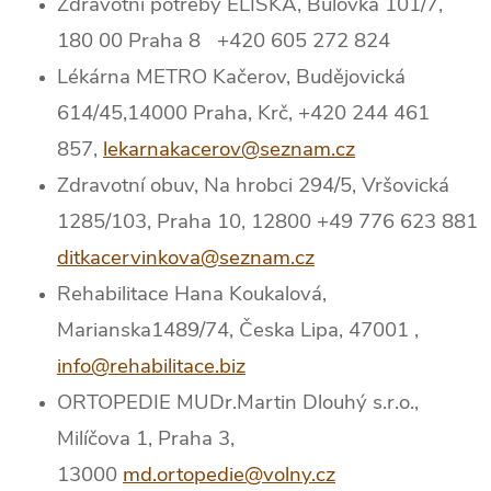
Zdravotní potřeby ELIŠKA, Bulovka 101/7,
180 00 Praha 8
+420 605 272 824
Lékárna METRO Kačerov, Budějovická
614/45,14000 Praha, Krč, +420 244 461
857,
lekarnakacerov@seznam.cz
Zdravotní obuv, Na hrobci 294/5, Vršovická
1285/103, Praha 10, 12800 +49 776 623 881
ditkacervinkova@seznam.cz
Rehabilitace Hana Koukalová,
Marianska1489/74, Česka Lipa, 47001 ,
info@rehabilitace.biz
ORTOPEDIE MUDr.Martin Dlouhý s.r.o.,
Milíčova 1, Praha 3,
13000
md.ortopedie@volny.cz