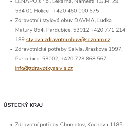
LENAPO s r.o., Lékárna, Náměstí T.G.M. 29,
534 01 Holice +420 460 000 675
Zdravotní i stylová obuv DAVMA, Luďka
Matury 854, Pardubice, 53012 +420 771 214
189
stylova.zdravotni.obuv@seznam.cz
Zdravotnické potřeby Salvia, Jiráskova 1997,
Pardubice, 53002, +420 723 868 567
info@zdravotkysalvia.cz
ÚSTECKÝ KRAJ
Zdravotní potřeby Chomutov, Kochova 1185,