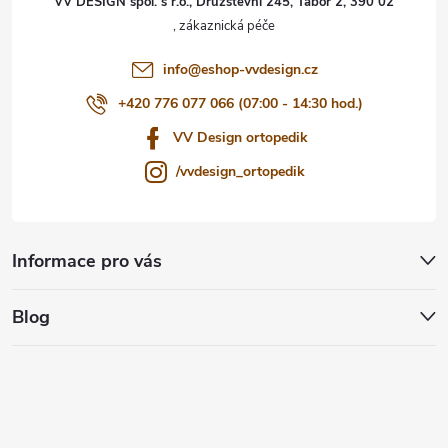
VV DESIGN spol. s r.o., Družstevní 245, Tábor 2, 390 02
í
info
@
eshop-vvdesign.cz
+420 776 077 066 (07:00 - 14:30 hod.)
VV Design ortopedik
/vvdesign_ortopedik
Informace pro vás
Blog