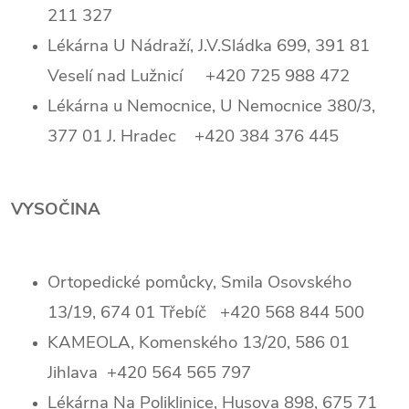
211 327
Lékárna U Nádraží, J.V.Sládka 699, 391 81
Veselí nad Lužnicí +420 725 988 472
Lékárna u Nemocnice, U Nemocnice 380/3,
377 01 J. Hradec +420 384 376 445
VYSOČINA
Ortopedické pomůcky, Smila Osovského
13/19, 674 01 Třebíč +420 568 844 500
KAMEOLA, Komenského 13/20, 586 01
Jihlava +420 564 565 797
Lékárna Na Poliklinice, Husova 898, 675 71