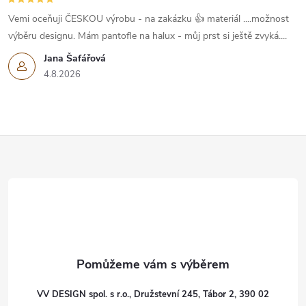
s
Vemi oceňuji ČESKOU výrobu - na zakázku 👍 materiál ....možnost
u
výběru designu. Mám pantofle na halux - můj prst si ještě zvyká....
Jana Šafářová
4.8.2026
Z
á
p
a
t
VV DESIGN spol. s r.o., Družstevní 245, Tábor 2, 390 02