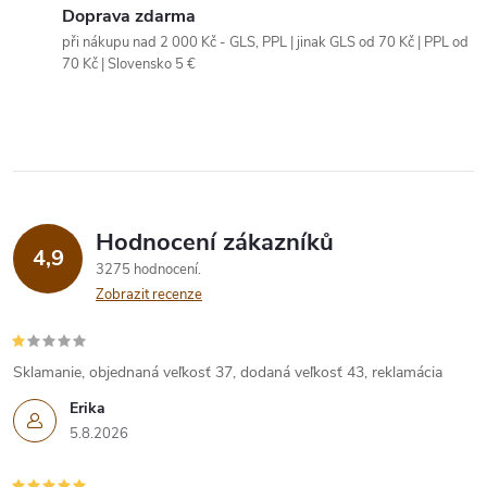
c
Doprava zdarma
při nákupu nad 2 000 Kč - GLS, PPL | jinak GLS od 70 Kč | PPL od
í
70 Kč | Slovensko 5 €
p
r
v
k
Hodnocení zákazníků
4,9
y
3275 hodnocení
Zobrazit recenze
v
ý
Sklamanie, objednaná veľkosť 37, dodaná veľkosť 43, reklamácia
p
Erika
5.8.2026
i