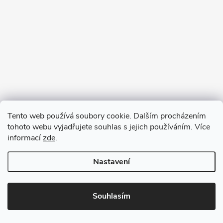
Tento web používá soubory cookie. Dalším procházením
tohoto webu vyjadřujete souhlas s jejich používáním. Více
informací
zde
.
Nastavení
Copyright 2026
VV DESIGN
. Všechna práva vyhrazena.
Upravit
nastavení cookies
Souhlasím
Vytvořil Shoptet