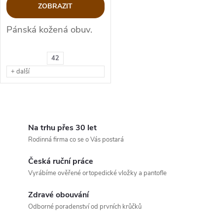
o
ZOBRAZIT
d
d
Pánská kožená obuv.
u
u
42
k
+ další
k
t
t
O
ů
ů
v
Na trhu přes 30 let
Rodinná firma co se o Vás postará
l
Česká ruční práce
á
Vyrábíme ověřené ortopedické vložky a pantofle
d
Zdravé obouvání
a
Odborné poradenství od prvních krůčků