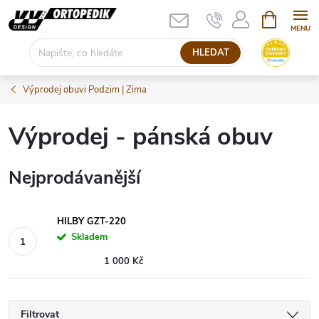
Přejít
NÁKUPNÍ
KOŠÍK
na
obsah
HLEDAT
Výprodej obuvi Podzim | Zima
Výprodej - pánská obuv
Nejprodávanější
HILBY GZT-220
Skladem
1 000 Kč
Filtrovat