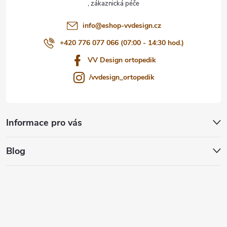
í
info
@
eshop-vvdesign.cz
+420 776 077 066 (07:00 - 14:30 hod.)
VV Design ortopedik
/vvdesign_ortopedik
Informace pro vás
Blog