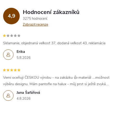
v
k
Hodnocení zákazníků
4,9
y
3275 hodnocení
Zobrazit recenze
v
ý
Sklamanie, objednaná veľkosť 37, dodaná veľkosť 43, reklamácia
p
Erika
5.8.2026
i
s
Vemi oceňuji ČESKOU výrobu - na zakázku 👍 materiál ....možnost
u
výběru designu. Mám pantofle na halux - můj prst si ještě zvyká....
Jana Šafářová
4.8.2026