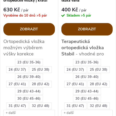
ortopedické vložky | kratší
těžká váha
končetina
630 Kč
400 Kč
/ pár
/ pár
Vyrobíme do 10 dnů
>5 pár
Skladem
>5 pár
ZOBRAZIT
ZOBRAZIT
Ortopedická vložka
Terapeutická
možným výběrem
ortopedická vložka
výšky korekce
Stabil
- vhodné pro
4,6,8,10,12,14mm levé
plochonoží a prevenci u
23 (EU 35-36)
23 (EU 35-36)
či pravé dolní
osob s těžší váhou
24 (EU 37)
25 (EU 38)
24 (EU 37)
25 (EU 38)
končetiny.
VHODNÉ:
26 (EU 39-40)
26 (EU 39-40)
plochonoží,vbočená
27 (EU 41)
28 (EU 42)
27 (EU 41)
28 (EU 42)
(III. stupeň
29 (EU 43-44)
29 (EU 43-44)
plochonoží), těžší
30 (EU 45-46)
30 (EU 45-46)
váha
(oropedické
31 (EU 47)
32 (EU 48)
31 (EU 47)
32 (EU 48)
vložky jsou zpevněny
+ další
+ další
proti prošlápnutí)