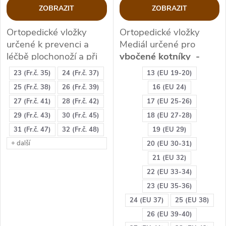
o
o
ZOBRAZIT
ZOBRAZIT
d
d
Ortopedické vložky
Ortopedické vložky
určené k prevenci a
Mediál určené pro
u
u
léčbě plochonoží a při
vbočené kotníky -
otlacích, zejména v
VALGOZITU nohou -
k
23 (Fr.č. 35)
24 (Fr.č. 37)
13 (EU 19-20)
oblasti krátkých svalů
nohy do "X"
k
25 (Fr.č. 38)
26 (Fr.č. 39)
16 (EU 24)
chodidla (bříšky) a
t
VHODNÉ: Valgozita
27 (Fr.č. 41)
28 (Fr.č. 42)
17 (EU 25-26)
prstové části
t
chodidla, vbočení
29 (Fr.č. 43)
30 (Fr.č. 45)
18 (EU 27-28)
ů
VHODNÉ:
kotníků, supinaci nohy
31 (Fr.č. 47)
32 (Fr.č. 48)
19 (EU 29)
ů
Vycházková obuv,
+ další
20 (EU 30-31)
ZDRAVOTNICKÝ
pracovní obuv
(i při
21 (EU 32)
PROSTŘEDEK I. třídy -
patních ostruhách),
00862102
22 (EU 33-34)
delší chůze, treková,
sportovní obuv, otlaky
23 (EU 35-36)
na chodidlech zejména
24 (EU 37)
25 (EU 38)
v prstové části.
26 (EU 39-40)