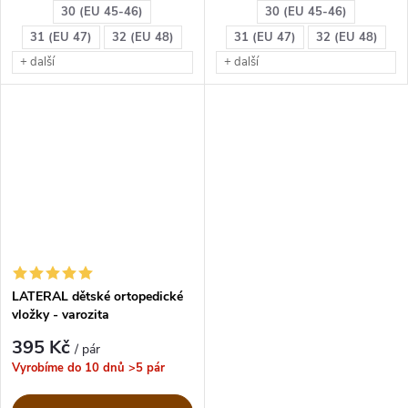
pro ty, kteří chtějí
kotníků, bolest od
30 (EU 45-46)
30 (EU 45-46)
měkkost a při tom
malíku po vnější straně
31 (EU 47)
32 (EU 48)
31 (EU 47)
32 (EU 48)
ortopedické tvarování.
(bolest může být až k
+ další
+ další
patě)
ZDRAVOTNICKÝ
PROSTŘEDEK I. třídy -
00862102
LATERAL dětské ortopedické
vložky - varozita
395 Kč
/ pár
Vyrobíme do 10 dnů
>5 pár