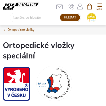
Přejít
NÁKUPNÍ
KOŠÍK
na
obsah
HLEDAT
Ortopedické vložky
Ortopedické vložky
speciální