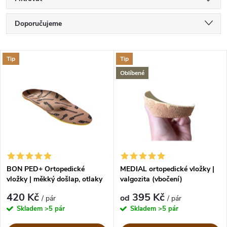
Ř
Doporučujeme
a
Nejlevnější
V
Tip
Tip
Nejdražší
z
Oblíbené
ý
Nejprodávanější
e
p
Abecedně
n
i
í
s
p
BON PED+ Ortopedické
MEDIAL ortopedické vložky |
vložky | měkký došlap, otlaky
valgozita (vbočení)
p
4000053/52
r
420 Kč
395 Kč
od
/ pár
/ pár
r
Skladem
>5 pár
Skladem
>5 pár