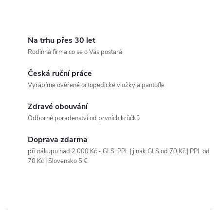
00862102
O
v
Na trhu přes 30 let
Rodinná firma co se o Vás postará
l
Česká ruční práce
á
Vyrábíme ověřené ortopedické vložky a pantofle
d
Zdravé obouvání
a
Odborné poradenství od prvních krůčků
c
Doprava zdarma
při nákupu nad 2 000 Kč - GLS, PPL | jinak GLS od 70 Kč | PPL od
í
70 Kč | Slovensko 5 €
p
r