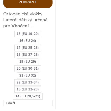
ZOBRAZIT
Ortopedické vložky
Laterál dětský určené
pro
V
bočení -
VAROZITU nohy
13 (EU 19-20)
/našlapování na vnější
16 (EU 24)
strany chodidel/
nohy
17 (EU 25-26)
do "O"
18 (EU 27-28)
VHODNÉ: Dětské -
19 (EU 29)
Varozita chodidla,
20 (EU 30-31)
vbočení kotníků,
21 (EU 32)
bolest od malíku po
22 (EU 33-34)
vnější straně
(bolest
může být až k patě)
15 (EU 22-23)
14 (EU 20,5-21)
ZDRAVOTNICKÝ
+ další
PROSTŘEDEK I. třídy -