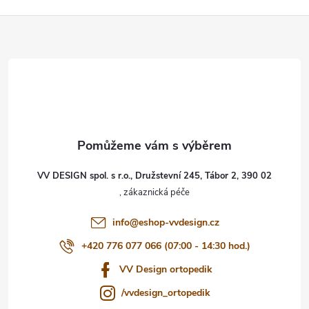
Z
á
p
a
t
VV DESIGN spol. s r.o., Družstevní 245, Tábor 2, 390 02
í
info
@
eshop-vvdesign.cz
+420 776 077 066 (07:00 - 14:30 hod.)
VV Design ortopedik
/vvdesign_ortopedik