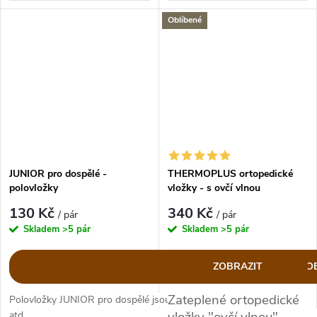
Oblíbené
ZDRAVOTNICKÝ
PROSTŘEDEK I. třídy -
00862102
JUNIOR pro dospělé -
THERMOPLUS ortopedické
polovložky
vložky - s ovčí vlnou
130 Kč
340 Kč
/ pár
/ pár
Skladem
>5 pár
Skladem
>5 pár
ZOBRAZIT
ZO
Zateplené ortopedické
Polovložky JUNIOR pro dospělé jsou vhodné do balerín, tenisek
a