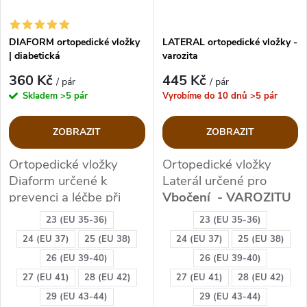
DIAFORM ortopedické vložky
LATERAL ortopedické vložky -
| diabetická
varozita
360 Kč
445 Kč
/ pár
/ pár
Skladem
>5 pár
Vyrobíme do 10 dnů
>5 pár
ZOBRAZIT
ZOBRAZIT
Ortopedické vložky
Ortopedické vložky
Diaform určené k
Laterál určené pro
prevenci a léčbe při
V
bočení - VAROZITU
příznacích plochonoží u
nohy
/našlapování na
23 (EU 35-36)
23 (EU 35-36)
diabetiků -
d
iabetes
vnější strany chodidel/
24 (EU 37)
25 (EU 38)
24 (EU 37)
25 (EU 38)
mellitus
nohy do "O"
26 (EU 39-40)
26 (EU 39-40)
VHODNÉ:
Diabetes
VHODNÉ: Varozita
27 (EU 41)
28 (EU 42)
27 (EU 41)
28 (EU 42)
mellitus
, diabetik,
ale i
chodidla, vbočení
29 (EU 43-44)
29 (EU 43-44)