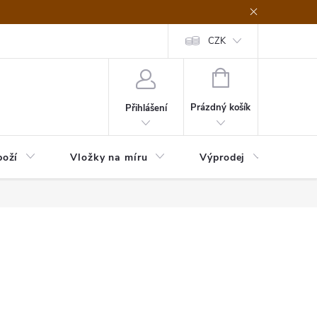
nefit Plus - platba
Obchodní podmínky
Vrácení, výměna nebo rekl
CZK
NÁKUPNÍ
KOŠÍK
Prázdný košík
Přihlášení
boží
Vložky na míru
Výprodej
B2B