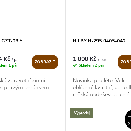
 GZT-03 č
HILBY H-295.0405-042
4 Kč
1 000 Kč
/ pár
/ pár
ZOBRAZIT
ZOBR
adem
1 pár
Skladem
2 pár
á zdravotní zimní
Novinka pro léto. Velmi
 s pravým beránkem.
oblíbené,kvalitní, pohod
měkká podešev po celé 
chodidla!
Výprodej
2