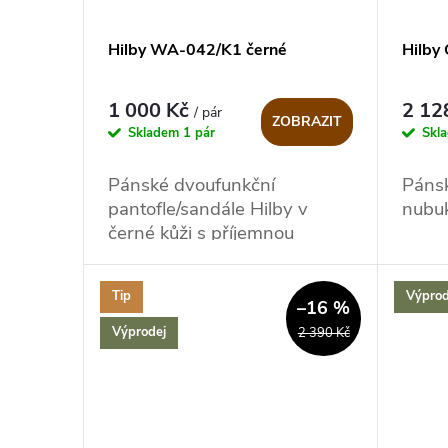
Hilby WA-042/K1 černé
Hilby
1 000 Kč
2 12
/ pár
ZOBRAZIT
Skladem
1 pár
Skl
Pánské dvoufunkční
Páns
pantofle/sandále Hilby v
nubuk
černé kůži s příjemnou
stélkou
Tip
Výprod
–16 %
Výprodej
2 390 Kč