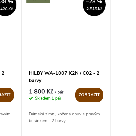
–38 %
–28 %
4 barvy
 420 Kč
2 515 Kč
 2
HILBY WA-1007 K2N / C02 - 2
barvy
1 800 Kč
/ pár
AZIT
ZOBRAZIT
Skladem
1 pár
pravým
Dámská zimní, kožená obuv s pravým
beránkem - 2 barvy