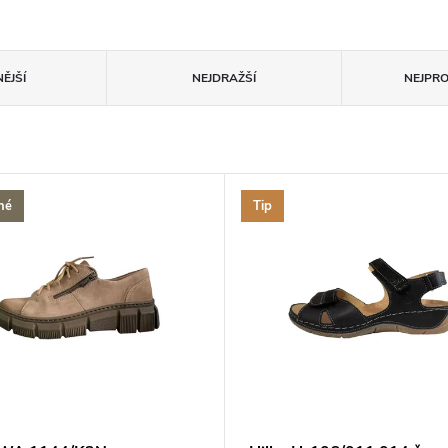
ĚJŠÍ
NEJDRAŽŠÍ
NEJPR
né
Tip