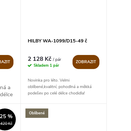
HILBY WA-1099/D15-49 č
2 128 Kč
/ pár
AZIT
ZOBRAZIT
Skladem
1 pár
Novinka pro léto. Velmi
lná a
oblíbené,kvalitní, pohodlná a měkká
podešev po celé délce chodidla!
délce
Oblíbené
–25 %
 420 Kč