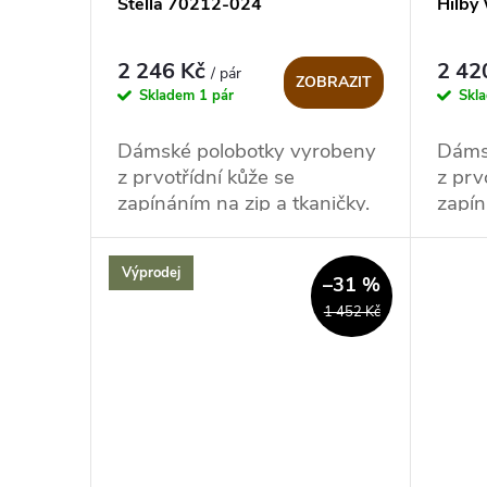
Stella 70212-024
Hilby
o
r
d
2 246 Kč
2 42
/ pár
ZOBRAZIT
o
Skladem
1 pár
Skl
u
d
Dámské polobotky vyrobeny
Dáms
k
z prvotřídní kůže se
z prv
u
zapínáním na zip a tkaničky.
zapín
t
k
Výprodej
ů
–31 %
t
1 452 Kč
ů