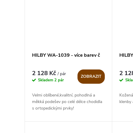
HILBY WA-1039 - více barev č
HILBY
2 128 Kč
2 12
/ pár
ZOBRAZIT
Skladem
2 pár
Skl
Velmi oblíbené,kvalitní, pohodlná a
Kožená
měkká podešev po celé délce chodidla
klenby
s ortopedickými prvky!