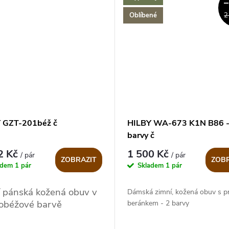
Oblíbené
2
 GZT-201béž č
HILBY WA-673 K1N B86 -
barvy č
2 Kč
1 500 Kč
/ pár
/ pár
ZOBRAZIT
ZOBR
adem
1 pár
Skladem
1 pár
 pánská kožená obuv v
Dámská zimní, kožená obuv s 
obéžové barvě
beránkem - 2 barvy