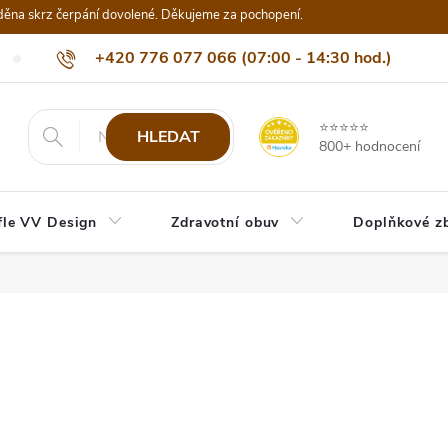
děna skrz čerpání dovolené. Děkujeme za pochopení.
+420 776 077 066 (07:00 - 14:30 hod.)
Nejčastější dotazy
Naši odběratelé
Doprava a platba
Be
info@eshop-vvdesign.cz
⭐⭐⭐⭐⭐
HLEDAT
800+ hodnocení
fle VV Design
Zdravotní obuv
Doplňkové z