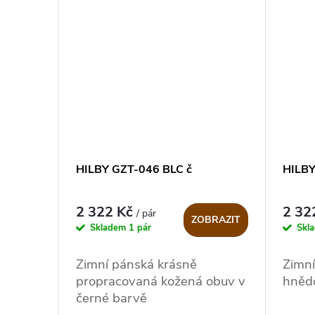
HILBY GZT-046 BLC č
HILBY
2 322 Kč
2 32
/ pár
ZOBRAZIT
Skladem
1 pár
Skl
Zimní pánská krásně
Zimní
propracovaná kožená obuv v
hněd
černé barvě