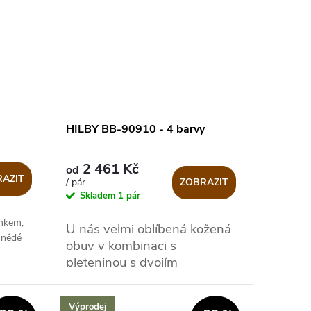
HILBY BB-90910 - 4 barvy
2 461 Kč
od
AZIT
ZOBRAZIT
/ pár
Skladem
1 pár
ánkem,
U nás velmi oblíbená kožená
hnědé
obuv v kombinaci s
pleteninou s dvojím
zapínáním, vycházková
zdravotní , ortopedická
Výprodej