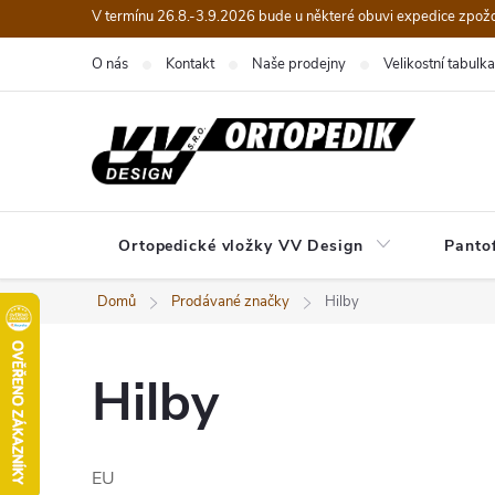
Přejít
V termínu 26.8.-3.9.2026 bude u některé obuvi expedice zpož
na
O nás
Kontakt
Naše prodejny
Velikostní tabulka
obsah
Ortopedické vložky VV Design
Panto
Domů
Prodávané značky
Hilby
Hilby
EU