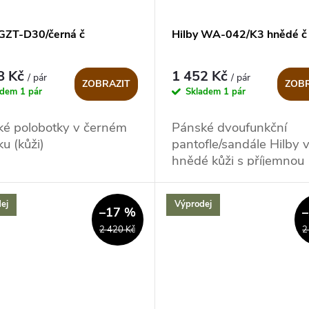
 GZT-D30/černá č
Hilby WA-042/K3 hnědé č
8 Kč
1 452 Kč
/ pár
/ pár
ZOBRAZIT
ZOBR
adem
1 pár
Skladem
1 pár
ké polobotky v černém
Pánské dvoufunkční
u (kůži)
pantofle/sandále Hilby 
hnědé kůži s příjemnou
stélkou
ej
Výprodej
–17 %
2 420 Kč
2