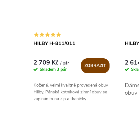
HILBY H-811/011
HILBY
2 709 Kč
2 61
/ pár
ZOBRAZIT
Skladem
3 pár
Skl
Dámsk
Kožená, velmi kvalitně provedená obuv
obuv
Hilby. Pánská kotníková zimní obuv se
zapínáním na zip a tkaničky.