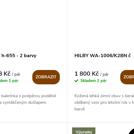
 h-655 - 2 barvy
HILBY WA-1006/K2BN č
8 Kč
1 800 Kč
/ pár
/ pár
ZOBRAZIT
ZOBR
adem
1 pár
Skladem
2 pár
 balerínka s podpěrou podélné
Kožená lehká zimní obuv s ber
 a vyměkčeným došlapem.
oblíbený vzor pro letošní rok v 
barvě
Výprodej