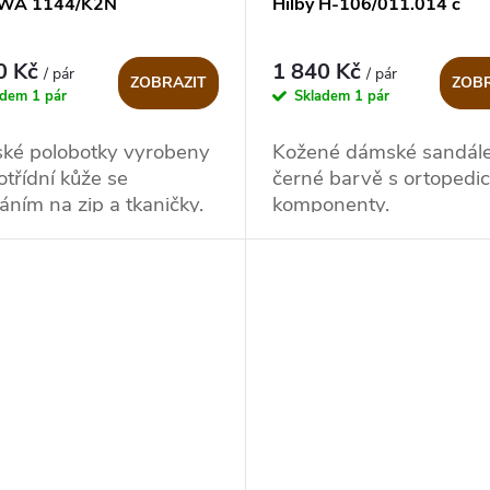
 WA 1144/K2N
Hilby H-106/011.014 č
0 Kč
1 840 Kč
/ pár
/ pár
ZOBRAZIT
ZOBR
adem
1 pár
Skladem
1 pár
ké polobotky vyrobeny
Kožené dámské sandále
otřídní kůže se
černé barvě s ortopedi
áním na zip a tkaničky.
komponenty.