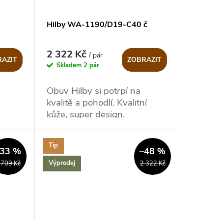
Hilby WA-1190/D19-C40 č
2 322 Kč
/ pár
AZIT
ZOBRAZIT
Skladem
2 pár
Obuv Hilby si potrpí na
v
kvalitě a pohodlí. Kvalitní
kůže, super design.
Tip
–33 %
–48 %
Výprodej
 709 Kč
2 322 Kč