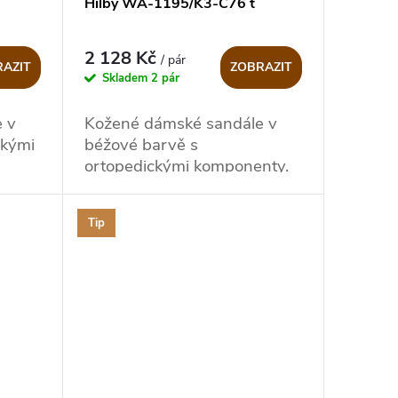
Hilby WA-1195/K3-C76 t
2 128 Kč
/ pár
AZIT
ZOBRAZIT
Skladem
2 pár
 v
Kožené dámské sandále v
ckými
béžové barvě s
ortopedickými komponenty.
Tip