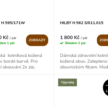
Y H 595/171W
HILBY H 562 S/011.015
0 Kč
1 800 Kč
/ pár
/ pár
ZOBRAZIT
ZOBR
adem
1 pár
Skladem
2 pár
ká kotníková kožená
Dámská zdravotní kotní
v bordó barvě. Pro
kožená obuv. Zatepleno
í obouvání 2x zip.
obuvnickým filcem. Mod
podešev, pohodlná obuv
Výprodej
1