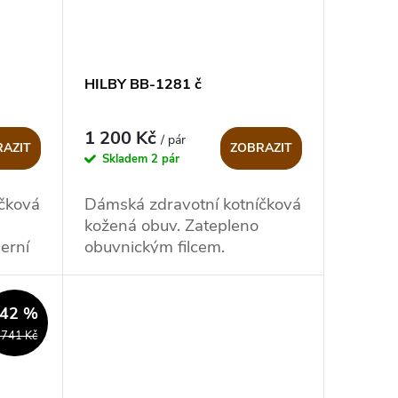
HILBY BB-1281 č
1 200 Kč
/ pár
AZIT
ZOBRAZIT
Skladem
2 pár
čková
Dámská zdravotní kotníčková
kožená obuv. Zatepleno
erní
obuvnickým filcem.
.
–42 %
 741 Kč