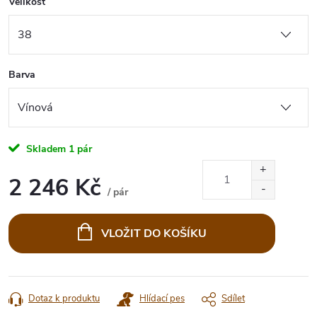
Velikost
Barva
Skladem
1 pár
2 246 Kč
/ pár
Měrná
cena:
VLOŽIT DO KOŠÍKU
Dotaz k produktu
Hlídací pes
Sdílet