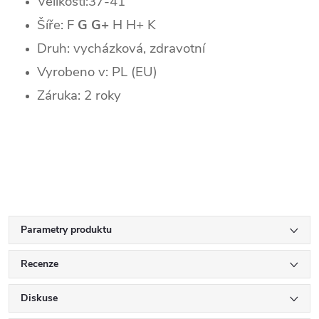
Velikosti:37-41
Šíře: F
G G+
H H+ K
Druh: vycházková, zdravotní
Vyrobeno v: PL (EU)
Záruka: 2 roky
Parametry produktu
Recenze
Diskuse