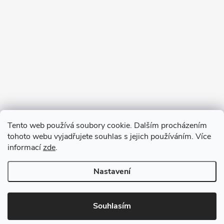
Tento web používá soubory cookie. Dalším procházením
tohoto webu vyjadřujete souhlas s jejich používáním. Více
informací
zde
.
Nastavení
Copyright 2026
VV DESIGN
. Všechna práva vyhrazena.
Upravit
nastavení cookies
Souhlasím
Vytvořil Shoptet