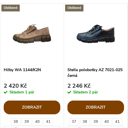
Oblíbené
Oblíbené
Hilby WA 1144/K2N
Stella polobotky AZ 7021-025
černá
2 420 Kč
2 246 Kč
Skladem
1 pár
Skladem
2 pár
ZOBRAZIT
ZOBRAZIT
38
39
40
41
37
38
39
40
41