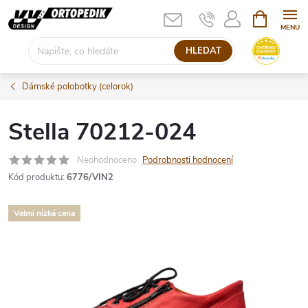
Přejít
NÁKUPNÍ
KOŠÍK
na
obsah
HLEDAT
Dámské polobotky (celorok)
Stella 70212-024
Neohodnoceno
Podrobnosti hodnocení
Kód produktu:
6776/VIN2
Velmi nízká cena