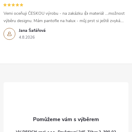
Vemi oceňuji ČESKOU výrobu - na zakázku 👍 materiál ....možnost
výběru designu. Mám pantofle na halux - můj prst si ještě zvyká....
Jana Šafářová
4.8.2026
Z
á
p
a
t