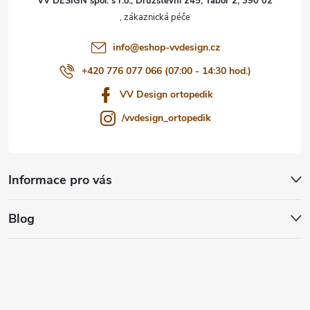
VV DESIGN spol. s r.o., Družstevní 245, Tábor 2, 390 02
í
info
@
eshop-vvdesign.cz
+420 776 077 066 (07:00 - 14:30 hod.)
VV Design ortopedik
/vvdesign_ortopedik
Informace pro vás
Blog