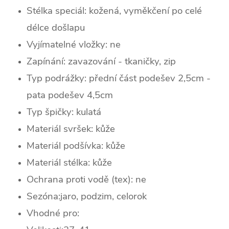
Stélka speciál: kožená, vyměkčení po celé
délce došlapu
Vyjímatelné vložky: ne
Zapínání: zavazování - tkaničky, zip
Typ podrážky: přední část podešev 2,5cm -
pata podešev 4,5cm
Typ špičky: k
ulatá
Materiál svršek: kůže
Materiál podšívka: kůže
Materiál stélka: kůže
Ochrana proti vodě (tex): ne
Sezóna:jaro, podzim, celorok
Vhodné pro: