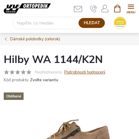
Přejít
NÁKUPNÍ
KOŠÍK
na
obsah
HLEDAT
Dámské polobotky (celorok)
Hilby WA 1144/K2N
Neohodnoceno
Podrobnosti hodnocení
Kód produktu:
Zvolte variantu
Oblíbené