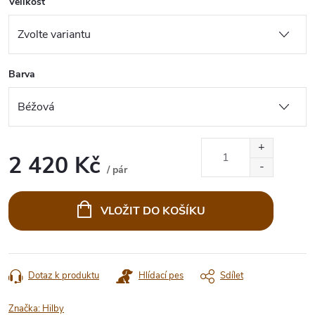
Velikost
Barva
2 420 Kč
/ pár
Měrná
cena:
VLOŽIT DO KOŠÍKU
Dotaz k produktu
Hlídací pes
Sdílet
Značka:
Hilby