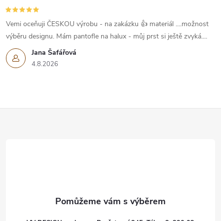
Vemi oceňuji ČESKOU výrobu - na zakázku 👍 materiál ....možnost
výběru designu. Mám pantofle na halux - můj prst si ještě zvyká....
Jana Šafářová
4.8.2026
Z
á
p
a
t