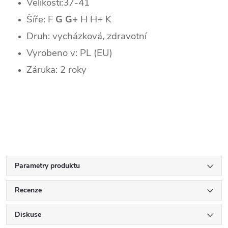
Velikosti:37-41
Šíře: F
G G+
H H+ K
Druh: vycházková, zdravotní
Vyrobeno v: PL (EU)
Záruka: 2 roky
Parametry produktu
Recenze
Diskuse