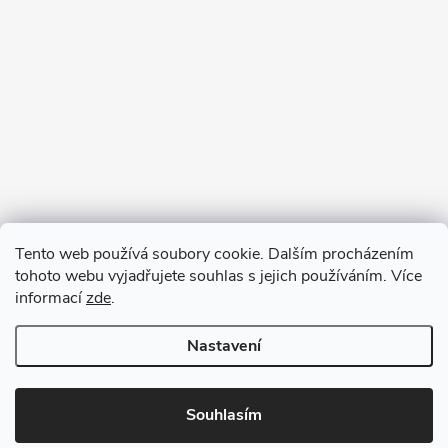
Tento web používá soubory cookie. Dalším procházením
tohoto webu vyjadřujete souhlas s jejich používáním. Více
informací
zde
.
Nastavení
Copyright 2026
VV DESIGN
. Všechna práva vyhrazena.
Upravit
nastavení cookies
Souhlasím
Vytvořil Shoptet