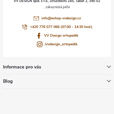
VV DESIGN spol. s r.o., Družstevní 245, Tábor 2, 390 02
í
info
@
eshop-vvdesign.cz
+420 776 077 066 (07:00 - 14:30 hod.)
VV Design ortopedik
/vvdesign_ortopedik
Informace pro vás
Blog