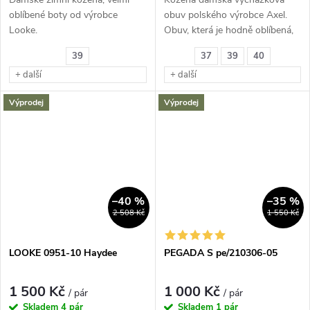
oblíbené boty od výrobce
obuv polského výrobce Axel.
Looke.
Obuv, která je hodně oblíbená,
kvalitní provedení.
39
37
39
40
+ další
+ další
Výprodej
Výprodej
–40 %
–35 %
2 508 Kč
1 550 Kč
LOOKE 0951-10 Haydee
PEGADA S pe/210306-05
1 500 Kč
1 000 Kč
/ pár
/ pár
Skladem
4 pár
Skladem
1 pár