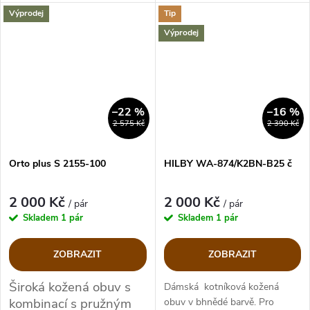
Výprodej
Tip
Výprodej
–22 %
–16 %
2 575 Kč
2 390 Kč
Orto plus S 2155-100
HILBY WA-874/K2BN-B25 č
2 000 Kč
2 000 Kč
/ pár
/ pár
Skladem
1 pár
Skladem
1 pár
ZOBRAZIT
ZOBRAZIT
Široká kožená obuv s
Dámská kotníková kožená
kombinací s pružným
obuv v bhnědé barvě. Pro