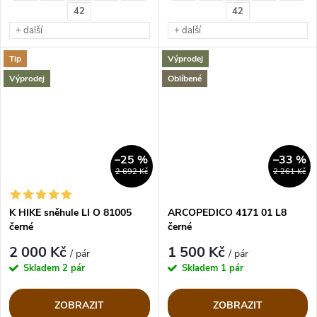
42
42
+ další
+ další
Tip
Výprodej
Výprodej
Oblíbené
–25 %
–33 %
2 692 Kč
2 261 Kč
K HIKE sněhule LI O 81005
ARCOPEDICO 4171 01 L8
černé
černé
2 000 Kč
1 500 Kč
/ pár
/ pár
Skladem
2 pár
Skladem
1 pár
ZOBRAZIT
ZOBRAZIT