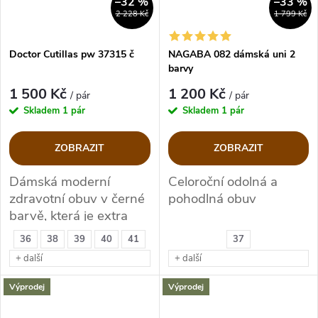
–32 %
–33 %
2 228 Kč
1 799 Kč
Doctor Cutillas pw 37315 č
NAGABA 082 dámská uni 2
barvy
1 500 Kč
1 200 Kč
/ pár
/ pár
Skladem
1 pár
Skladem
1 pár
ZOBRAZIT
ZOBRAZIT
Dámská moderní
Celoroční odolná a
zdravotní obuv v černé
pohodlná obuv
barvě, která je extra
lehounká.
36
38
39
40
41
37
+ další
+ další
Výprodej
Výprodej