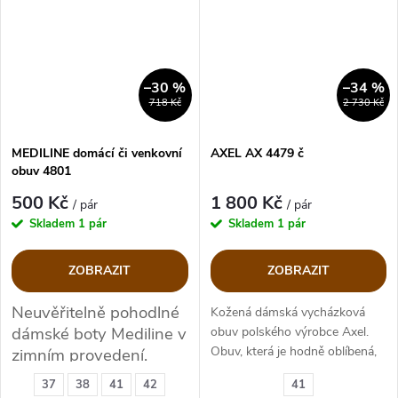
–30 %
–34 %
718 Kč
2 730 Kč
MEDILINE domácí či venkovní
AXEL AX 4479 č
obuv 4801
500 Kč
1 800 Kč
/ pár
/ pár
Skladem
1 pár
Skladem
1 pár
ZOBRAZIT
ZOBRAZIT
Neuvěřitelně pohodlné
Kožená dámská vycházková
dámské boty Mediline v
obuv polského výrobce Axel.
Obuv, která je hodně oblíbená,
zimním provedení.
kvalitní provedení.
37
38
41
42
41