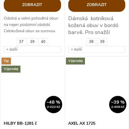
ZOBRAZIT
ZOBRAZIT
Dámská kotníková
Odolná a velmi pohodlná obuv
kožená obuv v bordó
na nejen podzimní období.
Celokožená obuv se surovou
barvě. Pro snažší
podešví. Měkkost kůže,
obouvání 2x zip.
37
39
40
38
39
měkkost došlapu...
+ další
+ další
Tip
Výprodej
Výprodej
–48 %
–39 %
2 322 Kč
2 498 Kč
HILBY BB-1281 č
AXEL AX 1725