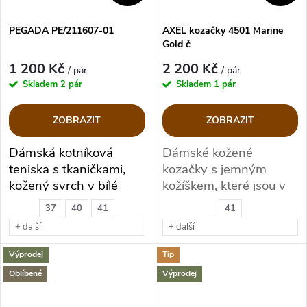
PEGADA PE/211607-01
AXEL kozačky 4501 Marine
Gold č
1 200 Kč
2 200 Kč
/ pár
/ pár
Skladem
2 pár
Skladem
1 pár
ZOBRAZIT
ZOBRAZIT
Dámská kotníková
Dámské kožené
teniska s tkaničkami,
kozačky s jemným
kožený svrch v bílé
kožíškem, které jsou v
barvě
šíři H
37
40
41
41
+ další
+ další
Výprodej
Tip
Oblíbené
Výprodej