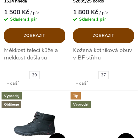
p
1524 hnědá
52835/25 bordo
p
r
1 500 Kč
1 800 Kč
/ pár
/ pár
r
Skladem
1 pár
Skladem
1 pár
o
o
ZOBRAZIT
ZOBRAZIT
d
d
Měkkost telecí kůže a
Kožená kotníková obuv
měkkost došlapu
v BF střihu
u
u
k
39
37
k
+ další
+ další
t
t
Výprodej
Tip
ů
Oblíbené
Výprodej
ů