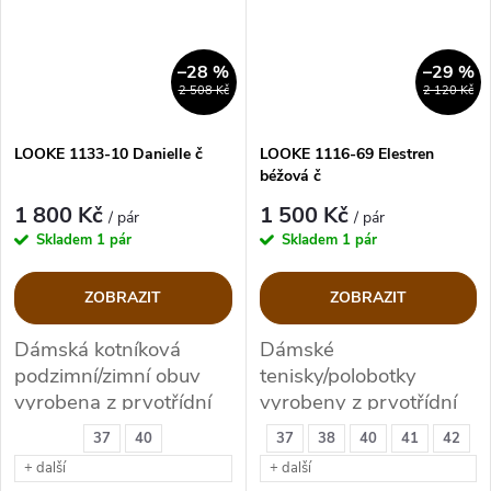
–28 %
–29 %
2 508 Kč
2 120 Kč
LOOKE 1133-10 Danielle č
LOOKE 1116-69 Elestren
béžová č
1 800 Kč
1 500 Kč
/ pár
/ pár
Skladem
1 pár
Skladem
1 pár
ZOBRAZIT
ZOBRAZIT
Dámská kotníková
Dámské
podzimní/zimní obuv
tenisky/polobotky
vyrobena z prvotřídní
vyrobeny z prvotřídní
kůže
kůže, zateplené
37
40
37
38
40
41
42
+ další
+ další