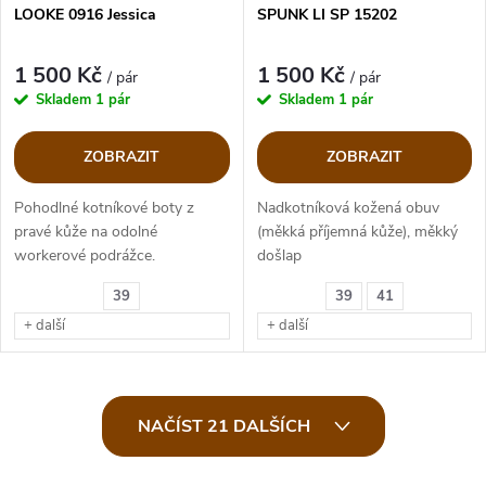
LOOKE 0916 Jessica
SPUNK LI SP 15202
1 500 Kč
1 500 Kč
/ pár
/ pár
Skladem
1 pár
Skladem
1 pár
ZOBRAZIT
ZOBRAZIT
Pohodlné kotníkové boty z
Nadkotníková kožená obuv
pravé kůže na odolné
(měkká příjemná kůže), měkký
workerové podrážce.
došlap
39
39
41
+ další
+ další
O
NAČÍST 21 DALŠÍCH
v