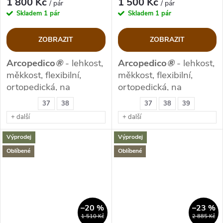
1 800 Kč
1 500 Kč
/ pár
/ pár
Skladem
1 pár
Skladem
1 pár
ZOBRAZIT
ZOBRAZIT
Arcopedico
®
- lehkost,
Arcopedico
®
- lehkost,
měkkost, flexibilní,
měkkost, flexibilní,
ortopedická, na
ortopedická, na
cestování, s kožíškem
cestování, s
37
38
37
38
39
membránou a kožíškem
+ další
+ další
Výprodej
Výprodej
Oblíbené
Oblíbené
–20 %
–23 %
1 510 Kč
2 885 Kč