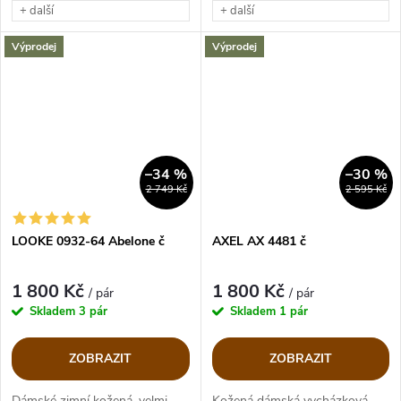
+ další
+ další
Výprodej
Výprodej
–34 %
–30 %
2 749 Kč
2 595 Kč
LOOKE 0932-64 Abelone č
AXEL AX 4481 č
1 800 Kč
1 800 Kč
/ pár
/ pár
Skladem
3 pár
Skladem
1 pár
ZOBRAZIT
ZOBRAZIT
Dámské zimní kožená, velmi
Kožená dámská vycházková