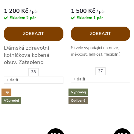
1 200 Kč
1 500 Kč
/ pár
/ pár
Skladem
2 pár
Skladem
1 pár
ZOBRAZIT
ZOBRAZIT
Dámská zdravotní
Skvěle vypadající na noze,
kotníčková kožená
měkkost, lehkost, flexibilní.
obuv. Zatepleno
obuvnickým filcem.
37
38
+ další
+ další
Tip
Výprodej
Výprodej
Oblíbené