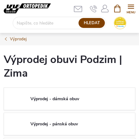
Přejít
NÁKUPNÍ
KOŠÍK
na
obsah
HLEDAT
Výprodej
Výprodej obuvi Podzim |
Zima
Výprodej - dámská obuv
Výprodej - pánská obuv