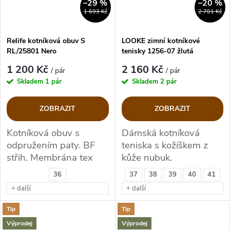
–29 %
–20 %
1 693 Kč
2 701 Kč
Relife kotníková obuv S
LOOKE zimní kotníkové
RL/25801 Nero
tenisky 1256-07 žlutá
1 200 Kč
2 160 Kč
/ pár
/ pár
Skladem
1 pár
Skladem
2 pár
ZOBRAZIT
ZOBRAZIT
Kotníková obuv s
Dámská kotníková
odpružením paty. BF
teniska s kožíškem z
střih. Membrána tex
kůže nubuk.
samozřejmostí.
36
37
38
39
40
41
+ další
+ další
Tip
Tip
Výprodej
Výprodej