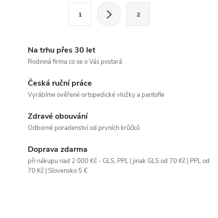
l
S
1
2
t
á
r
d
á
Na trhu přes 30 let
a
n
Rodinná firma co se o Vás postará
k
c
Česká ruční práce
o
Vyrábíme ověřené ortopedické vložky a pantofle
í
v
á
Zdravé obouvání
p
Odborné poradenství od prvních krůčků
n
r
í
Doprava zdarma
v
při nákupu nad 2 000 Kč - GLS, PPL | jinak GLS od 70 Kč | PPL od
70 Kč | Slovensko 5 €
k
y