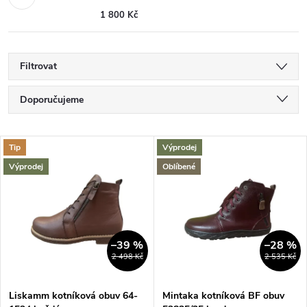
1 800 Kč
Filtrovat
Ř
Doporučujeme
a
Nejlevnější
V
Tip
Výprodej
Nejdražší
z
Výprodej
Oblíbené
ý
Nejprodávanější
e
p
Abecedně
n
i
–39 %
–28 %
2 498 Kč
2 535 Kč
í
s
Liskamm kotníková obuv 64-
Mintaka kotníková BF obuv