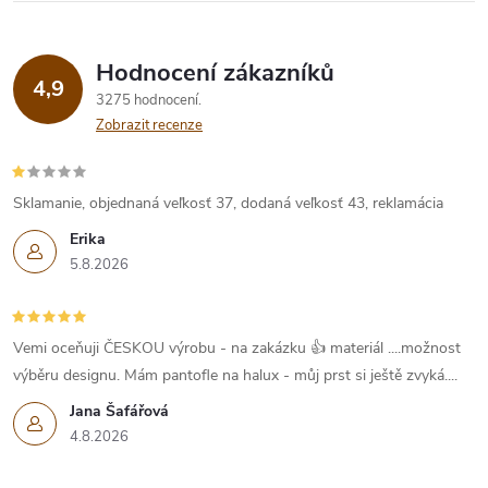
v
ý
Hodnocení zákazníků
p
4,9
3275 hodnocení
Zobrazit recenze
i
s
Sklamanie, objednaná veľkosť 37, dodaná veľkosť 43, reklamácia
u
Erika
5.8.2026
Vemi oceňuji ČESKOU výrobu - na zakázku 👍 materiál ....možnost
výběru designu. Mám pantofle na halux - můj prst si ještě zvyká....
Jana Šafářová
4.8.2026