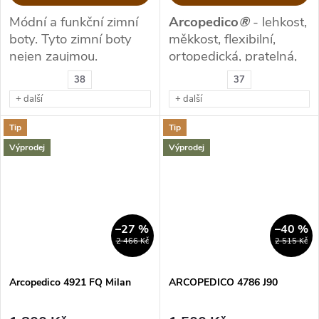
Módní a funkční zimní
Arcopedico
®
- lehkost,
boty.
Tyto zimní boty
měkkost, flexibilní,
nejen zaujmou.
ortopedická, pratelná,
na cestování
38
37
+ další
+ další
Tip
Tip
Výprodej
Výprodej
–27 %
–40 %
2 466 Kč
2 515 Kč
Arcopedico 4921 FQ Milan
ARCOPEDICO 4786 J90