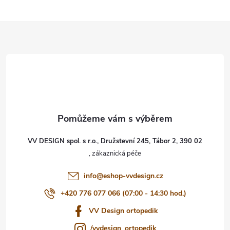
Z
á
p
a
t
VV DESIGN spol. s r.o., Družstevní 245, Tábor 2, 390 02
í
info
@
eshop-vvdesign.cz
+420 776 077 066 (07:00 - 14:30 hod.)
VV Design ortopedik
/vvdesign_ortopedik