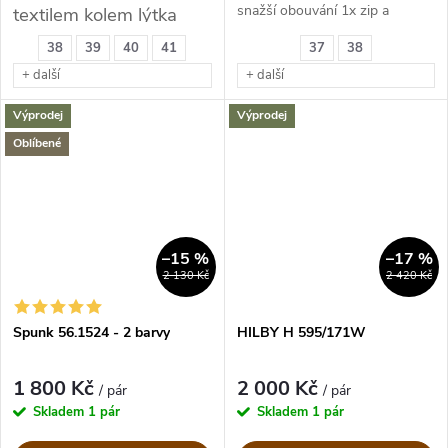
snažší obouvání 1x zip a
textilem kolem lýtka
tkaničky nártové.
38
39
40
41
37
38
+ další
+ další
Výprodej
Výprodej
Oblíbené
–15 %
–17 %
2 130 Kč
2 420 Kč
Spunk 56.1524 - 2 barvy
HILBY H 595/171W
1 800 Kč
2 000 Kč
/ pár
/ pár
Skladem
1 pár
Skladem
1 pár