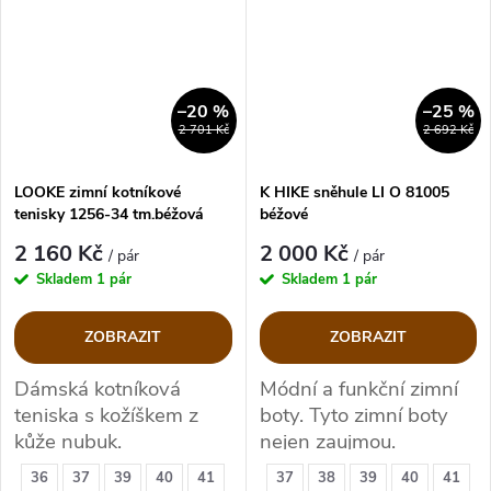
–20 %
–25 %
2 701 Kč
2 692 Kč
LOOKE zimní kotníkové
K HIKE sněhule LI O 81005
tenisky 1256-34 tm.béžová
béžové
2 160 Kč
2 000 Kč
/ pár
/ pár
Skladem
1 pár
Skladem
1 pár
ZOBRAZIT
ZOBRAZIT
Dámská kotníková
Módní a funkční zimní
teniska s kožíškem z
boty.
Tyto zimní boty
kůže nubuk.
nejen zaujmou.
36
37
39
40
41
37
38
39
40
41