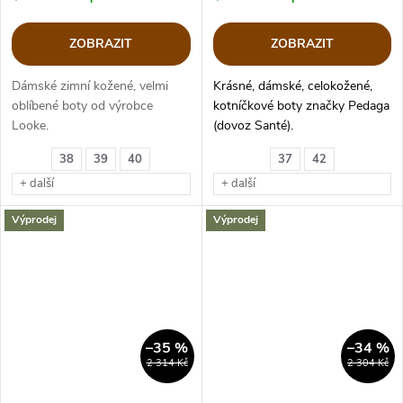
ZOBRAZIT
ZOBRAZIT
Dámské zimní kožené, velmi
Krásné, dámské, celokožené,
oblíbené boty od výrobce
kotníčkové boty značky Pedaga
Looke.
(dovoz Santé).
Obuv je kožená, textilní stélka,
38
39
40
37
42
je velice pohodlná, noha je v ní
+ další
+ další
jako v bačkorce!
Výprodej
Výprodej
–35 %
–34 %
2 314 Kč
2 304 Kč