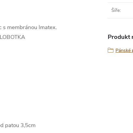
Šíře
:
ac s membránou Imatex.
Produkt n
 POLOBOTKA
Pánské p
pod patou 3,5cm