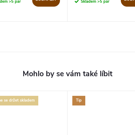
adem
>5 pár
Skladem
>5 pár
e se držet skladem
Tip