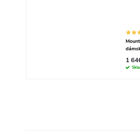
Mount
dáms
1 64
Skl