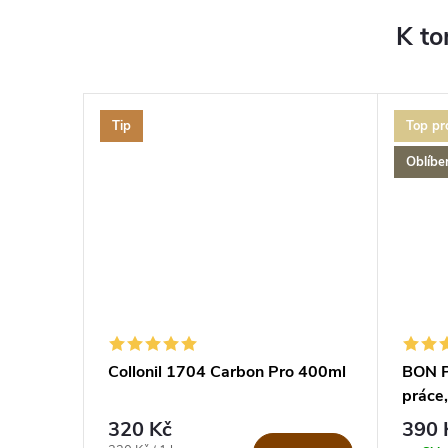
K to
Tip
Top pr
Oblíbe
Collonil 1704 Carbon Pro 400ml
BON P
práce,
320 Kč
390 