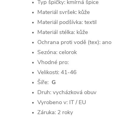
Typ špičky: kmírná špice
Materiál svršek: kůže
Materiál podšívka: textil
Materiál stélka: kůže
Ochrana proti vodě (tex): ano
Sezóna: celorok
Vhodné pro:
Velikosti: 41-46
Šíře:
G
Druh: vycházková obuv
Vyrobeno v: IT / EU
Záruka: 2 roky