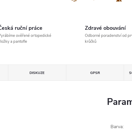
Česká ruční práce
Zdravé obouvání
yrábíme ověřené ortopedické
Odborné poradenství od pr
ložky a pantofle
krůčků
DISKUZE
GPSR
S
Param
Barva
: