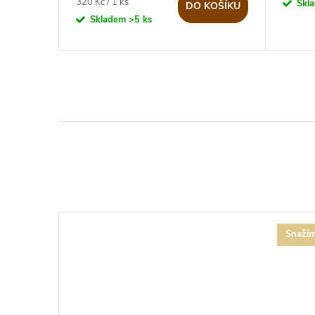
Měrná
320 Kč / 1 ks
Skl
DO KOŠÍKU
cena:
Skladem
>5 ks
Snažím