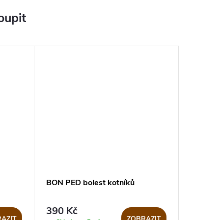
oupit
BON PED bolest kotníků
390 Kč
AZIT
ZOBRAZIT