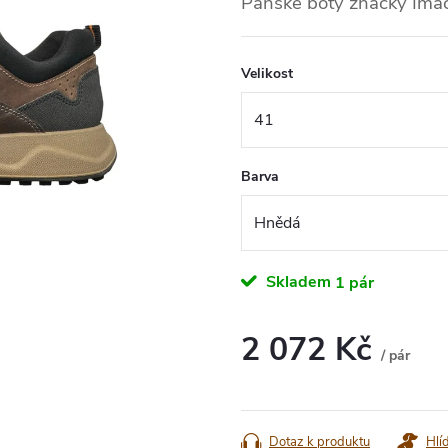
Pánské boty značky Ima
Velikost
Barva
Skladem
1 pár
2 072 Kč
/ pár
Měrná
cena:
Dotaz k produktu
Hlí