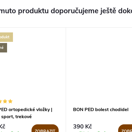
muto produktu doporučujeme ještě dok
odukt
né
ED ortopedické vložky |
BON PED bolest chodidel
 sport, trekové
Kč
390 Kč
ZOBRAZIT
ZOBR