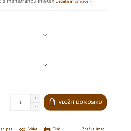
c s membránou Imatex
Detailní informace
VLOŽIT DO KOŠÍKU
dací pes
Sdílet
Tisk
Značka:
Imac