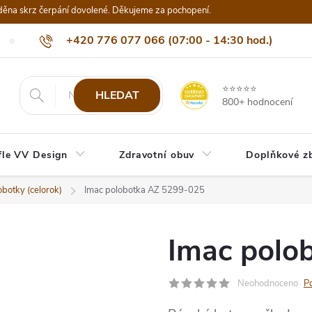
děna skrz čerpání dovolené. Děkujeme za pochopení.
+420 776 077 066 (07:00 - 14:30 hod.)
Nejčastější dotazy
Naši odběratelé
Doprava a platba
Be
info@eshop-vvdesign.cz
⭐⭐⭐⭐⭐
HLEDAT
800+ hodnocení
fle VV Design
Zdravotní obuv
Doplňkové z
botky (celorok)
Imac polobotka AZ 5299-025
Imac polo
Neohodnoceno
P