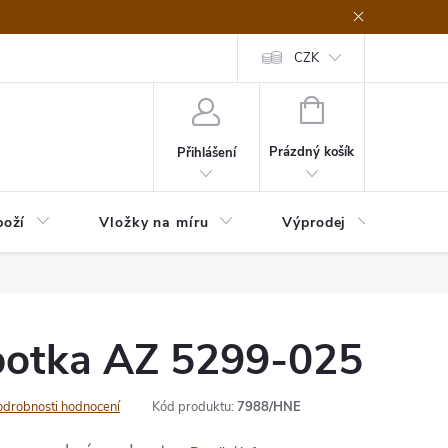
nefit Plus - platba
Obchodní podmínky
Vrácení, výměna nebo rekl
CZK
NÁKUPNÍ
KOŠÍK
Prázdný košík
Přihlášení
boží
Vložky na míru
Výprodej
B2B
botka AZ 5299-025
odrobnosti hodnocení
Kód produktu:
7988/HNE