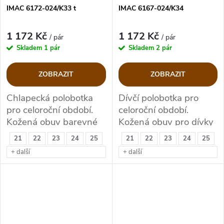
IMAC 6172-024/K33 t
IMAC 6167-024/K34
1 172 Kč
1 172 Kč
/ pár
/ pár
Skladem
1 pár
Skladem
2 pár
ZOBRAZIT
ZOBRAZIT
Chlapecká polobotka
Dívčí polobotka pro
pro celoroční období.
celoroční období.
Kožená obuv barevné
Kožená obuv pro dívky
kombinaci hnědo
v barevné kombinaci
21
22
23
24
25
21
22
23
24
25
olivová
modro-růžové.
+ další
+ další