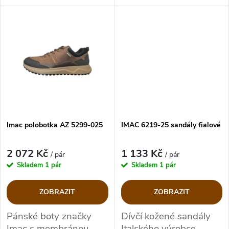
t
t
ů
ů
Imac polobotka AZ 5299-025
IMAC 6219-25 sandály fialové
2 072 Kč
1 133 Kč
/ pár
/ pár
Skladem
1 pár
Skladem
1 pár
ZOBRAZIT
ZOBRAZIT
Pánské boty značky
Dívčí kožené sandály
Imac s membránou
Italského výrobce