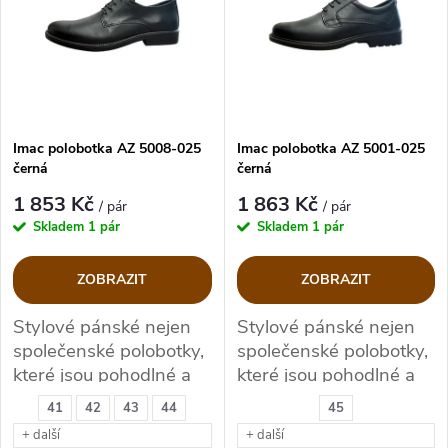
e
p
Abecedně
n
i
í
s
p
Imac polobotka AZ 5008-025
Imac polobotka AZ 5001-025
černá
černá
p
r
1 853 Kč
1 863 Kč
/ pár
/ pár
r
Skladem
1 pár
Skladem
1 pár
o
o
ZOBRAZIT
ZOBRAZIT
d
d
Stylové pánské nejen
Stylové pánské nejen
společenské polobotky,
společenské polobotky,
u
u
které jsou pohodlné a
které jsou pohodlné a
na víc v šíři G
na víc v šíři G+/H
k
41
42
43
44
45
k
+ další
+ další