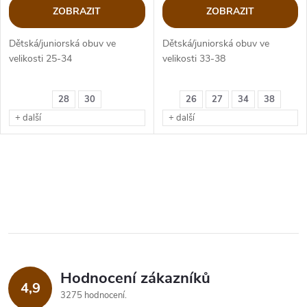
ZOBRAZIT
ZOBRAZIT
Dětská/juniorská obuv ve
Dětská/juniorská obuv ve
velikosti 25-34
velikosti 33-38
Membrána ImacTex
Membrána ImacTex
28
30
26
27
34
38
+ další
+ další
O
v
l
á
Hodnocení zákazníků
d
4,9
3275 hodnocení