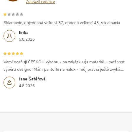
a
Zobrazit recenze
c
í
Sklamanie, objednaná veľkosť 37, dodaná veľkosť 43, reklamácia
Erika
p
5.8.2026
r
v
Vemi oceňuji ČESKOU výrobu - na zakázku 👍 materiál ....možnost
k
výběru designu. Mám pantofle na halux - můj prst si ještě zvyká....
Jana Šafářová
y
4.8.2026
v
ý
Z
p
i