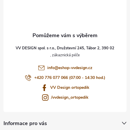
á
s
p
u
a
t
VV DESIGN spol. s r.o., Družstevní 245, Tábor 2, 390 02
í
info
@
eshop-vvdesign.cz
+420 776 077 066 (07:00 - 14:30 hod.)
VV Design ortopedik
/vvdesign_ortopedik
Informace pro vás