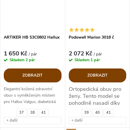
ARTIKER HB 53C0802 Hallux
Podowell Marion 3018 č
1 650 Kč
2 072 Kč
/ pár
/ pár
Skladem
2 pár
Skladem
1 pár
ZOBRAZIT
ZOBRAZIT
Ortopedická obuv pro
Elegantní kožená zdravotní
ženy. Tento model se
obuv s vyměkčeným místem
pro Hallux Valgus, diabetická
pohodlně nasadí díky
své pružnosti na nártu,
37
38
41
39
40
41
byl vyvinut tak, aby se
+ další
+ další
přizpůsobil patologiím,