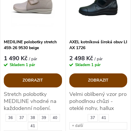
e
p
Abecedně
n
i
í
s
p
MEDILINE polobotky stretch
AXEL kotníková široká obuv LI
459-26 9530 beige
AX 1726
p
r
1 490 Kč
2 498 Kč
/ pár
/ pár
r
Skladem
1 pár
Skladem
1 pár
o
o
ZOBRAZIT
ZOBRAZIT
d
d
Stretch polobotky
Velmi oblíbený vzor pro
MEDILINE vhodné na
pohodlnou chůzi -
u
u
každodenní nošení.
oteklé nohy, hallux
valgus, kladívkové
k
36
37
38
39
40
37
41
prsty.
k
+ další
41