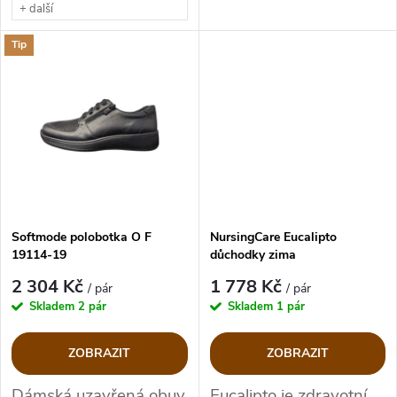
t
+ další
t
ů
Tip
ů
Softmode polobotka O F
NursingCare Eucalipto
19114-19
důchodky zima
2 304 Kč
1 778 Kč
/ pár
/ pár
Skladem
2 pár
Skladem
1 pár
ZOBRAZIT
ZOBRAZIT
Dámská uzavřená obuv
Eucalipto je zdravotní