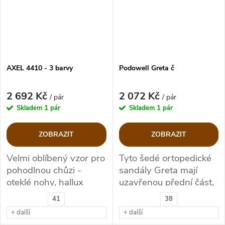
AXEL 4410 - 3 barvy
Podowell Greta č
2 692 Kč
2 072 Kč
/ pár
/ pár
Skladem
1 pár
Skladem
1 pár
ZOBRAZIT
ZOBRAZIT
Velmi oblíbený vzor pro
Tyto šedé ortopedické
pohodlnou chůzi -
sandály Greta mají
oteklé nohy, hallux
uzavřenou přední část,
valgus, kladívkové
která chrání prsty, a
41
38
prsty. Kožená obuv v
také nastavovací pásek
+ další
+ další
kombinaci s elastenem!
pro dokonalé