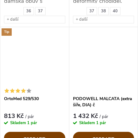
dámská obuv s
deformity chodidel.
kožíškem
36
37
37
38
40
+ další
+ další
Tip
OrtoMed 529/530
PODOWELL MALCATA (extra
šíře, DIA) č
813 Kč
1 432 Kč
/ pár
/ pár
Skladem
1 pár
Skladem
1 pár