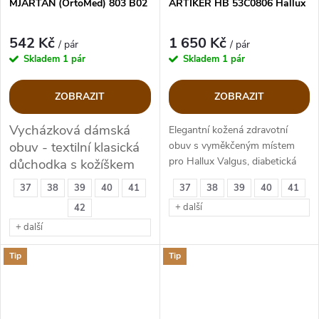
MJARTAN (OrtoMed) 803 B02
ARTIKER HB 53C0806 Hallux
542 Kč
1 650 Kč
/ pár
/ pár
Skladem
1 pár
Skladem
1 pár
ZOBRAZIT
ZOBRAZIT
Vycházková dámská
Elegantní kožená zdravotní
obuv - textilní klasická
obuv s vyměkčeným místem
pro Hallux Valgus, diabetická
důchodka s kožíškem
37
38
39
40
41
37
38
39
40
41
+ další
42
+ další
Tip
Tip