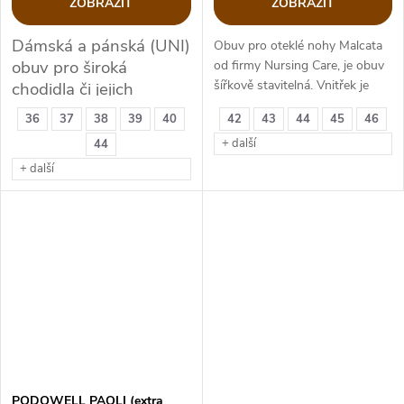
ZOBRAZIT
ZOBRAZIT
Dámská a pánská (UNI)
Obuv pro oteklé nohy Malcata
obuv pro široká
od firmy Nursing Care, je obuv
šířkově stavitelná. Vnitřek je
chodidla či jejich
textil, povrch je voděodolný.
deformity
36
37
38
39
40
42
43
44
45
46
Šířka se nechá nastavit pomocí
+ další
44
suchého zipu a je zde i
vyjímatelná stélka.
+ další
PODOWELL PAOLI (extra