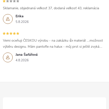
ý
Sklamanie, objednaná veľkosť 37, dodaná veľkosť 43, reklamácia
p
Erika
5.8.2026
i
s
Vemi oceňuji ČESKOU výrobu - na zakázku 👍 materiál ....možnost
u
výběru designu. Mám pantofle na halux - můj prst si ještě zvyká....
Jana Šafářová
4.8.2026
Z
á