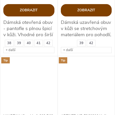
ZOBRAZIT
ZOBRAZIT
Dámská otevřená obuv
Dámská uzavřená obuv
- pantofle s plnou špicí
v kůži se stretchovým
v kůži. Vhodné pro širší
materiálem pro pohodlí,
chodidlo.
komfort. Vhodné pro
38
39
40
41
42
39
42
Hallux Valgus,
+ další
+ další
Kladívkové prsty.
Tip
Tip