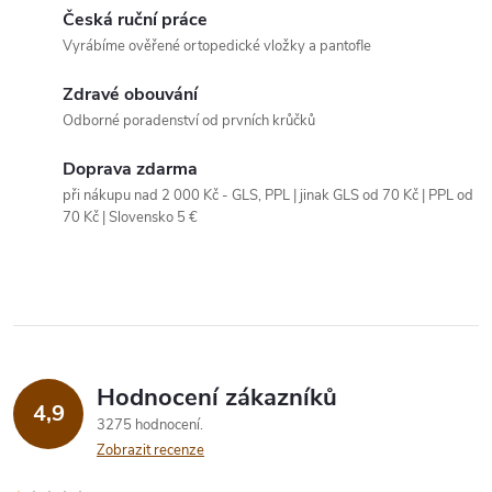
Česká ruční práce
á
Vyrábíme ověřené ortopedické vložky a pantofle
d
Zdravé obouvání
a
Odborné poradenství od prvních krůčků
c
Doprava zdarma
při nákupu nad 2 000 Kč - GLS, PPL | jinak GLS od 70 Kč | PPL od
í
70 Kč | Slovensko 5 €
p
r
v
k
Hodnocení zákazníků
4,9
y
3275 hodnocení
Zobrazit recenze
v