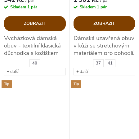
/ pár
/ pár
Skladem
1 pár
Skladem
1 pár
ZOBRAZIT
ZOBRAZIT
Vycházková dámská
Dámská uzavřená obuv
obuv - textilní klasická
v kůži se stretchovým
důchodka s kožíškem
materiálem pro pohodlí,
komfort. Vhodné pro
40
37
41
Hallux Valgus,
+ další
+ další
Kladívkové prsty.
Tip
Tip