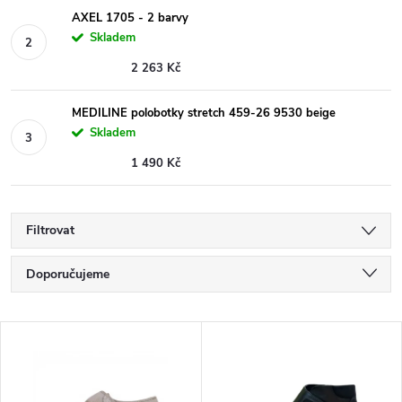
AXEL 1705 - 2 barvy
Skladem
2 263 Kč
MEDILINE polobotky stretch 459-26 9530 beige
Skladem
1 490 Kč
Filtrovat
Ř
Doporučujeme
a
Nejlevnější
V
Nejdražší
z
ý
Nejprodávanější