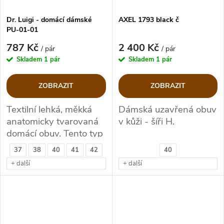
Dr. Luigi - domácí dámské
AXEL 1793 black č
PU-01-01
787 Kč
2 400 Kč
/ pár
/ pár
Skladem
1 pár
Skladem
1 pár
ZOBRAZIT
ZOBRAZIT
Textilní lehká, měkká
Dámská uzavřená obuv
anatomicky tvarovaná
v kůži - šíři H.
domácí obuv. Tento typ
nakupujte vždy o jedno
37
38
40
41
42
40
číslo větší.
+ další
+ další