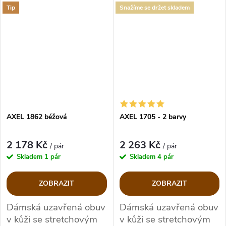
přizpůsobení noze.
Tip
Snažíme se držet skladem
AXEL 1862 béžová
AXEL 1705 - 2 barvy
2 178 Kč
2 263 Kč
/ pár
/ pár
Skladem
1 pár
Skladem
4 pár
ZOBRAZIT
ZOBRAZIT
Dámská uzavřená obuv
Dámská uzavřená obuv
v kůži se stretchovým
v kůži se stretchovým