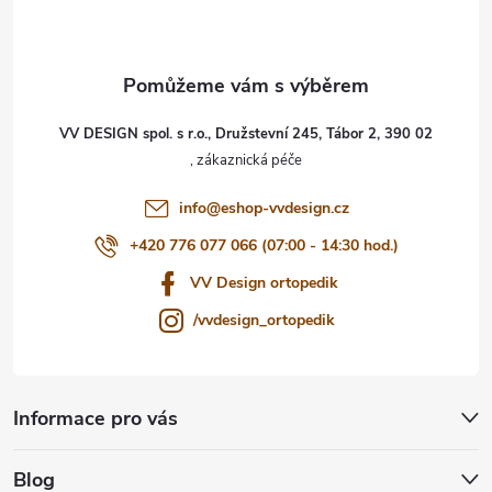
p
a
t
VV DESIGN spol. s r.o., Družstevní 245, Tábor 2, 390 02
í
info
@
eshop-vvdesign.cz
+420 776 077 066 (07:00 - 14:30 hod.)
VV Design ortopedik
/vvdesign_ortopedik
Informace pro vás
Blog