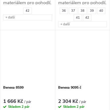
materiálem pro pohodlí,
materiálem pro pohodlí,
komfort. Vhodné pro
komfort. Vhodné pro
42
36
37
38
39
40
Hallux Valgus,
Hallux Valgus,
+ další
41
42
Kladívkové prsty.
Kladívkové prsty.
+ další
Benexa 8599
Benexa 9095 č
1 666 Kč
2 304 Kč
/ pár
/ pár
Skladem
2 pár
Skladem
2 pár