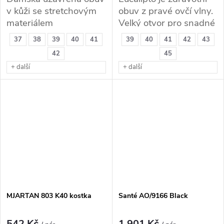
v kůži se stretchovým
obuv z pravé ovčí vlny.
materiálem
Velký otvor pro snadné
nazutí a zapínání na
37
38
39
40
41
39
40
41
42
43
suchý zip.
42
45
+ další
+ další
MJARTAN 803 K40 kostka
Santé AO/9166 Black
542 Kč
1 901 Kč