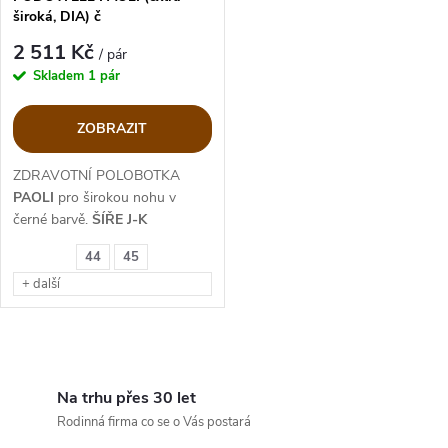
široká, DIA) č
2 511 Kč
/ pár
Skladem
1 pár
ZOBRAZIT
ZDRAVOTNÍ POLOBOTKA
PAOLI
pro širokou nohu v
černé barvě.
ŠÍŘE J-K
44
45
+ další
O
v
Na trhu přes 30 let
Rodinná firma co se o Vás postará
l