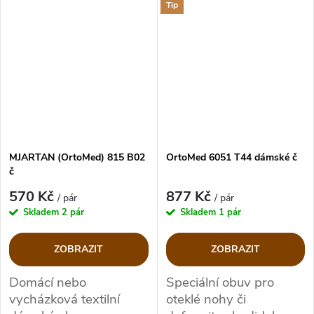
jako jsou otoky nebo
Tip
kladívkové prsty,
Halluxy. Svým širokým
tvarem a díky
vyjímatelné stélce je
vhodný i pro
metatarsalgii.
MJARTAN (OrtoMed) 815 B02
OrtoMed 6051 T44 dámské č
č
570 Kč
877 Kč
/ pár
/ pár
Skladem
2 pár
Skladem
1 pár
ZOBRAZIT
ZOBRAZIT
Domácí nebo
Speciální obuv pro
vycházková textilní
oteklé nohy či