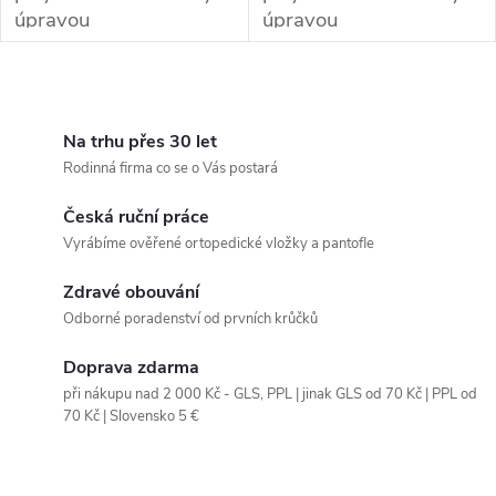
úpravou
úpravou
O
v
Na trhu přes 30 let
Rodinná firma co se o Vás postará
l
Česká ruční práce
á
Vyrábíme ověřené ortopedické vložky a pantofle
d
Zdravé obouvání
a
Odborné poradenství od prvních krůčků
c
Doprava zdarma
při nákupu nad 2 000 Kč - GLS, PPL | jinak GLS od 70 Kč | PPL od
í
70 Kč | Slovensko 5 €
p