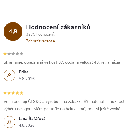
r
v
k
Hodnocení zákazníků
4,9
y
3275 hodnocení
Zobrazit recenze
v
ý
Sklamanie, objednaná veľkosť 37, dodaná veľkosť 43, reklamácia
p
Erika
5.8.2026
i
s
Vemi oceňuji ČESKOU výrobu - na zakázku 👍 materiál ....možnost
u
výběru designu. Mám pantofle na halux - můj prst si ještě zvyká....
Jana Šafářová
4.8.2026