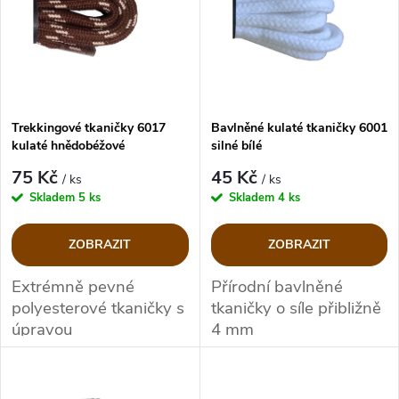
e
p
Abecedně
n
i
í
s
p
Trekkingové tkaničky 6017
Bavlněné kulaté tkaničky 6001
kulaté hnědobéžové
silné bílé
p
r
75 Kč
45 Kč
/ ks
/ ks
r
Skladem
5 ks
Skladem
4 ks
o
o
ZOBRAZIT
ZOBRAZIT
d
d
Extrémně pevné
Přírodní bavlněné
polyesterové tkaničky s
tkaničky o síle přibližně
u
u
úpravou
4 mm
k
k