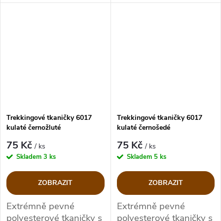
uprostřed zpevněné
dutinkou.
Trekkingové tkaničky 6017
Trekkingové tkaničky 6017
kulaté černožluté
kulaté černošedé
75 Kč
75 Kč
/ ks
/ ks
Skladem
3 ks
Skladem
5 ks
ZOBRAZIT
ZOBRAZIT
Extrémně pevné
Extrémně pevné
polyesterové tkaničky s
polyesterové tkaničky s