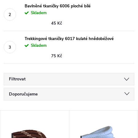
Bavlněné tkaničky 6006 ploché bílé
Skladem
45 Kč
Trekkingové tkaničky 6017 kulaté hnědobéžové
Skladem
75 Kč
Filtrovat
Ř
Doporučujeme
a
Nejlevnější
V
Nejdražší
z
ý
Nejprodávanější