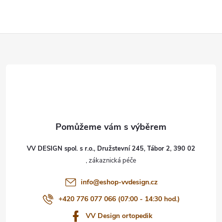
Z
á
p
a
t
VV DESIGN spol. s r.o., Družstevní 245, Tábor 2, 390 02
í
info
@
eshop-vvdesign.cz
+420 776 077 066 (07:00 - 14:30 hod.)
VV Design ortopedik