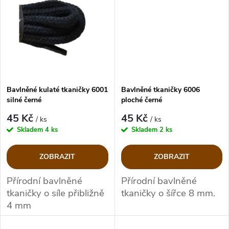
t
t
ů
ů
Bavlněné kulaté tkaničky 6001
Bavlněné tkaničky 6006
silné černé
ploché černé
45 Kč
45 Kč
/ ks
/ ks
Skladem
4 ks
Skladem
2 ks
ZOBRAZIT
ZOBRAZIT
Přírodní bavlněné
Přírodní bavlněné
tkaničky o síle přibližně
tkaničky o šířce 8 mm.
4 mm