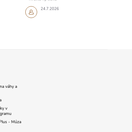
24.7.2026
na váhy a
a
ky v
ogramu
 Plus - Múza