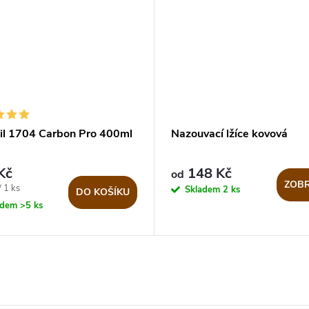
nil 1704 Carbon Pro 400ml
Nazouvací lžíce kovová
Kč
148 Kč
od
ZOBR
 1 ks
Skladem
2 ks
DO KOŠÍKU
adem
>5 ks