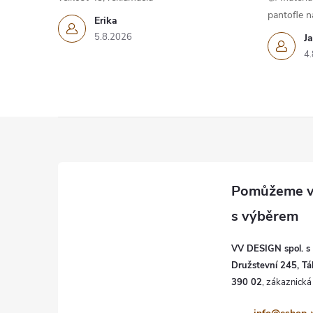
pantofle na
Erika
5.8.2026
J
4.
Z
á
p
a
VV DESIGN spol. s r
t
Družstevní 245, Tá
390 02
í