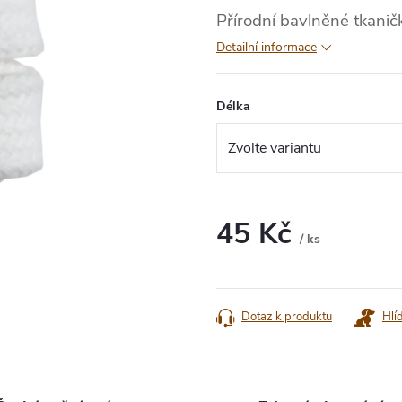
Přírodní bavlněné tkanič
Detailní informace
Délka
45 Kč
/ ks
Měrná
cena:
Dotaz k produktu
Hlí