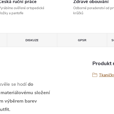
Česká ruční práce
Zdravé obouvání
yrábíme ověřené ortopedické
Odborné poradenství od pr
ložky a pantofle
krůčků
DISKUZE
GPSR
S
Produkt n
Tkaničk
věle se hodí
do
 materiálovému složení
m výběrem barev
tfit.