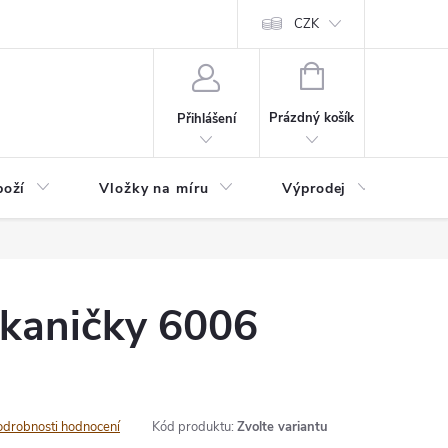
nefit Plus - platba
Obchodní podmínky
Vrácení, výměna nebo rekl
CZK
NÁKUPNÍ
KOŠÍK
Prázdný košík
Přihlášení
boží
Vložky na míru
Výprodej
B2B
tkaničky 6006
é
odrobnosti hodnocení
Kód produktu:
Zvolte variantu