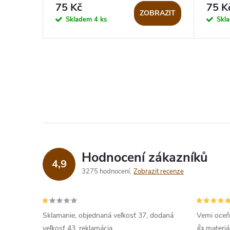
75 Kč
75 K
ZOBRAZIT
Skladem
4 ks
Skl
Hodnocení zákazníků
4,9
3275 hodnocení
Zobrazit recenze
Sklamanie, objednaná veľkosť 37, dodaná
Vemi oceň
veľkosť 43, reklamácia
👍 materiá