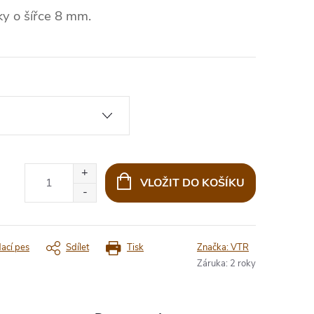
ky o šířce 8 mm.
VLOŽIT DO KOŠÍKU
dací pes
Sdílet
Tisk
Značka:
VTR
Záruka
:
2 roky