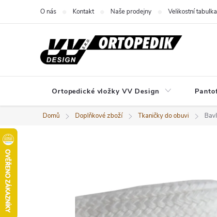
Přejít
O nás
Kontakt
Naše prodejny
Velikostní tabulka
na
obsah
Ortopedické vložky VV Design
Panto
Domů
Doplňkové zboží
Tkaničky do obuvi
Bavl