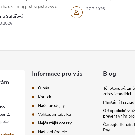
 halux - můj prst si ještě zvyká....
27.7.2026
ana Šafářová
8.2026
Informace pro vás
Blog
O nás
Těhotenství, změ
zdraví chodidel
Kontakt
Plantární fascitid
Naše prodejny
.o.,
Ortopedické vlož
Velikostní tabulka
bor 2,
preventivním pr
Nejčastější dotazy
Čerpejte Benefit
Pay
Naši odběratelé