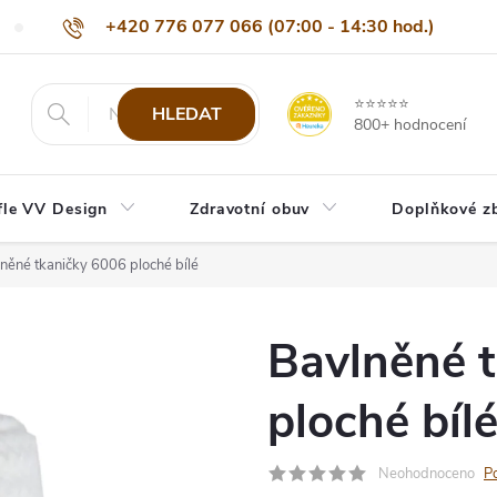
+420 776 077 066 (07:00 - 14:30 hod.)
Nejčastější dotazy
Naši odběratelé
Doprava a platba
Be
info@eshop-vvdesign.cz
⭐⭐⭐⭐⭐
HLEDAT
800+ hodnocení
fle VV Design
Zdravotní obuv
Doplňkové z
něné tkaničky 6006 ploché bílé
Bavlněné 
ploché bíl
Neohodnoceno
P