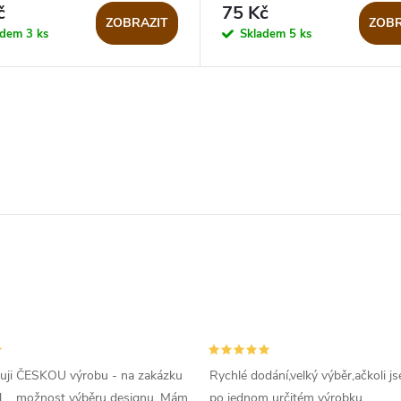
č
75 Kč
ZOBRAZIT
ZOBR
adem
3 ks
Skladem
5 ks
uji ČESKOU výrobu - na zakázku
Rychlé dodání,velký výběr,ačkoli js
l ....možnost výběru designu. Mám
po jednom určitém výrobku...