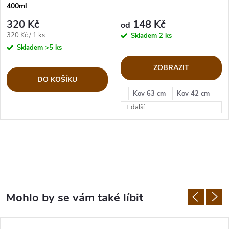
400ml
320 Kč
148 Kč
od
Měrná
320 Kč / 1 ks
Skladem
2 ks
cena:
Skladem
>5 ks
ZOBRAZIT
DO KOŠÍKU
Kov 63 cm
Kov 42 cm
+ další