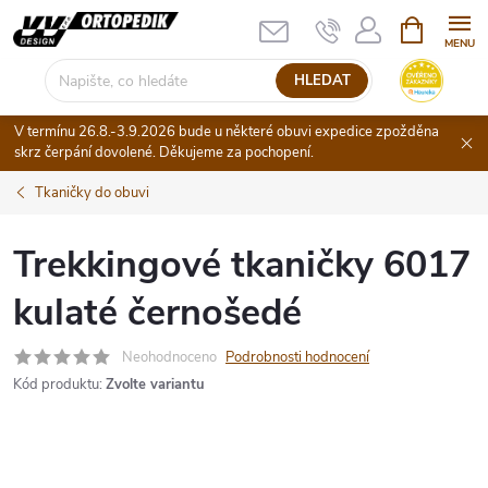
Přejít
NÁKUPNÍ
KOŠÍK
na
obsah
HLEDAT
V termínu 26.8.-3.9.2026 bude u některé obuvi expedice zpožděna
skrz čerpání dovolené. Děkujeme za pochopení.
Tkaničky do obuvi
Trekkingové tkaničky 6017
kulaté černošedé
Neohodnoceno
Podrobnosti hodnocení
Kód produktu:
Zvolte variantu