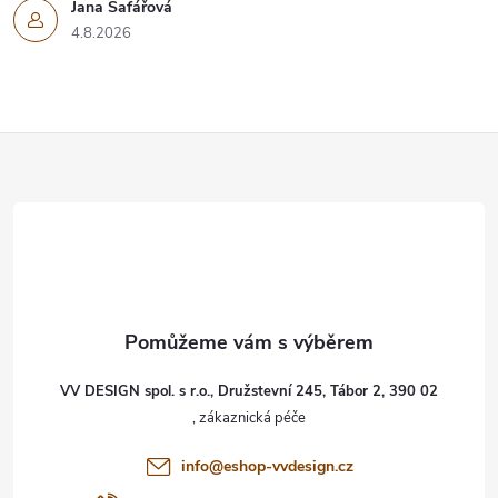
Jana Šafářová
4.8.2026
Z
á
p
a
t
VV DESIGN spol. s r.o., Družstevní 245, Tábor 2, 390 02
í
info
@
eshop-vvdesign.cz