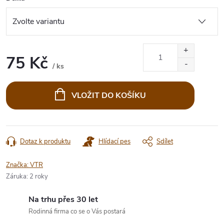
75 Kč
/ ks
Měrná
cena:
VLOŽIT DO KOŠÍKU
Dotaz k produktu
Hlídací pes
Sdílet
Značka:
VTR
Záruka
:
2 roky
Na trhu přes 30 let
Rodinná firma co se o Vás postará