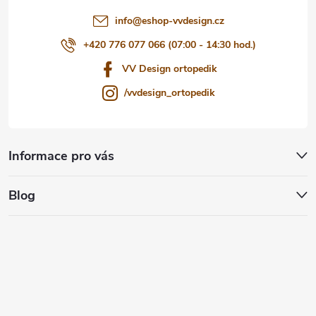
í
info
@
eshop-vvdesign.cz
+420 776 077 066 (07:00 - 14:30 hod.)
VV Design ortopedik
/vvdesign_ortopedik
Informace pro vás
Blog