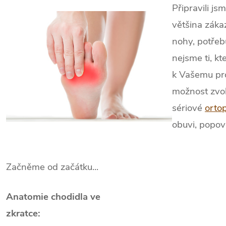
Připravili js
většina záka
nohy, potřeb
nejsme ti, kt
k Vašemu pro
možnost zvo
sériové
orto
obuvi, popo
Začněme od začátku...
Anatomie chodidla ve
zkratce: