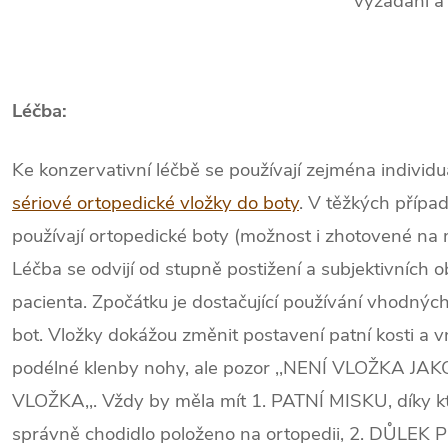
vyžádání a
Léčba:
Ke konzervativní léčbě se používají zejména individu
sériové ortopedické vložky do boty
. V těžkých přípa
používají ortopedické boty (možnost i zhotovené na 
Léčba se odvijí od stupně postižení a subjektivních ob
pacienta. Zpočátku je dostačující používání vhodnýc
bot. Vložky dokážou změnit postavení patní kosti a vn
podélné klenby nohy, ale pozor ,,NENÍ VLOŽKA JAK
VLOŽKA,,. Vždy by měla mít 1. PATNÍ MISKU, díky kt
správně chodidlo položeno na ortopedii, 2. DŮLEK