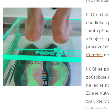
rychle, do
II.
Druhý stu
chodidla a 
tomto přípa
věnujte se
pracovní o
Komfort
ne
III. Silně 
způsobuje 
na jedné n
Zde je nutn
tvar, který