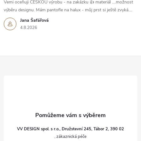
Vemi oceňuji ČESKOU výrobu - na zakázku 👍 materiál ....možnost
výběru designu. Mám pantofle na halux - můj prst si ještě zvyká....
Jana Šafářová
4.8.2026
Z
á
p
a
t
VV DESIGN spol. s r.o., Družstevní 245, Tábor 2, 390 02