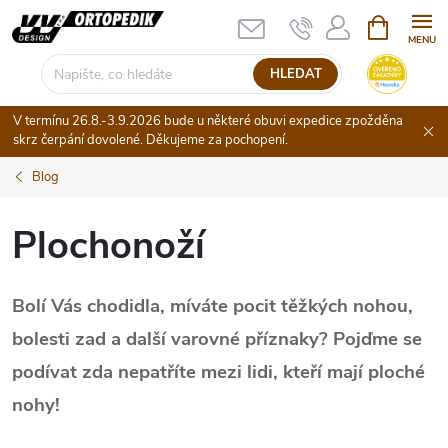
Přejít
NÁKUPNÍ
KOŠÍK
na
obsah
HLEDAT
V termínu 26.8.-3.9.2026 bude u některé obuvi expedice zpožděna
skrz čerpání dovolené. Děkujeme za pochopení.
Blog
Plochonoží
Bolí Vás chodidla, míváte pocit těžkých nohou,
bolesti zad a další varovné příznaky? Pojďme se
podívat zda nepatříte mezi lidi, kteří mají ploché
nohy!