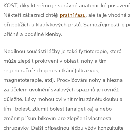
KOST, díky kterému je správné anatomické posazení 
Někteří zákazníci chtějí
prstní řasu
, ale ta je vhodná
při potížích u kladívkových prstů. Samozřejmostí je 
příčné a podélné klenby.
Nedílnou součástí léčby je také fyzioterapie, která
může zlepšit prokrvení v oblasti nohy a tím
regenerační schopnosti tkání (ultrazvuk,
magnetoterapie, atd). Procvičování nohy a hlezna
za účelem uvolnění svalových spazmů je rovněž
důležité. Léky mohou ovlivnit míru zánětukloubu a
tím i bolest, ztlumit bolest (analgetika) a nebo
změnit přísun bílkovin pro zlepšení vlastnosti
chrupavky. Další případnou léčbu vždy konzultujte