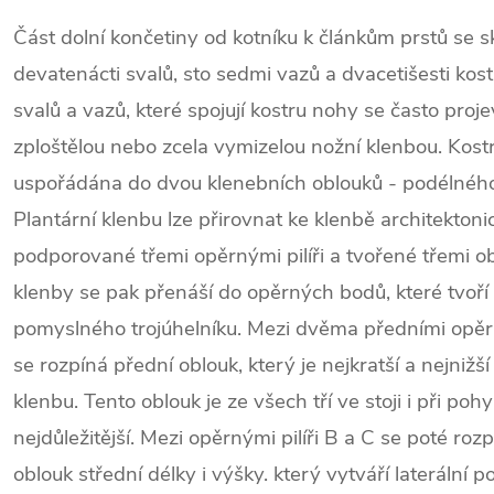
Část dolní končetiny od kotníku k článkům prstů se s
devatenácti svalů, sto sedmi vazů a dvacetišesti kost
svalů a vazů, které spojují kostru nohy se často proj
zploštělou nebo zcela vymizelou nožní klenbou. Kost
uspořádána do dvou klenebních oblouků - podélného
Plantární klenbu lze přirovnat ke klenbě architektoni
podporované třemi opěrnými pilíři a tvořené třemi ob
klenby se pak přenáší do opěrných bodů, které tvoří
pomyslného trojúhelníku.
Mezi dvěma předními opěrný
se rozpíná přední oblouk, který je nejkratší a nejnižší
klenbu. Tento oblouk je ze všech tří ve stoji i při poh
nejdůležitější. Mezi opěrnými pilíři B a C se poté roz
oblouk střední délky i výšky. který vytváří laterální 