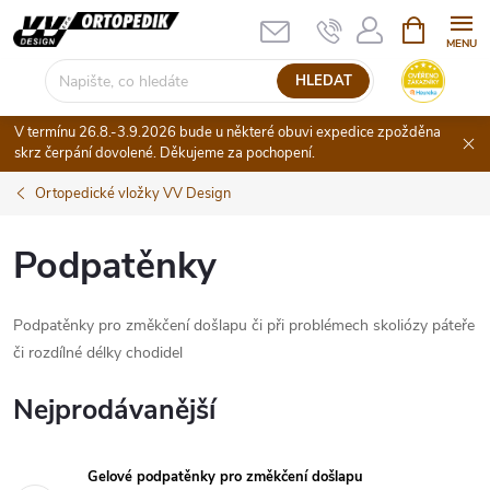
Přejít
NÁKUPNÍ
KOŠÍK
na
obsah
HLEDAT
V termínu 26.8.-3.9.2026 bude u některé obuvi expedice zpožděna
skrz čerpání dovolené. Děkujeme za pochopení.
Ortopedické vložky VV Design
Podpatěnky
Podpatěnky pro změkčení došlapu či při problémech skoliózy páteře
či rozdílné délky chodidel
Nejprodávanější
Gelové podpatěnky pro změkčení došlapu