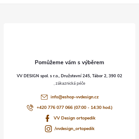
Z
á
p
a
t
VV DESIGN spol. s r.o., Družstevní 245, Tábor 2, 390 02
í
info
@
eshop-vvdesign.cz
+420 776 077 066 (07:00 - 14:30 hod.)
VV Design ortopedik
/vvdesign_ortopedik