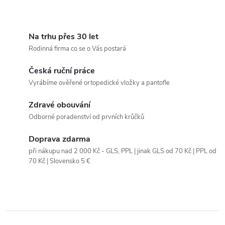
l
á
Na trhu přes 30 let
Rodinná firma co se o Vás postará
d
Česká ruční práce
a
Vyrábíme ověřené ortopedické vložky a pantofle
c
Zdravé obouvání
í
Odborné poradenství od prvních krůčků
p
Doprava zdarma
r
při nákupu nad 2 000 Kč - GLS, PPL | jinak GLS od 70 Kč | PPL od
70 Kč | Slovensko 5 €
v
k
y