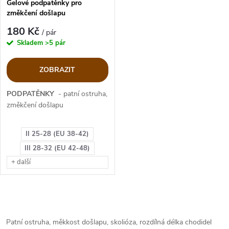
p
Gelové podpatěnky pro
změkčení došlapu
p
r
180 Kč
/ pár
r
Skladem
>5 pár
o
o
ZOBRAZIT
d
d
PODPATĚNKY
- patní ostruha,
u
změkčení došlapu
u
k
II 25-28 (EU 38-42)
k
III 28-32 (EU 42-48)
t
+ další
t
ů
ů
O
v
Patní ostruha, měkkost došlapu, skolióza, rozdílná délka chodidel