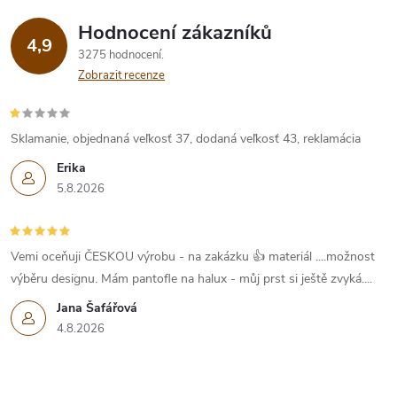
v
Hodnocení zákazníků
4,9
ý
3275 hodnocení
Zobrazit recenze
p
i
Sklamanie, objednaná veľkosť 37, dodaná veľkosť 43, reklamácia
s
Erika
u
5.8.2026
Vemi oceňuji ČESKOU výrobu - na zakázku 👍 materiál ....možnost
výběru designu. Mám pantofle na halux - můj prst si ještě zvyká....
Jana Šafářová
4.8.2026