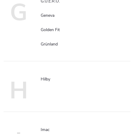
G
G.U.E.R.O.
Geneva
Golden Fit
Grünland
H
Hilby
Imac