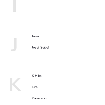
I
J
Joma
Josef Seibel
K
K Hike
Kira
Konsorcium