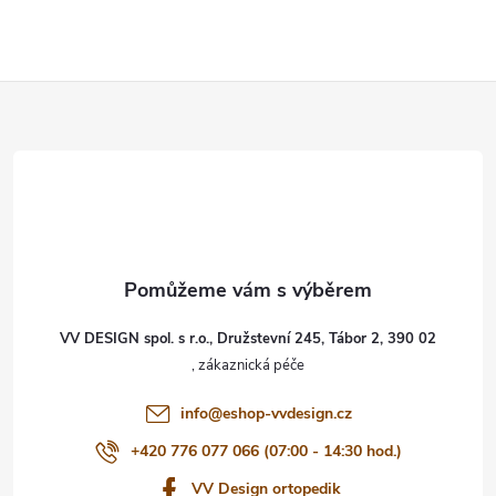
Z
á
p
a
t
VV DESIGN spol. s r.o., Družstevní 245, Tábor 2, 390 02
í
info
@
eshop-vvdesign.cz
+420 776 077 066 (07:00 - 14:30 hod.)
VV Design ortopedik