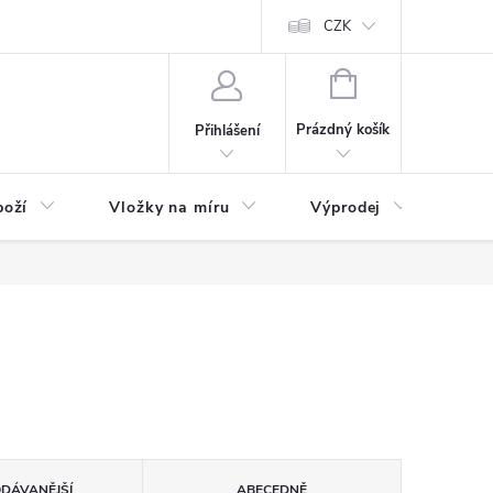
nefit Plus - platba
Obchodní podmínky
Vrácení, výměna nebo rekl
CZK
NÁKUPNÍ
KOŠÍK
Prázdný košík
Přihlášení
boží
Vložky na míru
Výprodej
B2B
ODÁVANĚJŠÍ
ABECEDNĚ