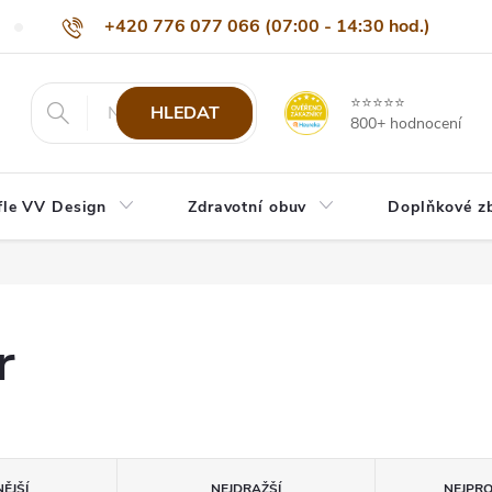
+420 776 077 066 (07:00 - 14:30 hod.)
Nejčastější dotazy
Naši odběratelé
Doprava a platba
Be
info@eshop-vvdesign.cz
⭐⭐⭐⭐⭐
HLEDAT
800+ hodnocení
fle VV Design
Zdravotní obuv
Doplňkové z
r
ĚJŠÍ
NEJDRAŽŠÍ
NEJPR