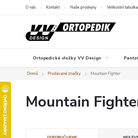
Přejít
O nás
Kontakt
Naše prodejny
Velikostní tabulka
na
obsah
Ortopedické vložky VV Design
Panto
Domů
Prodávané značky
Mountain Fighter
Mountain Fighte
Ř
DOPORUČUJEME
NEJLEVN