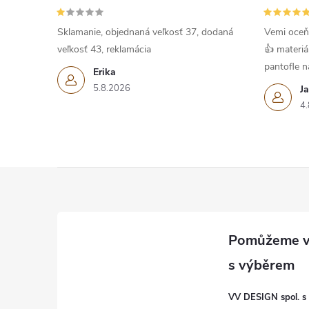
c
í
Sklamanie, objednaná veľkosť 37, dodaná
Vemi oceň
veľkosť 43, reklamácia
👍 materiá
p
pantofle na
Erika
r
5.8.2026
J
v
4.
k
y
Z
v
á
ý
p
p
i
a
VV DESIGN spol. s r
s