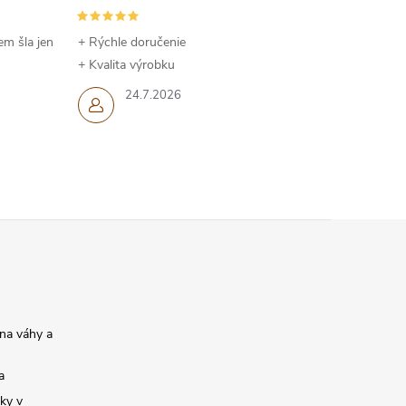
em šla jen
+ Rýchle doručenie
+ Kvalita výrobku
24.7.2026
na váhy a
a
ky v