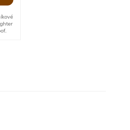
íkové
ighter
of.