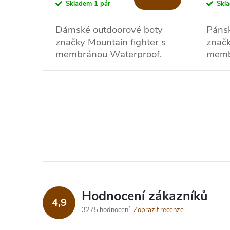
o
Skladem
1 pár
Skl
u
d
Dámské outdoorové boty
Páns
k
značky Mountain fighter s
značk
u
membránou Waterproof.
memb
t
k
ů
t
O
v
ů
l
á
d
Hodnocení zákazníků
4,9
a
3275 hodnocení
Zobrazit recenze