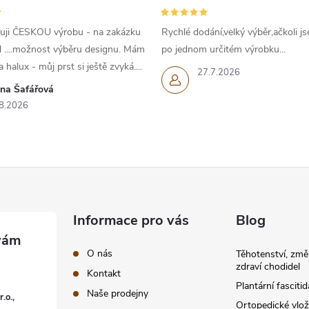
uji ČESKOU výrobu - na zakázku
Rychlé dodání,velký výběr,ačkoli js
l ....možnost výběru designu. Mám
po jednom určitém výrobku...
 halux - můj prst si ještě zvyká....
27.7.2026
ana Šafářová
8.2026
Informace pro vás
Blog
O nás
Těhotenství, změ
zdraví chodidel
Kontakt
Plantární fascitid
Naše prodejny
.o.,
Ortopedické vlož