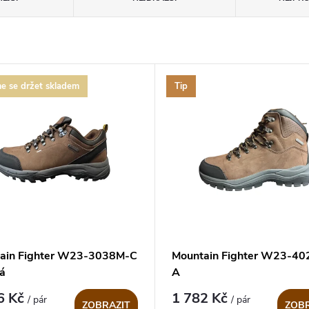
e se držet skladem
Tip
ain Fighter W23-3038M-C
Mountain Fighter W23-40
á
A
6 Kč
1 782 Kč
/ pár
/ pár
ZOBRAZIT
ZOBR