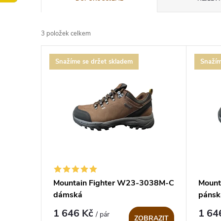
a
3
položek celkem
z
V
Snažíme se držet skladem
Snažím
e
ý
n
p
í
i
p
s
r
p
Mountain Fighter W23-3038M-C
Mount
o
dámská
pánsk
r
d
1 646 Kč
1 64
/ pár
ZOBRAZIT