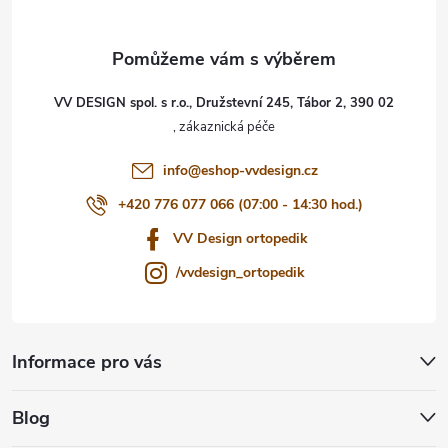
a
t
VV DESIGN spol. s r.o., Družstevní 245, Tábor 2, 390 02
í
info
@
eshop-vvdesign.cz
+420 776 077 066 (07:00 - 14:30 hod.)
VV Design ortopedik
/vvdesign_ortopedik
Informace pro vás
Blog