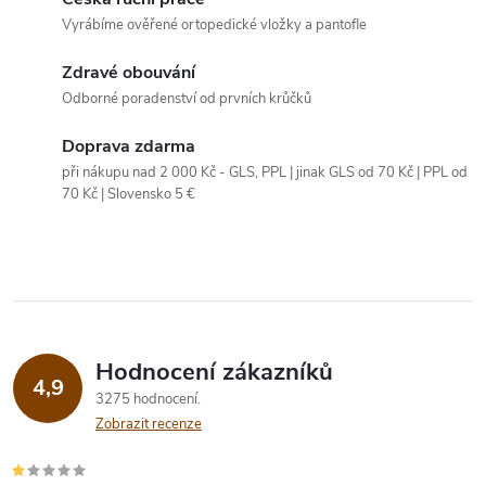
á
Vyrábíme ověřené ortopedické vložky a pantofle
d
Zdravé obouvání
a
Odborné poradenství od prvních krůčků
c
Doprava zdarma
při nákupu nad 2 000 Kč - GLS, PPL | jinak GLS od 70 Kč | PPL od
í
70 Kč | Slovensko 5 €
p
r
v
k
Hodnocení zákazníků
4,9
y
3275 hodnocení
Zobrazit recenze
v