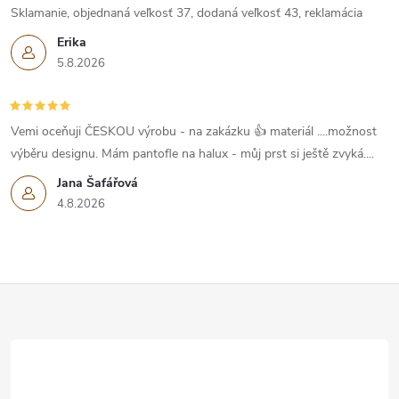
ý
Sklamanie, objednaná veľkosť 37, dodaná veľkosť 43, reklamácia
p
Erika
5.8.2026
i
s
Vemi oceňuji ČESKOU výrobu - na zakázku 👍 materiál ....možnost
u
výběru designu. Mám pantofle na halux - můj prst si ještě zvyká....
Jana Šafářová
4.8.2026
Z
á
p