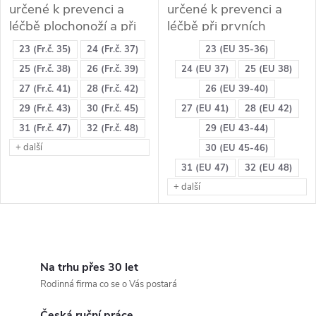
určené k prevenci a
určené k prevenci a
u
u
léčbě plochonoží a při
léčbě při prvních
otlacích, zejména v
příznacích plochonoží.
k
23 (Fr.č. 35)
24 (Fr.č. 37)
23 (EU 35-36)
oblasti krátkých svalů
k
25 (Fr.č. 38)
26 (Fr.č. 39)
24 (EU 37)
25 (EU 38)
VHODNÉ: Pracovní
chodidla (bříšky) a
t
obuv
(i při patních
27 (Fr.č. 41)
28 (Fr.č. 42)
26 (EU 39-40)
prstové části
t
ostruhách),
delší
29 (Fr.č. 43)
30 (Fr.č. 45)
27 (EU 41)
28 (EU 42)
ů
VHODNÉ:
chůze, treková,
31 (Fr.č. 47)
32 (Fr.č. 48)
29 (EU 43-44)
ů
Vycházková obuv,
sportovní obuv,
+ další
30 (EU 45-46)
pracovní obuv
(i při
začátečník s ortopedií.
31 (EU 47)
32 (EU 48)
patních ostruhách),
+ další
delší chůze, treková,
sportovní obuv, otlaky
na chodidlech zejména
O
v prstové části.
v
Na trhu přes 30 let
Rodinná firma co se o Vás postará
l
Česká ruční práce