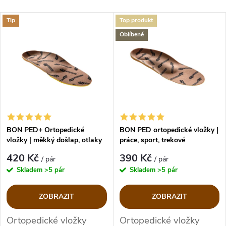
a
Nejlevnější
V
Tip
Top produkt
Nejdražší
z
Oblíbené
ý
Nejprodávanější
e
p
Abecedně
n
i
í
s
p
BON PED+ Ortopedické
BON PED ortopedické vložky |
vložky | měkký došlap, otlaky
práce, sport, trekové
p
r
420 Kč
390 Kč
/ pár
/ pár
r
Skladem
>5 pár
Skladem
>5 pár
o
o
ZOBRAZIT
ZOBRAZIT
d
d
Ortopedické vložky
Ortopedické vložky