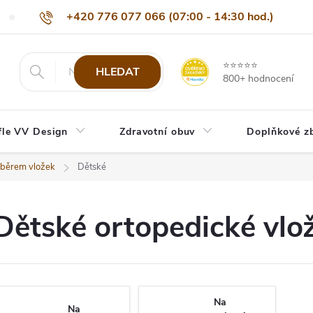
+420 776 077 066 (07:00 - 14:30 hod.)
Nejčastější dotazy
Naši odběratelé
Doprava a platba
Be
info@eshop-vvdesign.cz
⭐⭐⭐⭐⭐
HLEDAT
800+ hodnocení
fle VV Design
Zdravotní obuv
Doplňkové z
ýběrem vložek
Dětské
Dětské ortopedické vlo
Na
Na