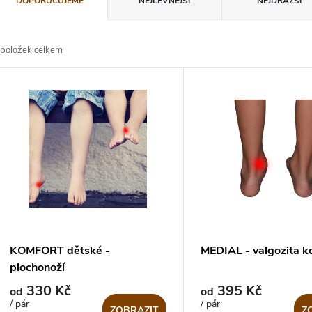
DOPORUČUJEME
NEJLEVNĚJŠÍ
NEJDRAŽŠÍ
a
položek celkem
z
V
e
ý
n
p
p
s
r
p
KOMFORT dětské -
MEDIAL - valgozita k
o
plochonoží
r
330 Kč
395 Kč
od
od
d
/ pár
/ pár
ZOBRAZIT
Z