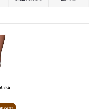
NEJPRODÁVANĚJŠÍ
ABECEDNĚ
otníků
OBRAZIT