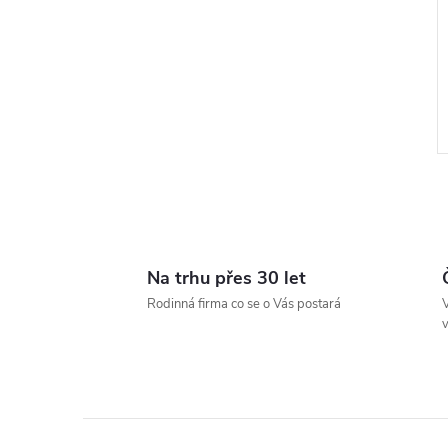
Na trhu přes 30 let
l
Rodinná firma co se o Vás postará
V
v