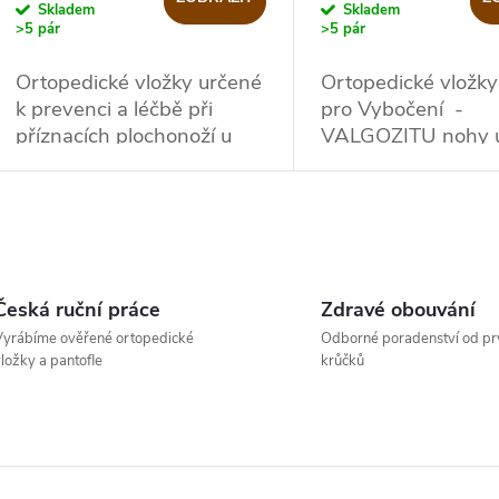
o
Skladem
Skladem
>5 pár
>5 pár
u
d
Ortopedické vložky určené
Ortopedické vložky
k
k prevenci a léčbě při
pro Vybočení -
u
příznacích plochonoží u
VALGOZITU nohy u 
t
dětí.
dospělých
k
ů
t
O
ů
v
Česká ruční práce
Zdravé obouvání
yrábíme ověřené ortopedické
Odborné poradenství od pr
ložky a pantofle
krůčků
á
d
a