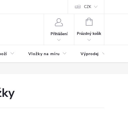
nefit Plus - platba
Obchodní podmínky
Vrácení, výměna nebo rekl
CZK
NÁKUPNÍ
KOŠÍK
Prázdný košík
Přihlášení
boží
Vložky na míru
Výprodej
B2B
žky