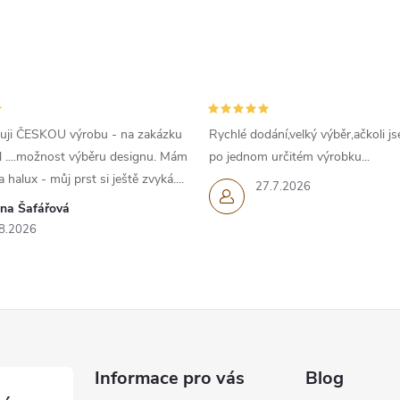
c
p
uji ČESKOU výrobu - na zakázku
Rychlé dodání,velký výběr,ačkoli js
v
l ....možnost výběru designu. Mám
po jednom určitém výrobku...
 halux - můj prst si ještě zvyká....
k
27.7.2026
ana Šafářová
y
8.2026
v
ý
p
Informace pro vás
Blog