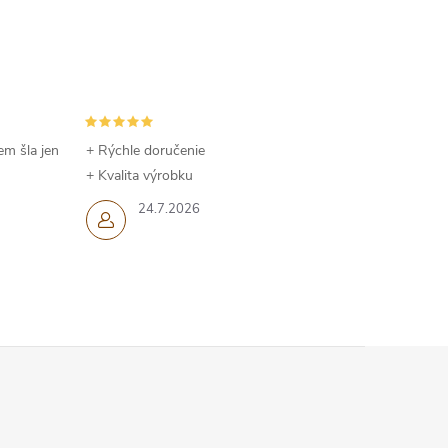
em šla jen
+ Rýchle doručenie
+ Kvalita výrobku
24.7.2026