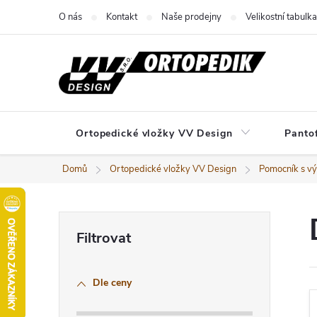
Přejít
O nás
Kontakt
Naše prodejny
Velikostní tabulka
na
obsah
Ortopedické vložky VV Design
Panto
Domů
Ortopedické vložky VV Design
Pomocník s v
P
o
Dle ceny
s