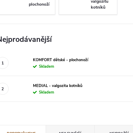
valgozitu
plochonoží
kotníků
Nejprodávanější
KOMFORT dětské - plochonoží
Skladem
MEDIAL - valgozita kotníků
Skladem
Ř