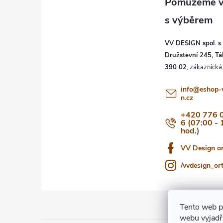
p
a
VV DESIGN spol. s r
t
Družstevní 245, Tá
390 02
í
info
@
eshop-
n.cz
+420 776 
6 (07:00 - 
hod.)
VV Design o
/vvdesign_or
Tento web p
webu vyjadřu