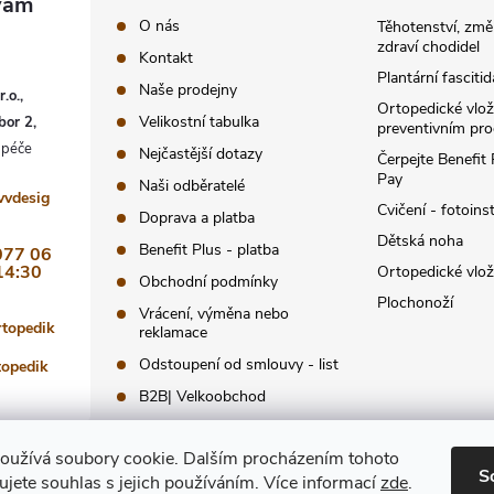
s
O nás
Těhotenství, změ
u
zdraví chodidel
Kontakt
Plantární fascitid
Naše prodejny
.o.,
Ortopedické vlož
Velikostní tabulka
bor 2,
preventivním pr
Nejčastější dotazy
Čerpejte Benefit
Pay
Naši odběratelé
vvdesig
Cvičení - fotoins
Doprava a platba
Dětská noha
Benefit Plus - platba
077 06
14:30
Ortopedické vlo
Obchodní podmínky
Plochonoží
Vrácení, výměna nebo
rtopedik
reklamace
Odstoupení od smlouvy - list
topedik
B2B| Velkoobchod
Zásady ochrany osobních
údajů.
oužívá soubory cookie. Dalším procházením tohoto
S
jete souhlas s jejich používáním. Více informací
zde
.