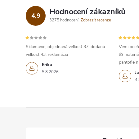
Hodnocení zákazníků
4,9
í
3275 hodnocení
Zobrazit recenze
r
Sklamanie, objednaná veľkosť 37, dodaná
Vemi oceň
veľkosť 43, reklamácia
👍 materiá
pantofle na
Erika
5.8.2026
J
4.
Z
á
i