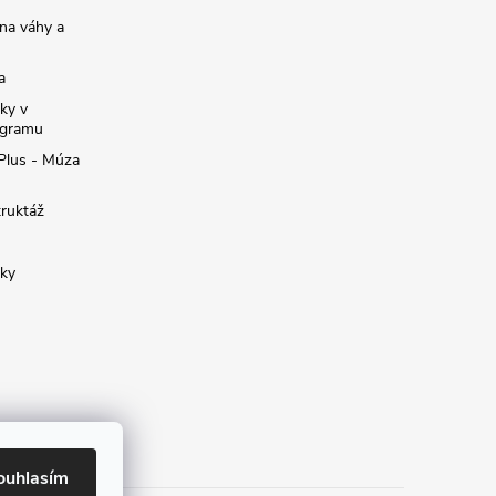
na váhy a
a
ky v
ogramu
 Plus - Múza
truktáž
žky
ouhlasím