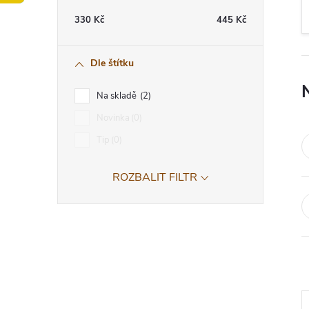
t
330
Kč
445
Kč
r
Dle štítku
a
Na skladě
2
n
Novinka
0
Tip
0
n
ROZBALIT FILTR
í
p
a
n