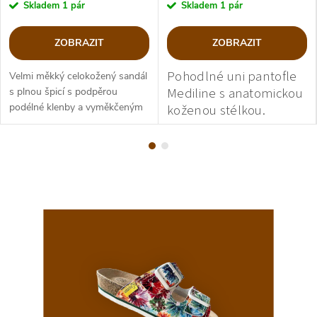
Skladem
1 pár
Skladem
1 pár
ZOBRAZIT
ZOBRAZIT
P
ohodlné uni pantofle
Velmi měkký celokožený sandál
Mediline s anatomickou
s plnou špicí s podpěrou
podélné klenby a vyměkčeným
koženou stélkou.
došlapem. Ručně šitá