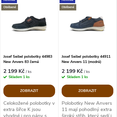
patní ostruhy, městská
Oblíbené
Oblíbené
obuv, měkkost patního
došlapu
Josef Seibel polobotky 44983
Josef Seibel polobotky 44911
New Anvers 83 černá
New Anvers 11 (modrá)
2 199 Kč
2 199 Kč
/ ks
/ ks
Skladem
1 ks
Skladem
1 ks
ZOBRAZIT
ZOBRAZIT
Celokožené polobotky v
Polobotky New Anvers
extra šířce K jsou
11 mají pohodlný extra
vhodné i pro pány s
široký střih, který sedí i