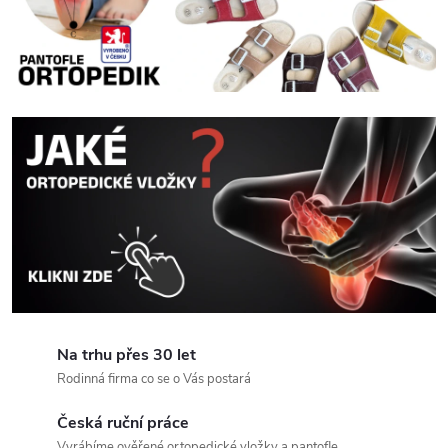
b
k
y
,
V
a
š
e
Na trhu přes 30 let
z
Rodinná firma co se o Vás postará
d
Česká ruční práce
Vyrábíme ověřené ortopedické vložky a pantofle