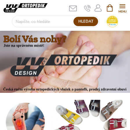
Přejít
NÁKUPNÍ
KOŠÍK
na
obsah
HLEDAT
N
a
š
e
v
ý
r
o