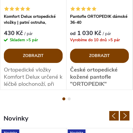
Komfort Delux ortopedické
Pantofle ORTOPEDIK dámské
vložky | patní ostruha,
36-40
plochonoží
430 Kč
1 030 Kč
od
/ pár
/ pár
Skladem
>5 pár
Vyrobíme do 10 dnů
>5 pár
ZOBRAZIT
ZOBRAZIT
Ortopedické vložky
České ortopedické
Komfort Delux
určené k
kožené pantofle
léčbě plochonoží, při
"ORTOPEDIK"
bolestech patní ostruhy.
Jedná se o
terapeutickou
ortopedickou vložku do
Novinky
obuvi.
VHODNÉ: Plochonoží,
Novinka
Novinka