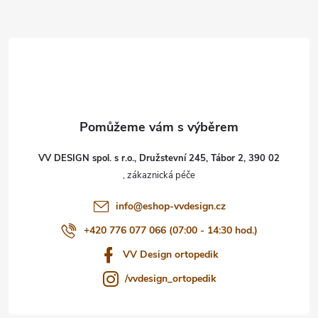
Z
á
p
a
t
VV DESIGN spol. s r.o., Družstevní 245, Tábor 2, 390 02
í
info
@
eshop-vvdesign.cz
+420 776 077 066 (07:00 - 14:30 hod.)
VV Design ortopedik
/vvdesign_ortopedik