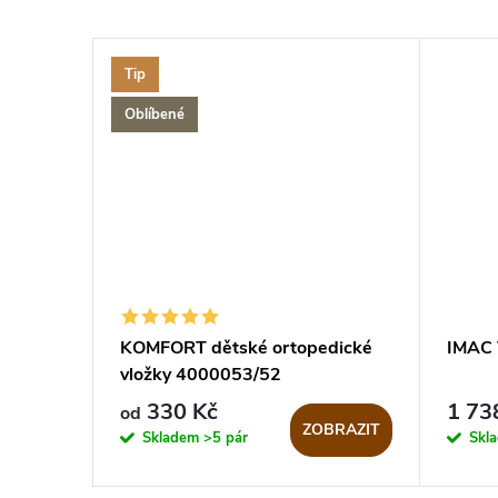
Tip
Oblíbené
KOMFORT dětské ortopedické
IMAC 
vložky 4000053/52
330 Kč
1 73
od
ZOBRAZIT
Skladem
>5 pár
Skl