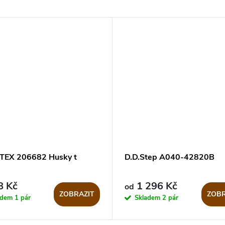
TEX 206682 Husky t
D.D.Step A040-42820B
8 Kč
1 296 Kč
od
ZOBRAZIT
ZOBR
adem
1 pár
Skladem
2 pár