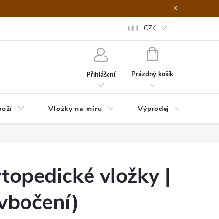
nefit Plus - platba
Obchodní podmínky
Vrácení zboží
CZK
Vrácení
NÁKUPNÍ
KOŠÍK
Prázdný košík
Přihlášení
boží
Vložky na míru
Výprodej
B2B
opedické vložky |
(vbočení)