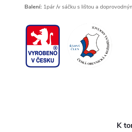
Balení:
1pár /v sáčku s lištou a doprovodný
K to