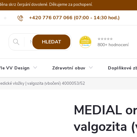
děna skrz čerpání dovolené. Děkujeme za pochopení.
+420 776 077 066 (07:00 - 14:30 hod.)
Nejčastější dotazy
Naši odběratelé
Doprava a platba
Be
info@eshop-vvdesign.cz
⭐⭐⭐⭐⭐
HLEDAT
800+ hodnocení
fle VV Design
Zdravotní obuv
Doplňkové z
dické vložky | valgozita (vbočení) 4000053/52
MEDIAL ort
valgozita 