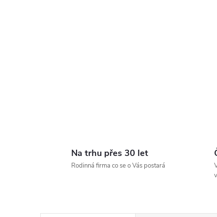
Na trhu přes 30 let
Rodinná firma co se o Vás postará
V
v