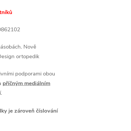
tníků
0862102
 zásobách. Nově
Design ortopedik
tivními podporami obou
 a
příčným mediálním
.
élky je zároveň číslování