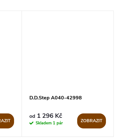
D.D.Step A040-42998
1 296 Kč
od
AZIT
ZOBRAZIT
Skladem
1 pár