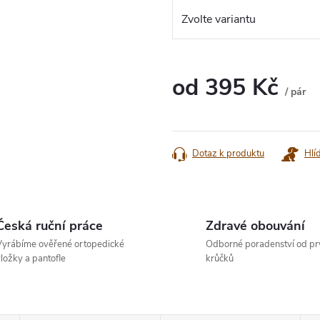
od
395 Kč
/ pár
Měrná
cena:
Dotaz k produktu
Hlí
Česká ruční práce
Zdravé obouvání
yrábíme ověřené ortopedické
Odborné poradenství od pr
ložky a pantofle
krůčků