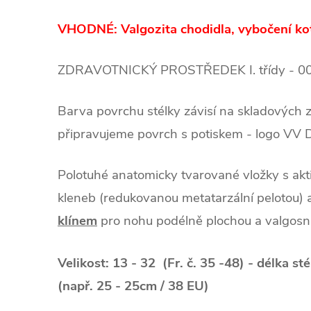
VHODNÉ: Valgozita chodidla, vybočení ko
ZDRAVOTNICKÝ PROSTŘEDEK I. třídy - 0
Barva povrchu stélky závisí na skladových
připravujeme povrch s potiskem - logo VV 
Polotuhé anatomicky tvarované vložky s ak
kleneb (redukovanou metatarzální pelotou)
klínem
pro nohu podélně plochou a valgosní
Velikost: 13 - 32 (Fr. č. 35 -48) - délka st
(např. 25 - 25cm / 38 EU)