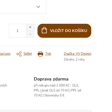
VLOŽIT DO KOŠÍKU
dací pes
Sdílet
Tisk
Značka:
VV Design
Záruka
:
2 roky
Doprava zdarma
vních
při nákupu nad 2 000 Kč - GLS,
PPL | jinak GLS od 70 Kč | PPL od
70 Kč | Slovensko 5 €