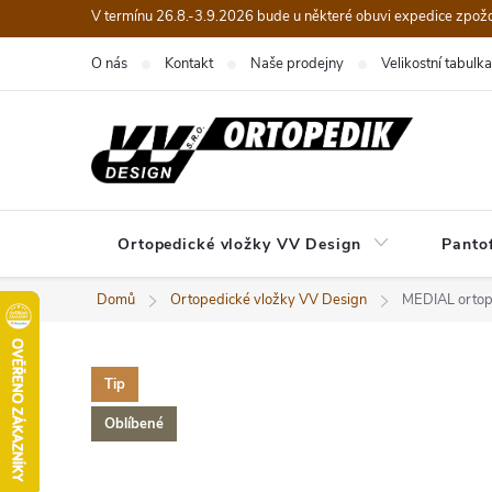
Přejít
V termínu 26.8.-3.9.2026 bude u některé obuvi expedice zpož
na
O nás
Kontakt
Naše prodejny
Velikostní tabulka
obsah
Ortopedické vložky VV Design
Panto
Domů
Ortopedické vložky VV Design
MEDIAL ortope
Tip
Oblíbené