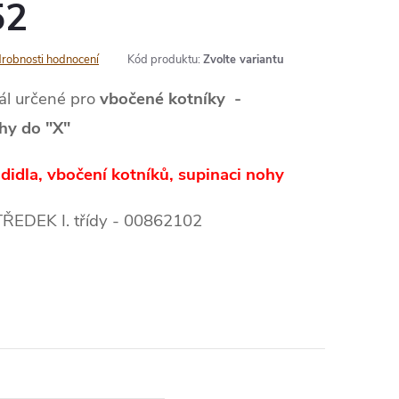
52
robnosti hodnocení
Kód produktu:
Zvolte variantu
ál určené pro
vbočené kotníky -
hy do "X"
idla, vbočení kotníků, supinaci nohy
DEK I. třídy - 00862102