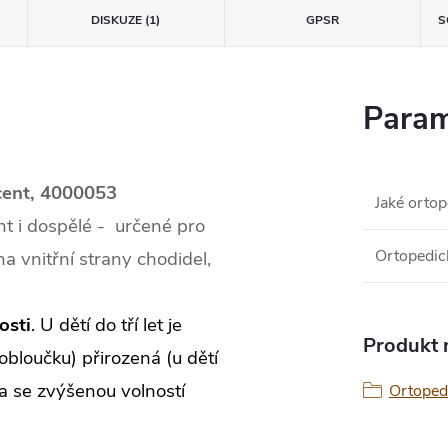
DISKUZE (1)
GPSR
S
Param
cent, 4000053
Jaké ortop
nt i dospělé - určené pro
Ortopedic
a vnitřní strany chodidel,
osti
. U dětí do tří let je
Produkt n
obloučku) přirozená (u dětí
na se zvýšenou volností
Ortoped