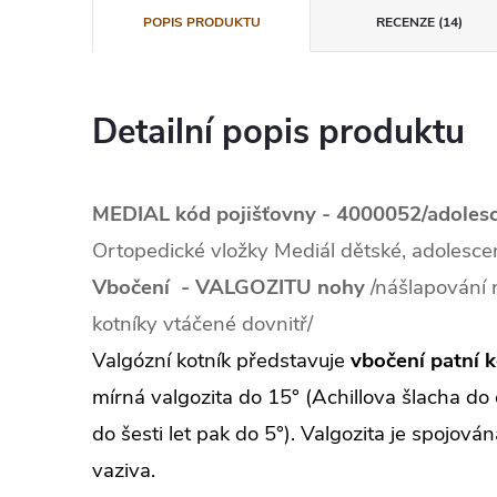
POPIS PRODUKTU
RECENZE (14)
Detailní popis produktu
M
EDIAL kód pojišťovny - 4000052/adoles
Ortopedické vložky Mediál dětské, adolesce
Vb
očení - VALGOZITU nohy
/nášlapování n
kotníky vtáčené dovnitř/
Valgózní kotník představuje
vbočení patní k
mírná valgozita do 15° (Achillova šlacha do 
do šesti let pak do 5°). Valgozita je spojová
vaziva.