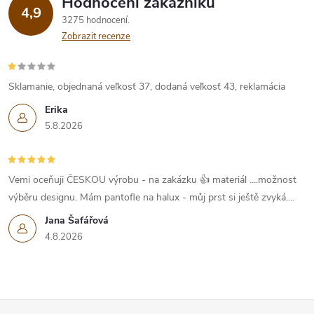
Hodnocení zákazníků
4,9
3275 hodnocení
Zobrazit recenze
Sklamanie, objednaná veľkosť 37, dodaná veľkosť 43, reklamácia
Erika
5.8.2026
Vemi oceňuji ČESKOU výrobu - na zakázku 👍 materiál ....možnost
výběru designu. Mám pantofle na halux - můj prst si ještě zvyká....
Jana Šafářová
4.8.2026