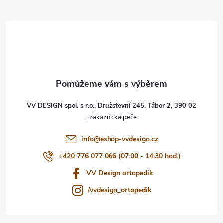
Z
á
p
a
t
VV DESIGN spol. s r.o., Družstevní 245, Tábor 2, 390 02
í
info
@
eshop-vvdesign.cz
+420 776 077 066 (07:00 - 14:30 hod.)
VV Design ortopedik
/vvdesign_ortopedik