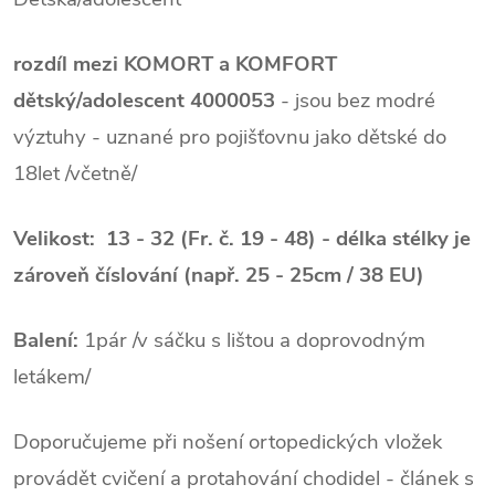
rozdíl mezi KOMORT a KOMFORT
dětský/adolescent 4000053
- jsou bez modré
výztuhy - uznané pro pojišťovnu jako dětské do
18let /včetně/
Velikost: 13 - 32 (Fr. č. 19 - 48) - délka stélky je
zároveň číslování (např. 25 - 25cm / 38 EU)
Balení:
1pár /v sáčku s lištou a doprovodným
letákem/
Doporučujeme při nošení ortopedických vložek
provádět cvičení a protahování chodidel - článek s