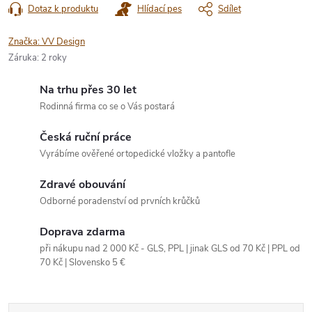
Dotaz k produktu
Hlídací pes
Sdílet
Značka:
VV Design
Záruka
:
2 roky
Na trhu přes 30 let
Rodinná firma co se o Vás postará
Česká ruční práce
Vyrábíme ověřené ortopedické vložky a pantofle
Zdravé obouvání
Odborné poradenství od prvních krůčků
Doprava zdarma
při nákupu nad 2 000 Kč - GLS, PPL | jinak GLS od 70 Kč | PPL od
70 Kč | Slovensko 5 €