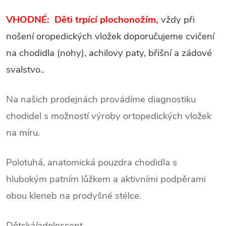
VHODNÉ: Děti trpící plochonožím,
vždy při
nošení oropedických vložek doporučujeme cvičení
na chodidla (nohy), achilovy paty, břišní a zádové
svalstvo..
Na našich prodejnách provádíme diagnostiku
chodidel s možností výroby ortopedických vložek
na míru.
Polotuhá
, anatomická pouzdra chodidla s
hlubokým patním lůžkem a aktivními podpěrami
obou kleneb na prodyšné stélce.
Dětská/adolescent