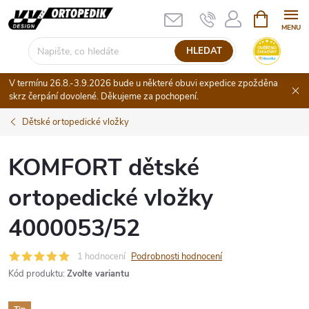
Přejít
NÁKUPNÍ
KOŠÍK
na
obsah
HLEDAT
V termínu 26.8.-3.9.2026 bude u některé obuvi expedice zpožděna
skrz čerpání dovolené. Děkujeme za pochopení.
Dětské ortopedické vložky
KOMFORT dětské
ortopedické vložky
4000053/52
1 hodnocení
Podrobnosti hodnocení
Kód produktu:
Zvolte variantu