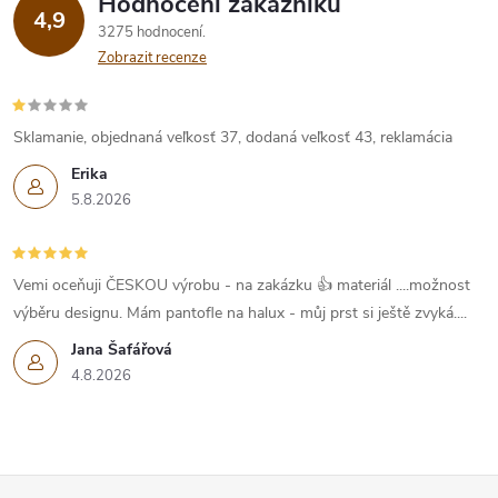
Hodnocení zákazníků
4,9
3275 hodnocení
Zobrazit recenze
Sklamanie, objednaná veľkosť 37, dodaná veľkosť 43, reklamácia
Erika
5.8.2026
Vemi oceňuji ČESKOU výrobu - na zakázku 👍 materiál ....možnost
výběru designu. Mám pantofle na halux - můj prst si ještě zvyká....
Jana Šafářová
4.8.2026