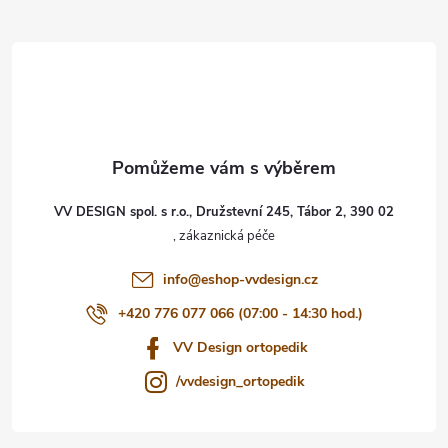
Z
á
p
a
t
VV DESIGN spol. s r.o., Družstevní 245, Tábor 2, 390 02
í
info
@
eshop-vvdesign.cz
+420 776 077 066 (07:00 - 14:30 hod.)
VV Design ortopedik
/vvdesign_ortopedik