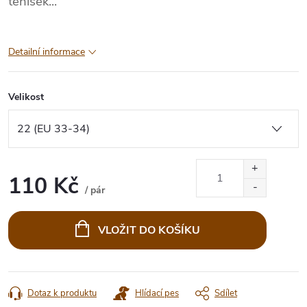
tenisek...
Detailní informace
Velikost
110 Kč
/ pár
Měrná
cena:
VLOŽIT DO KOŠÍKU
Dotaz k produktu
Hlídací pes
Sdílet