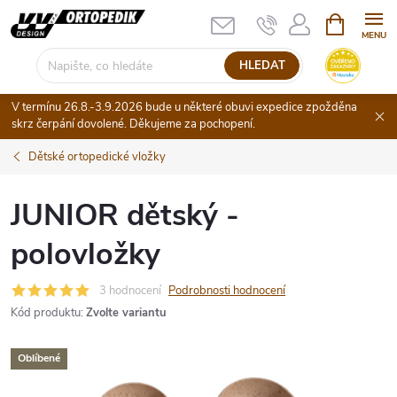
Přejít
NÁKUPNÍ
KOŠÍK
na
obsah
HLEDAT
V termínu 26.8.-3.9.2026 bude u některé obuvi expedice zpožděna
skrz čerpání dovolené. Děkujeme za pochopení.
Dětské ortopedické vložky
JUNIOR dětský -
polovložky
3 hodnocení
Podrobnosti hodnocení
Kód produktu:
Zvolte variantu
Oblíbené