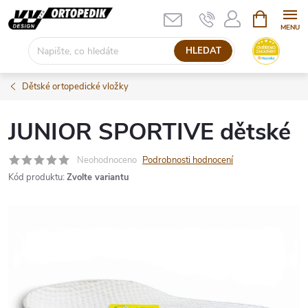
Přejít
NÁKUPNÍ
KOŠÍK
na
obsah
HLEDAT
Dětské ortopedické vložky
JUNIOR SPORTIVE dětské
Neohodnoceno
Podrobnosti hodnocení
Kód produktu:
Zvolte variantu