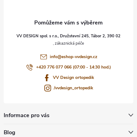
p
a
t
VV DESIGN spol. s r.o., Družstevní 245, Tábor 2, 390 02
í
info
@
eshop-vvdesign.cz
+420 776 077 066 (07:00 - 14:30 hod.)
VV Design ortopedik
/vvdesign_ortopedik
Informace pro vás
Blog