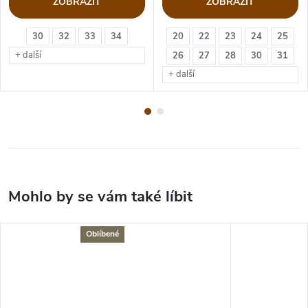
ZOBRAZIT
ZOBRAZIT
30
32
33
34
20
22
23
24
25
+ další
26
27
28
30
31
+ další
Oblíbené