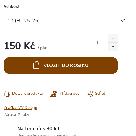
Velikost
150 Kč
/ pár
Měrná
cena:
VLOŽIT DO KOŠÍKU
Dotaz k produktu
Hlídací pes
Sdílet
Značka:
VV Design
Záruka
:
2 roky
Na trhu přes 30 let