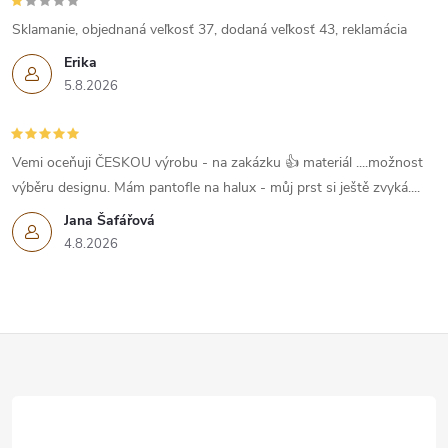
Sklamanie, objednaná veľkosť 37, dodaná veľkosť 43, reklamácia
Erika
5.8.2026
Vemi oceňuji ČESKOU výrobu - na zakázku 👍 materiál ....možnost
výběru designu. Mám pantofle na halux - můj prst si ještě zvyká....
Jana Šafářová
4.8.2026
Z
á