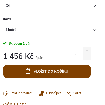
Barva
Skladem
1 pár
1 456 Kč
/ pár
Měrná
cena:
VLOŽIT DO KOŠÍKU
Dotaz k produktu
Hlídací pes
Sdílet
Značka:
D.D.Step