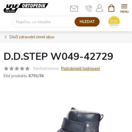
Přejít
NÁKUPNÍ
KOŠÍK
na
obsah
HLEDAT
Dívčí zdravotní zimní obuv
D.D.STEP W049-42729
Neohodnoceno
Podrobnosti hodnocení
Kód produktu:
6791/36