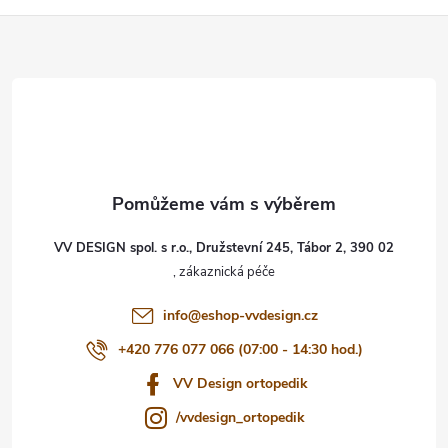
Z
á
p
a
t
VV DESIGN spol. s r.o., Družstevní 245, Tábor 2, 390 02
í
info
@
eshop-vvdesign.cz
+420 776 077 066 (07:00 - 14:30 hod.)
VV Design ortopedik
/vvdesign_ortopedik