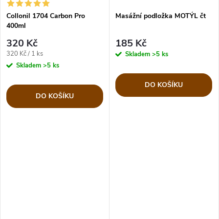
Collonil 1704 Carbon Pro
Masážní podložka MOTÝL čt
400ml
320 Kč
185 Kč
Měrná
320 Kč / 1 ks
Skladem
>5 ks
cena:
Skladem
>5 ks
DO KOŠÍKU
DO KOŠÍKU