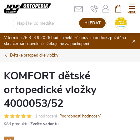
Přejít
NÁKUPNÍ
KOŠÍK
na
obsah
HLEDAT
V termínu 26.8.-3.9.2026 bude u některé obuvi expedice zpožděna
skrz čerpání dovolené. Děkujeme za pochopení.
Dětské ortopedické vložky
KOMFORT dětské
ortopedické vložky
4000053/52
1 hodnocení
Podrobnosti hodnocení
Kód produktu:
Zvolte variantu