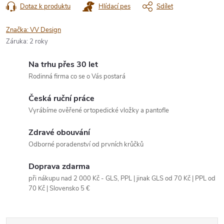
Dotaz k produktu
Hlídací pes
Sdílet
Značka:
VV Design
Záruka
:
2 roky
Na trhu přes 30 let
Rodinná firma co se o Vás postará
Česká ruční práce
Vyrábíme ověřené ortopedické vložky a pantofle
Zdravé obouvání
Odborné poradenství od prvních krůčků
Doprava zdarma
při nákupu nad 2 000 Kč - GLS, PPL | jinak GLS od 70 Kč | PPL od
70 Kč | Slovensko 5 €