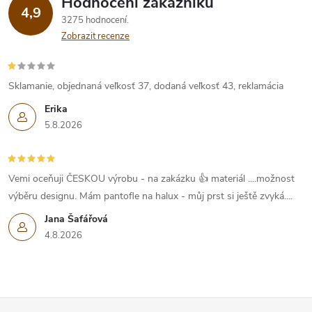
Hodnocení zákazníků
4,9
3275 hodnocení
Zobrazit recenze
Sklamanie, objednaná veľkosť 37, dodaná veľkosť 43, reklamácia
Erika
5.8.2026
Vemi oceňuji ČESKOU výrobu - na zakázku 👍 materiál ....možnost
výběru designu. Mám pantofle na halux - můj prst si ještě zvyká....
Jana Šafářová
4.8.2026