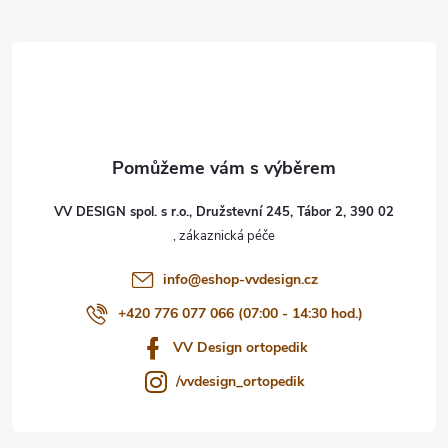
Z
á
p
a
t
VV DESIGN spol. s r.o., Družstevní 245, Tábor 2, 390 02
í
info
@
eshop-vvdesign.cz
+420 776 077 066 (07:00 - 14:30 hod.)
VV Design ortopedik
/vvdesign_ortopedik