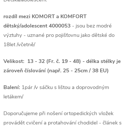
rozdíl mezi KOMORT a KOMFORT
dětský/adolescent 4000053
- jsou bez modré
výztuhy - uznané pro pojišťovnu jako dětské do
18let /včetně/
Velikost: 13 - 32 (Fr. č. 19 - 48) - délka stélky je
zároveň číslování (např. 25 - 25cm / 38 EU)
Balení:
1pár /v sáčku s lištou a doprovodným
letákem/
Doporučujeme při nošení ortopedických vložek
provádět cvičení a protahování chodidel - článek s