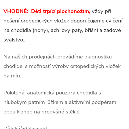
VHODNÉ: Děti trpící plochonožím,
vždy při
nošení oropedických vložek doporučujeme cvičení
na chodidla (nohy), achilovy paty, břišní a zádové
svalstvo..
Na našich prodejnách provádíme diagnostiku
chodidel s možností výroby ortopedických vložek
na míru.
Polotuhá
, anatomická pouzdra chodidla s
hlubokým patním lůžkem a aktivními podpěrami
obou kleneb na prodyšné stélce.
Dětská/adolescent