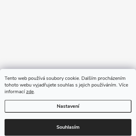
Tento web používá soubory cookie. Dalším procházením
tohoto webu vyjadřujete souhlas s jejich používáním. Více
informací
zde
.
Nastavení
Copyright 2026
VV DESIGN
. Všechna práva vyhrazena.
Upravit
nastavení cookies
Souhlasím
Vytvořil Shoptet