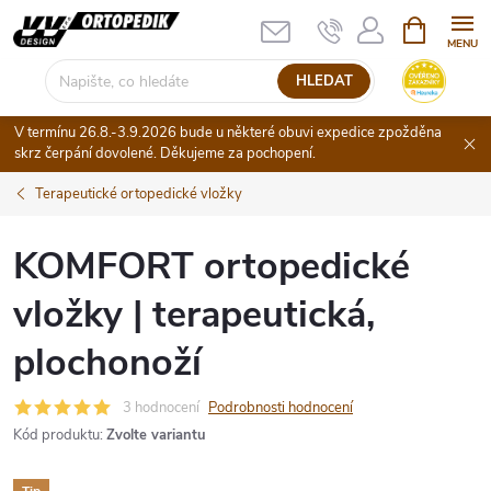
Přejít
NÁKUPNÍ
KOŠÍK
na
obsah
HLEDAT
V termínu 26.8.-3.9.2026 bude u některé obuvi expedice zpožděna
skrz čerpání dovolené. Děkujeme za pochopení.
Terapeutické ortopedické vložky
KOMFORT ortopedické
vložky | terapeutická,
plochonoží
3 hodnocení
Podrobnosti hodnocení
Kód produktu:
Zvolte variantu