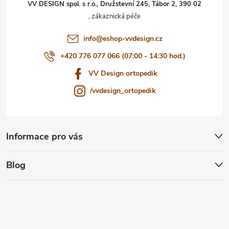
VV DESIGN spol. s r.o., Družstevní 245, Tábor 2, 390 02
í
info
@
eshop-vvdesign.cz
+420 776 077 066 (07:00 - 14:30 hod.)
VV Design ortopedik
/vvdesign_ortopedik
Informace pro vás
Blog