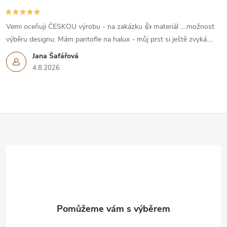
Vemi oceňuji ČESKOU výrobu - na zakázku 👍 materiál ....možnost
výběru designu. Mám pantofle na halux - můj prst si ještě zvyká....
Jana Šafářová
4.8.2026
Z
á
p
a
t