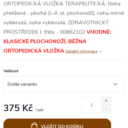
ORTOPEDICKÁ VLOŽKA TERAPEUTICKÁ. Noha
přetížená - plochá (I.–II. st. plochonoží), noha mírně
vyklenutá, noha vyklenutá. ZDRAVOTNICKÝ
PROSTŘEDEK I. třídy - 00862102
VHODNÉ:
KLASICKÉ PLOCHONOŽÍ, BĚŽNÁ
ORTOPEDICKÁ VLOŽKA
Detailní informace
Velikost
375 Kč
/ pár
Měrná
cena:
VLOŽIT DO KOŠÍKU