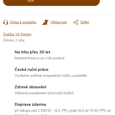
Dotaz k produktu
Hlídací pes
Sdílet
Značka:
VV Design
Záruka
:
2 roky
Na trhu přes 30 let
Rodinná firma co se o Vás postará
Česká ruční práce
Vyrábíme ověřené ortopedické vložky a pantofle
Zdravé obouvání
Odborné poradenství od prvních krůčků
Doprava zdarma
při nákupu nad 2 000 Kč - GLS, PPL | jinak GLS od 70 Kč | PPL od