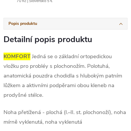
70 Kč | Slovensko 5 €
Popis produktu
Detailní popis produktu
KOMFORT
Jedná se o základní ortopedickou
vložku pro probléy s plochonožím.
Polotuhá
,
anatomická pouzdra chodidla s hlubokým patním
lůžkem a aktivními podpěrami obou kleneb na
prodyšné stélce.
Noha přetížená - plochá (I.–II. st. plochonoží), noha
mírně vyklenutá, noha vyklenutá