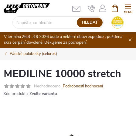
Přejít
NÁKUPNÍ
KOŠÍK
na
obsah
HLEDAT
V termínu 26.8.-3.9.2026 bude u některé obuvi expedice zpožděna
skrz čerpání dovolené. Děkujeme za pochopení.
Pánské polobotky (celorok)
MEDILINE 10000 stretch
Neohodnoceno
Podrobnosti hodnocení
Kód produktu:
Zvolte variantu