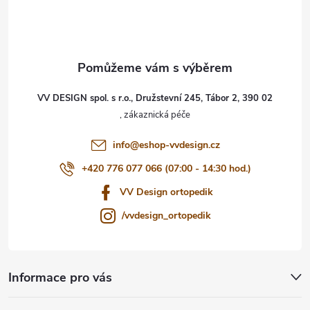
p
a
t
VV DESIGN spol. s r.o., Družstevní 245, Tábor 2, 390 02
í
info
@
eshop-vvdesign.cz
+420 776 077 066 (07:00 - 14:30 hod.)
VV Design ortopedik
/vvdesign_ortopedik
Informace pro vás