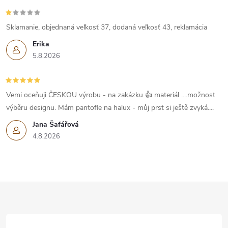
Sklamanie, objednaná veľkosť 37, dodaná veľkosť 43, reklamácia
Erika
5.8.2026
Vemi oceňuji ČESKOU výrobu - na zakázku 👍 materiál ....možnost
výběru designu. Mám pantofle na halux - můj prst si ještě zvyká....
Jana Šafářová
4.8.2026
Z
á