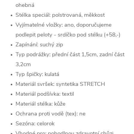
ohebná
Stélka speciál: polstrovaná, měkkost
Vyjímatelné vložky: ano, doporučujeme
podlepit peloty - srdíčko pod stélku (+58,-)
Zapínání: suchý zip
Typ podrážky: přední část 1,5cm, zadní část
3,2cm
Typ špičky: k
ulatá
Materiál svršek: syntetika STRETCH
Materiál podšívka: textil
Materiál stélka: kůže
Ochrana proti vodě (tex): ne
Sezóna: celorok
Vhodné pro: pohodlnou zdravotní chůzi