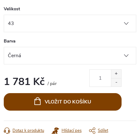
Velikost
Barva
1 781 Kč
/ pár
Měrná
cena:
VLOŽIT DO KOŠÍKU
Dotaz k produktu
Hlídací pes
Sdílet