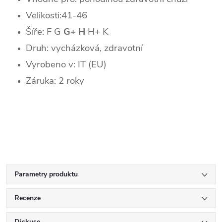
Velikosti:41-46
Šíře: F G
G+
H
H+ K
Druh: vycházková, zdravotní
Vyrobeno v: IT (EU)
Záruka: 2 roky
Parametry produktu
Recenze
Diskuse