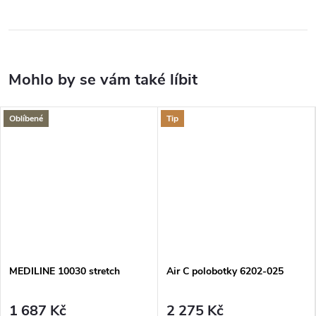
Oblíbené
Tip
MEDILINE 10030 stretch
Air C polobotky 6202-025
1 687 Kč
2 275 Kč