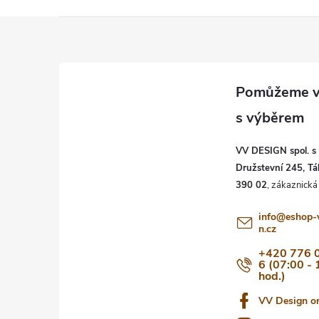
Z
á
p
a
VV DESIGN spol. s r
t
Družstevní 245, Tá
390 02
í
info
@
eshop-
n.cz
+420 776 
6 (07:00 - 
hod.)
VV Design o