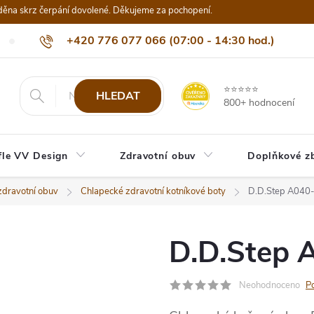
děna skrz čerpání dovolené. Děkujeme za pochopení.
+420 776 077 066 (07:00 - 14:30 hod.)
Nejčastější dotazy
Naši odběratelé
Doprava a platba
Be
info@eshop-vvdesign.cz
⭐⭐⭐⭐⭐
HLEDAT
800+ hodnocení
fle VV Design
Zdravotní obuv
Doplňkové z
zdravotní obuv
Chlapecké zdravotní kotníkové boty
D.D.Step A040
D.D.Step 
Neohodnoceno
P