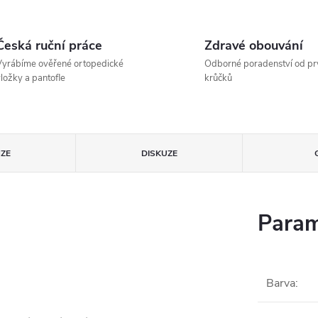
Česká ruční práce
Zdravé obouvání
yrábíme ověřené ortopedické
Odborné poradenství od pr
ložky a pantofle
krůčků
ZE
DISKUZE
Param
Barva
: