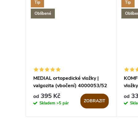
Tip
Tip
Oblíbené
Oblíbe
MEDIAL ortopedické vložky |
KOMFO
valgozita (vbočení) 4000053/52
vložk
395 Kč
33
od
od
ZOBRAZIT
Skladem
>5 pár
Skl