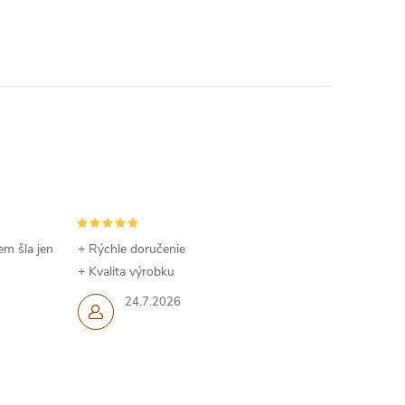
em šla jen
+ Rýchle doručenie
+ Kvalita výrobku
24.7.2026