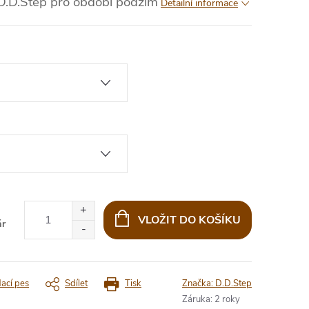
D.D.Step pro období podzim
Detailní informace
VLOŽIT DO KOŠÍKU
ár
dací pes
Sdílet
Tisk
Značka:
D.D.Step
Záruka
:
2 roky