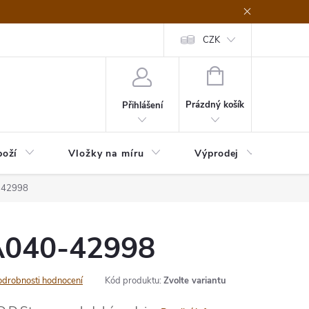
nefit Plus - platba
Obchodní podmínky
Vrácení, výměna nebo rekl
CZK
NÁKUPNÍ
KOŠÍK
Prázdný košík
Přihlášení
boží
Vložky na míru
Výprodej
B2B
-42998
A040-42998
odrobnosti hodnocení
Kód produktu:
Zvolte variantu