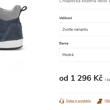
Chlapecká kožená obuv 
Velikost
Barva
od
1 296 Kč
/ p
Měrná
cena:
Dotaz k produktu
Hlí