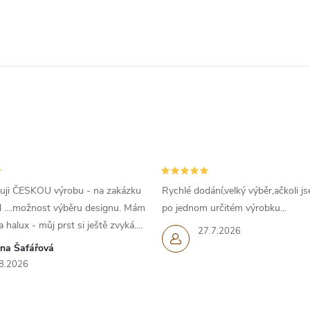
uji ČESKOU výrobu - na zakázku
Rychlé dodání,velký výběr,ačkoli js
l ....možnost výběru designu. Mám
po jednom určitém výrobku...
 halux - můj prst si ještě zvyká....
27.7.2026
ana Šafářová
8.2026