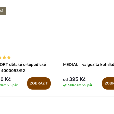
né
RT dětské ortopedické
MEDIAL - valgozita kotník
y 4000053/52
0 Kč
395 Kč
od
ZOBRAZIT
ZOBR
adem
>5 pár
Skladem
>5 pár