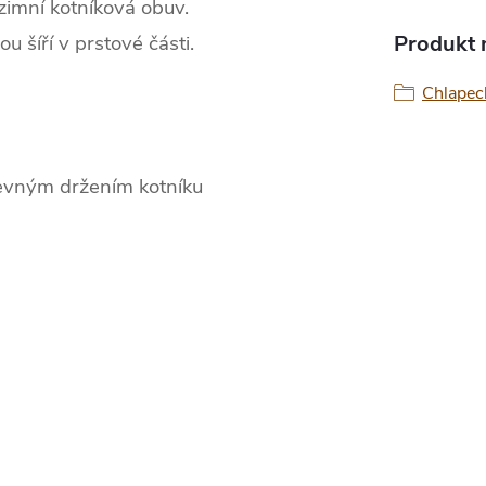
zimní kotníková obuv.
u šíří v prstové části.
Produkt n
Chlapeck
 pevným držením kotníku