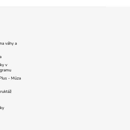
na váhy a
a
ky v
ogramu
 Plus - Múza
truktáž
žky