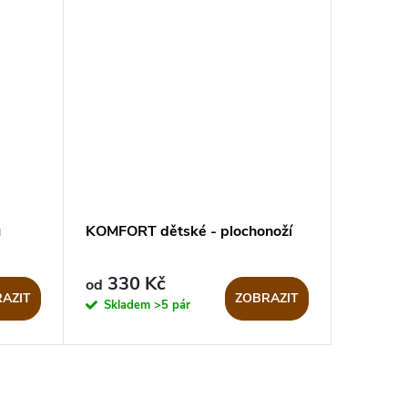
ů
KOMFORT dětské - plochonoží
330 Kč
od
AZIT
ZOBRAZIT
Skladem
>5 pár