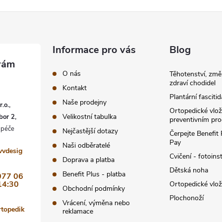
Informace pro vás
Blog
O nás
Těhotenství, změ
zdraví chodidel
Kontakt
Plantární fascitid
Naše prodejny
.o.,
Ortopedické vlož
Velikostní tabulka
bor 2,
preventivním pr
Nejčastější dotazy
Čerpejte Benefit
Pay
Naši odběratelé
vvdesig
Cvičení - fotoins
Doprava a platba
Dětská noha
Benefit Plus - platba
077 06
14:30
Ortopedické vlo
Obchodní podmínky
Plochonoží
Vrácení, výměna nebo
rtopedik
reklamace