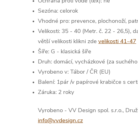
Ochrana proti vodě (tex): ne
Sezóna: celorok
Vhodné pro: prevence, plochonoží, patn
Velikosti: 35 - 40 (Metr. č. 22 - 26,5), d
větší velikosti klikni zde
velikosti 41-47
Šíře: G - klasická šíře
Druh: domácí, vycházkové (za suchého
Vyrobeno v: Tábor / ČR (EU)
Balení: 1pár /v papírové krabičce s cer
Záruka: 2 roky
Vyrobeno - VV Design spol. s.r.o., Dru
info@vvdesign.cz