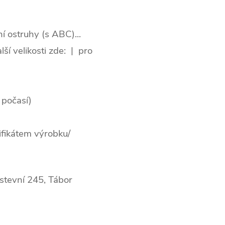
í ostruhy (s ABC)...
alší velikosti zde: | pro
 počasí)
tifikátem výrobku/
žstevní 245, Tábor