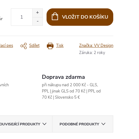
VLOŽIT DO KOŠÍKU
ár
dací pes
Sdílet
Tisk
Značka:
VV Design
Záruka
:
2 roky
Doprava zdarma
vních
při nákupu nad 2 000 Kč - GLS,
PPL | jinak GLS od 70 Kč | PPL od
70 Kč | Slovensko 5 €
OUVISEJÍCÍ PRODUKTY
PODOBNÉ PRODUKTY