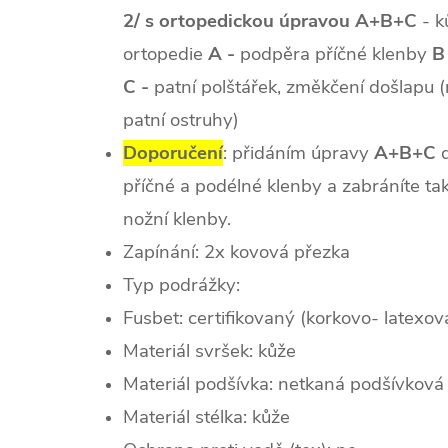
2/ s ortopedickou úpravou A+B+C
- k
ortopedie
A -
podpěra příčné klenby
B
C -
patní polštářek, změkčení došlapu 
patní ostruhy)
Doporučení
: přidáním úpravy
A+B+C
d
příčné a podélné klenby a zabráníte ta
nožní klenby.
Zapínání: 2x kovová přezka
Typ podrážky:
Fusbet: certifikovaný (korkovo- latexov
Materiál svršek: kůže
Materiál podšívka: netkaná podšívková 
Materiál stélka: kůže