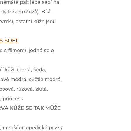
j nemáte pak lépe sedí na
tedy bez prořezů).
Bílá,
rdší, ostatní kůže jsou
US SOFT
 s filmem), jedná se o
 kůži: černá, šedá,
mavě modrá, světle modrá,
osová, růžová, žlutá,
r, princess
RVA KŮŽE SE TAK MŮŽE
, menší ortopedické prvky