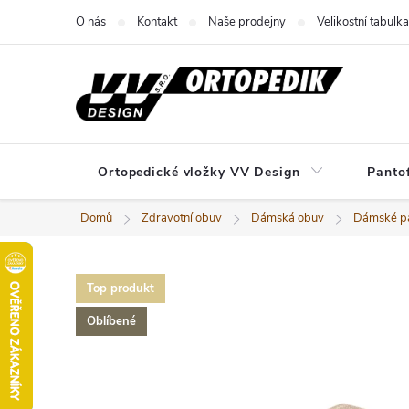
Přejít
O nás
Kontakt
Naše prodejny
Velikostní tabulka
na
obsah
Ortopedické vložky VV Design
Panto
Domů
Zdravotní obuv
Dámská obuv
Dámské pa
Top produkt
Oblíbené