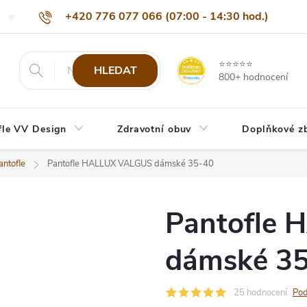
+420 776 077 066 (07:00 - 14:30 hod.)
Nejčastější dotazy
Naši odběratelé
Doprava a platba
Be
info@eshop-vvdesign.cz
⭐⭐⭐⭐⭐
HLEDAT
800+ hodnocení
fle VV Design
Zdravotní obuv
Doplňkové z
ntofle
Pantofle HALLUX VALGUS dámské 35-40
Pantofle
dámské 3
25 hodnocení
Pod