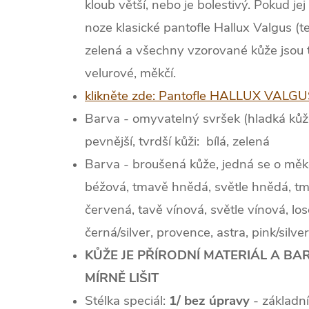
kloub větší, nebo je bolestivý. Pokud je
noze klasické pantofle Hallux Valgus (
zelená a všechny vzorované kůže jsou tv
velurové, měkčí.
klikněte zde: Pantofle HALLUX VALG
Barva - omyvatelný svršek (hladká kůže
pevnější, tvrdší kůži: bílá, zelená
Barva - broušená kůže, jedná se o měkčí
béžová, tmavě hnědá, světle hnědá, t
červená, tavě vínová, světle vínová, los
černá/silver, provence, astra, pink/silve
KŮŽE JE PŘÍRODNÍ MATERIÁL A BA
MÍRNĚ LIŠIT
Stélka speciál:
1/ bez úpravy
- základní