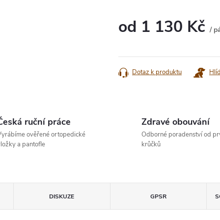
od
1 130 Kč
/ p
Měrná
cena:
Dotaz k produktu
Hlí
Česká ruční práce
Zdravé obouvání
yrábíme ověřené ortopedické
Odborné poradenství od pr
ložky a pantofle
krůčků
DISKUZE
GPSR
S