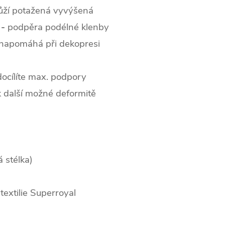
ůží potažená vyvýšená
 -
podpěra podélné klenby
(napomáhá při dekopresi
ocílíte max. podpory
k další možné deformitě
á stélka)
textilie Superroyal