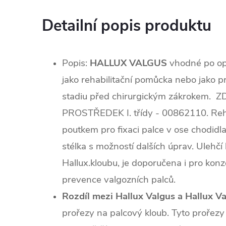
Detailní popis produktu
Popis:
HALLUX VALGUS
vhodné po op
jako rehabilitační pomůcka nebo jako p
stadiu před chirurgickým zákrokem.
Z
PROSTŘEDEK I. třídy - 00862110.
Reh
poutkem pro fixaci palce v ose chodid
stélka s možností dalších úprav. Ulehčí
Hallux.kloubu, je doporučena i pro konz
prevence valgozních palců.
Rozdíl mezi Hallux Valgus a Hallux Va
prořezy na palcový kloub. Tyto prořezy j