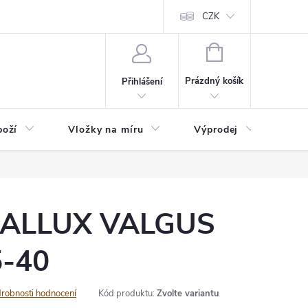
nefit Plus - platba
Obchodní podmínky
Vrácení, výměna nebo rekl
CZK
NÁKUPNÍ
KOŠÍK
Prázdný košík
Přihlášení
boží
Vložky na míru
Výprodej
B2B
 HALLUX VALGUS
5-40
robnosti hodnocení
Kód produktu:
Zvolte variantu