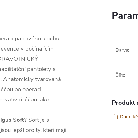
Param
eraci palcového kloubu
revence v počínajícím
Barva
:
DRAVOTNICKÝ
abilitatční pantolety s
Šíře
:
la. Anatomicky tvarovaná
 léčbu po operaci
ervativní léčbu jako
Produkt n
Dámské 
lgus Soft?
Soft je s
sou lepší pro ty, kteří mají