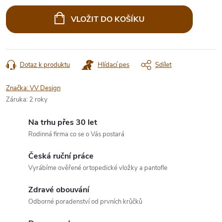
Měrná
cena:
VLOŽIT DO KOŠÍKU
Dotaz k produktu
Hlídací pes
Sdílet
Značka:
VV Design
Záruka
:
2 roky
Na trhu přes 30 let
Rodinná firma co se o Vás postará
Česká ruční práce
Vyrábíme ověřené ortopedické vložky a pantofle
Zdravé obouvání
Odborné poradenství od prvních krůčků