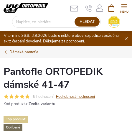
Přejít
NÁKUPNÍ
KOŠÍK
na
obsah
HLEDAT
V termínu 26.8.-3.9.2026 bude u některé obuvi expedice zpožděna
skrz čerpání dovolené. Děkujeme za pochopení.
Dámské pantofle
Pantofle ORTOPEDIK
dámské 41-47
8 hodnocení
Podrobnosti hodnocení
Kód produktu:
Zvolte variantu
Top produkt
Oblíbené