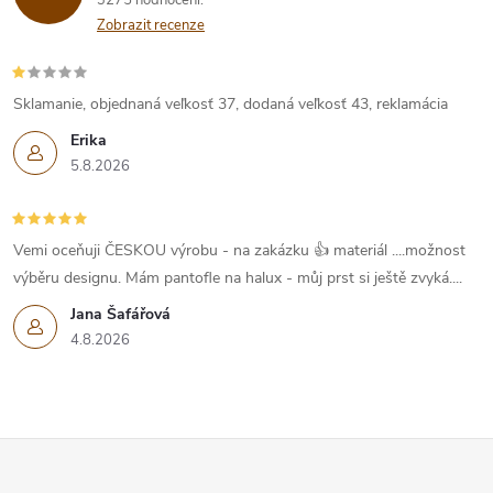
3275 hodnocení
Zobrazit recenze
Sklamanie, objednaná veľkosť 37, dodaná veľkosť 43, reklamácia
Erika
5.8.2026
Vemi oceňuji ČESKOU výrobu - na zakázku 👍 materiál ....možnost
výběru designu. Mám pantofle na halux - můj prst si ještě zvyká....
Jana Šafářová
4.8.2026
Z