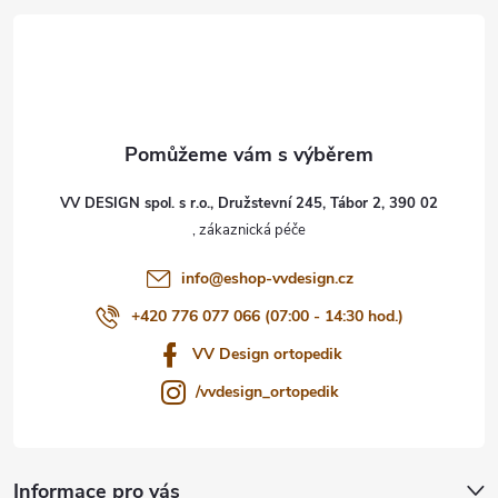
á
p
a
t
VV DESIGN spol. s r.o., Družstevní 245, Tábor 2, 390 02
í
info
@
eshop-vvdesign.cz
+420 776 077 066 (07:00 - 14:30 hod.)
VV Design ortopedik
/vvdesign_ortopedik
Informace pro vás