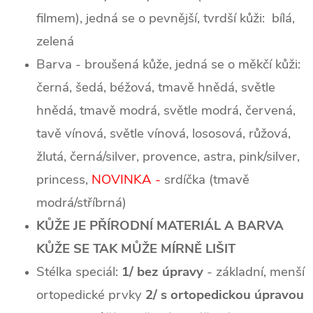
filmem), jedná se o pevnější, tvrdší kůži: bílá,
zelená
Barva - broušená kůže, jedná se o měkčí kůži:
černá, šedá, béžová, tmavě hnědá, světle
hnědá, tmavě modrá, světle modrá, červená,
tavě vínová, světle vínová, lososová, růžová,
žlutá, černá/silver, provence, astra, pink/silver,
princess,
NOVINKA -
srdíčka (tmavě
modrá/stříbrná)
KŮŽE JE PŘÍRODNÍ MATERIÁL A BARVA
KŮŽE SE TAK MŮŽE MÍRNĚ LIŠIT
Stélka speciál:
1/ bez úpravy
- základní, menší
ortopedické prvky
2/ s ortopedickou úpravou