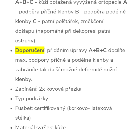
A+B+C
- kůží potažená vyvýšená ortopedie
A
-
podpěra příčné klenby
B -
podpěra podélné
klenby
C -
patní polštářek, změkčení
došlapu (napomáhá při dekopresi patní
ostruhy)
Doporučení
: přidáním úpravy
A+B+C
docílíte
max. podpory příčné a podélné klenby a
zabráníte tak další možné deformitě nožní
klenby.
Zapínání: 2x kovová přezka
Typ podrážky:
Fusbet: certifikovaný (korkovo- latexová
stélka)
Materiál svršek: kůže