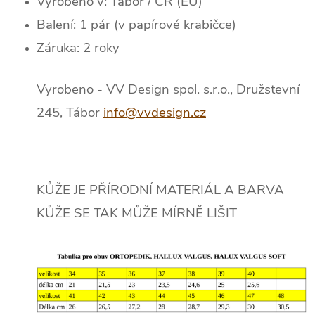
Vyrobeno v: Tábor / ČR (EU)
Balení: 1 pár (v papírové krabičce)
Záruka: 2 roky
Vyrobeno - VV Design spol. s.r.o., Družstevní
245, Tábor
info@vvdesign.cz
KŮŽE JE PŘÍRODNÍ MATERIÁL A BARVA
KŮŽE SE TAK MŮŽE MÍRNĚ LIŠIT