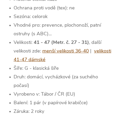
Ochrana proti vodě (tex): ne
Sezóna: celorok
Vhodné pro: prevence, plochonoží, patní
ostruhy (s ABC)...
Velikosti:
41 - 47 (Metr. č. 27 - 31)
, další
velikosti zde:
menší velikosti 36-40
|
velikosti
41-47 dámské
Šíře: G - klasická šíře
Druh: domácí, vycházkové (za suchého
počasí)
Vyrobeno v: Tábor / ČR (EU)
Balení: 1 pár (v papírové krabičce)
Záruka: 2 roky