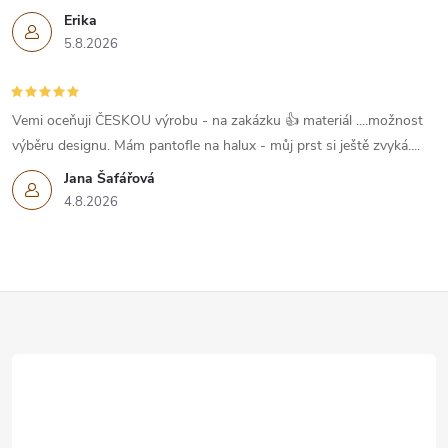
Erika
5.8.2026
Vemi oceňuji ČESKOU výrobu - na zakázku 👍 materiál ....možnost
výběru designu. Mám pantofle na halux - můj prst si ještě zvyká....
Jana Šafářová
4.8.2026
Z
á
p