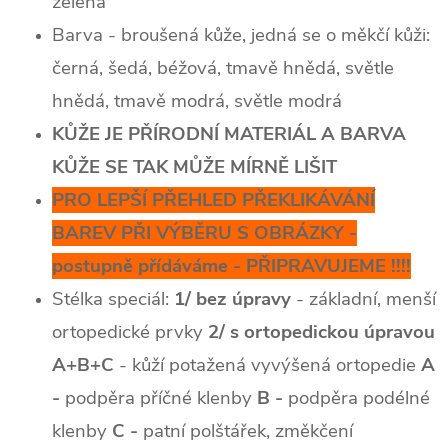
zelená
Barva - broušená kůže, jedná se o měkčí kůži:
černá, šedá, béžová, tmavě hnědá, světle
hnědá, tmavě modrá, světle modrá
KŮŽE JE PŘÍRODNÍ MATERIÁL A BARVA
KŮŽE SE TAK MŮŽE MÍRNĚ LIŠIT
PRO LEPŠÍ PŘEHLED PŘEKLIKÁVÁNÍ
BAREV PŘI VÝBĚRU S OBRÁZKY -
postupně přídáváme - PŘIPRAVUJEME !!!!
Stélka speciál:
1/ bez úpravy
- základní, menší
ortopedické prvky
2/ s ortopedickou úpravou
A+B+C
- kůží potažená vyvýšená ortopedie
A
-
podpěra příčné klenby
B -
podpěra podélné
klenby
C -
patní polštářek, změkčení