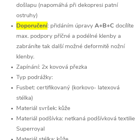
došlapu (napomáhá při dekopresi patní
ostruhy)
Doporučení
: přidáním úpravy
A+B+C
docílíte
max. podpory příčné a podélné klenby a
zabráníte tak další možné deformitě nožní
klenby.
Zapínání: 2x kovová přezka
Typ podrážky:
Fusbet: certifikovaný (korkovo- latexová
stélka)
Materiál svršek: kůže
Materiál podšívka: netkaná podšívková textilie
Superroyal
Materiál stélka: kůže