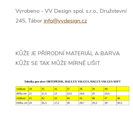
Vyrobeno - VV Design spol. s.r.o., Družstevní
245, Tábor
info@vvdesign.cz
KŮŽE JE PŘÍRODNÍ MATERIÁL A BARVA
KŮŽE SE TAK MŮŽE MÍRNĚ LIŠIT