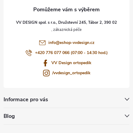
a
t
VV DESIGN spol. s r.o., Družstevní 245, Tábor 2, 390 02
í
info
@
eshop-vvdesign.cz
+420 776 077 066 (07:00 - 14:30 hod.)
VV Design ortopedik
/vvdesign_ortopedik
Informace pro vás
Blog