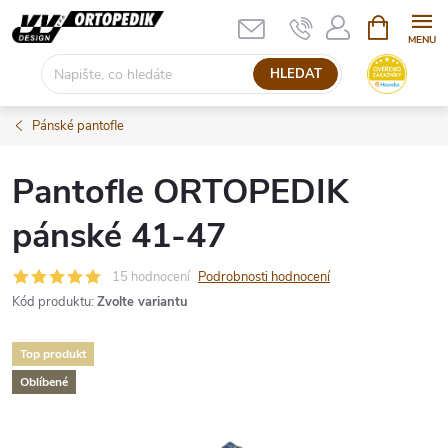
Přejít
NÁKUPNÍ
KOŠÍK
na
obsah
HLEDAT
Pánské pantofle
Pantofle ORTOPEDIK
pánské 41-47
15 hodnocení
Podrobnosti hodnocení
Kód produktu:
Zvolte variantu
Top produkt
Oblíbené