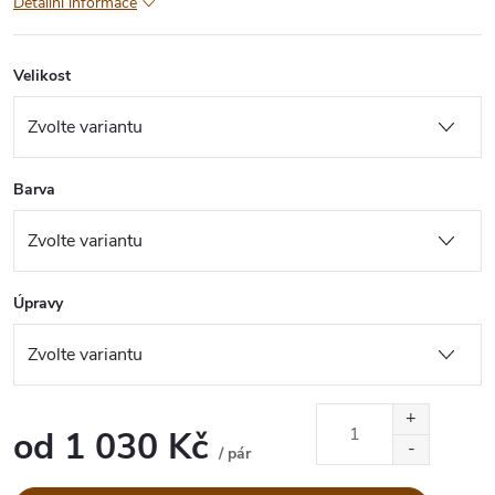
Detailní informace
Velikost
Barva
Úpravy
od
1 030 Kč
/ pár
Měrná