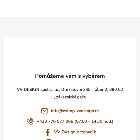
Z
á
p
a
t
VV DESIGN spol. s r.o., Družstevní 245, Tábor 2, 390 02
í
info
@
eshop-vvdesign.cz
+420 776 077 066 (07:00 - 14:30 hod.)
VV Design ortopedik