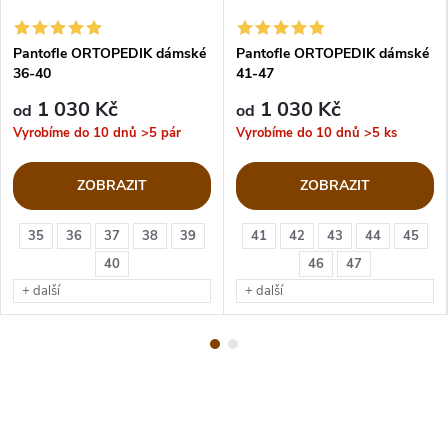
Pantofle ORTOPEDIK dámské
Pantofle ORTOPEDIK dámské
36-40
41-47
1 030 Kč
1 030 Kč
od
od
Vyrobíme do 10 dnů
>5 pár
Vyrobíme do 10 dnů
>5 ks
ZOBRAZIT
ZOBRAZIT
35
36
37
38
39
41
42
43
44
45
40
46
47
+ další
+ další