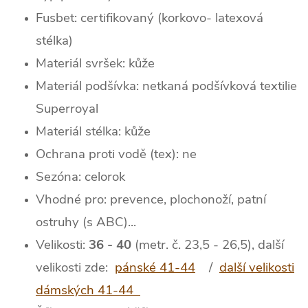
Fusbet: certifikovaný (korkovo- latexová
stélka)
Materiál svršek: kůže
Materiál podšívka: netkaná podšívková textilie
Superroyal
Materiál stélka: kůže
Ochrana proti vodě (tex): ne
Sezóna: celorok
Vhodné pro: prevence, plochonoží, patní
ostruhy (s ABC)...
Velikosti:
36 - 40
(metr. č. 23,5 - 26,5), další
velikosti zde:
pánské 41-44
/
další velikosti
dámských 41-44