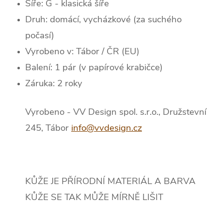
Šíře: G - klasická šíře
Druh: domácí, vycházkové (za suchého
počasí)
Vyrobeno v: Tábor / ČR (EU)
Balení: 1 pár (v papírové krabičce)
Záruka: 2 roky
Vyrobeno - VV Design spol. s.r.o., Družstevní
245, Tábor
info@vvdesign.cz
KŮŽE JE PŘÍRODNÍ MATERIÁL A BARVA
KŮŽE SE TAK MŮŽE MÍRNĚ LIŠIT