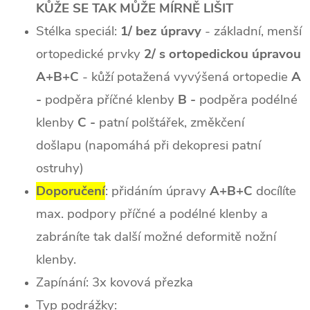
KŮŽE SE TAK MŮŽE MÍRNĚ LIŠIT
Stélka speciál:
1/ bez úpravy
- základní, menší
ortopedické prvky
2/ s ortopedickou úpravou
A+B+C
- kůží potažená vyvýšená ortopedie
A
-
podpěra příčné klenby
B -
podpěra podélné
klenby
C -
patní polštářek, změkčení
došlapu (napomáhá při dekopresi patní
ostruhy)
Doporučení
: přidáním úpravy
A+B+C
docílíte
max. podpory příčné a podélné klenby a
zabráníte tak další možné deformitě nožní
klenby.
Zapínání: 3x kovová přezka
Typ podrážky: