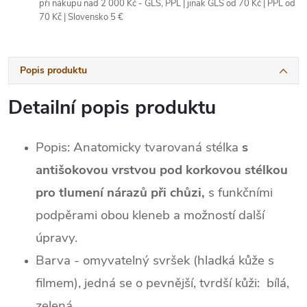
při nákupu nad 2 000 Kč - GLS, PPL | jinak GLS od 70 Kč | PPL od
70 Kč | Slovensko 5 €
Popis produktu
Detailní popis produktu
Popis: Anatomicky tvarovaná stélka
s
antišokovou vrstvou pod korkovou stélkou
pro tlumení nárazů při chůzi,
s funkčními
podpěrami obou kleneb a možností další
úpravy.
Barva - omyvatelný svršek (hladká kůže s
filmem), jedná se o pevnější, tvrdší kůži: bílá,
zelená