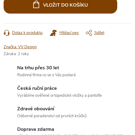
cena:
VLOŽIT DO KOŠÍKU
Dotaz k produktu
Hlídací pes
Sdílet
Značka:
VV Design
Záruka
:
2 roky
Na trhu přes 30 let
Rodinná firma co se o Vás postará
Česká ruční práce
Vyrábíme ověřené ortopedické vložky a pantofle
Zdravé obouvání
Odborné poradenství od prvních krůčků
Doprava zdarma