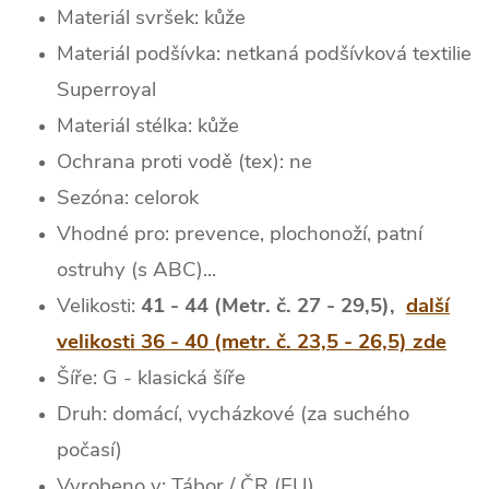
Materiál svršek: kůže
Materiál podšívka: netkaná podšívková textilie
Superroyal
Materiál stélka: kůže
Ochrana proti vodě (tex): ne
Sezóna: celorok
Vhodné pro: prevence, plochonoží, patní
ostruhy (s ABC)...
Velikosti:
41 - 44 (Metr. č. 27 - 29,5),
další
velikosti 36 - 40 (metr. č. 23,5 - 26,5) zde
Šíře: G - klasická šíře
Druh: domácí, vycházkové (za suchého
počasí)
Vyrobeno v: Tábor / ČR (EU)