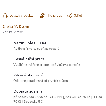
Dotaz k produktu
Hlídací pes
Sdílet
Značka:
VV Design
Záruka
:
2 roky
Na trhu přes 30 let
Rodinná firma co se o Vás postará
Česká ruční práce
Vyrábíme ověřené ortopedické vložky a pantofle
Zdravé obouvání
Odborné poradenství od prvních krůčků
Doprava zdarma
při nákupu nad 2 000 Kč - GLS, PPL | jinak GLS od 70 Kč | PPL od
70 Kč | Slovensko 5 €