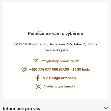
á
p
a
t
VV DESIGN spol. s r.o., Družstevní 245, Tábor 2, 390 02
í
info
@
eshop-vvdesign.cz
+420 776 077 066 (07:00 - 14:30 hod.)
VV Design ortopedik
/vvdesign_ortopedik
Informace pro vás