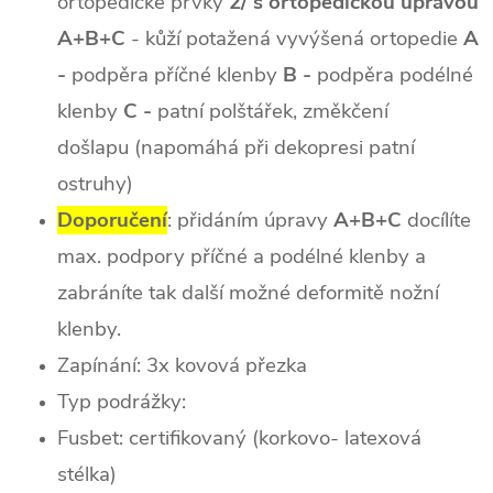
ortopedické prvky
2/ s ortopedickou úpravou
A+B+C
- kůží potažená vyvýšená ortopedie
A
-
podpěra příčné klenby
B -
podpěra podélné
klenby
C -
patní polštářek, změkčení
došlapu (napomáhá při dekopresi patní
ostruhy)
Doporučení
: přidáním úpravy
A+B+C
docílíte
max. podpory příčné a podélné klenby a
zabráníte tak další možné deformitě nožní
klenby.
Zapínání: 3x kovová přezka
Typ podrážky:
Fusbet: certifikovaný (korkovo- latexová
stélka)