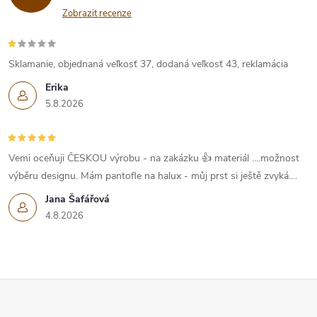
Zobrazit recenze
Sklamanie, objednaná veľkosť 37, dodaná veľkosť 43, reklamácia
Erika
5.8.2026
Vemi oceňuji ČESKOU výrobu - na zakázku 👍 materiál ....možnost
výběru designu. Mám pantofle na halux - můj prst si ještě zvyká....
Jana Šafářová
4.8.2026
Z