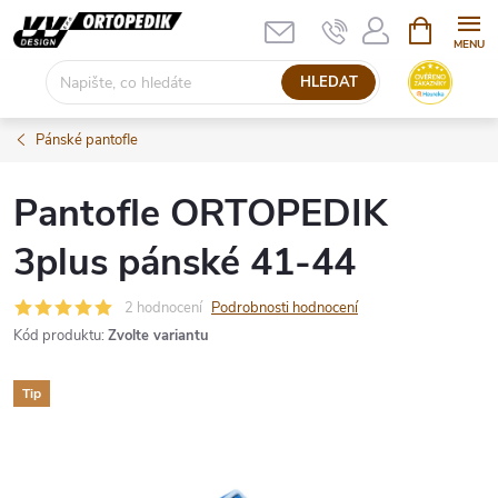
Přejít
NÁKUPNÍ
KOŠÍK
na
obsah
HLEDAT
Pánské pantofle
Pantofle ORTOPEDIK
3plus pánské 41-44
2 hodnocení
Podrobnosti hodnocení
Kód produktu:
Zvolte variantu
Tip