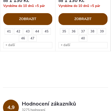
1 130 Kč
1 130 Kč
od
od
Vyrobíme do 10 dnů
>5 pár
Vyrobíme do 10 dnů
>5 pár
ZOBRAZIT
ZOBRAZIT
41
42
43
44
45
35
36
37
38
39
46
47
40
+ další
+ další
Hodnocení zákazníků
4,9
3275 hodnocení