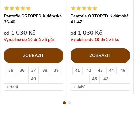
Pantofle ORTOPEDIK dámské
Pantofle ORTOPEDIK dámské
36-40
41-47
1 030 Kč
1 030 Kč
od
od
Vyrobíme do 10 dnů
>5 pár
Vyrobíme do 10 dnů
>5 ks
ZOBRAZIT
ZOBRAZIT
35
36
37
38
39
41
42
43
44
45
40
46
47
+ další
+ další