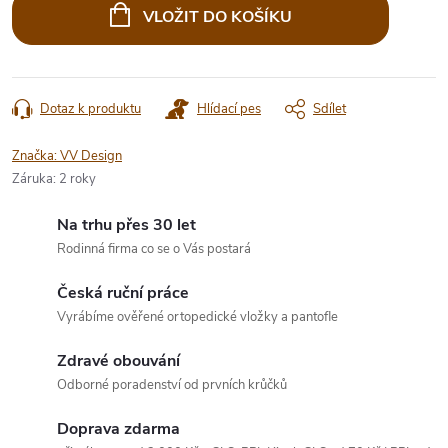
cena:
VLOŽIT DO KOŠÍKU
Dotaz k produktu
Hlídací pes
Sdílet
Značka:
VV Design
Záruka
:
2 roky
Na trhu přes 30 let
Rodinná firma co se o Vás postará
Česká ruční práce
Vyrábíme ověřené ortopedické vložky a pantofle
Zdravé obouvání
Odborné poradenství od prvních krůčků
Doprava zdarma