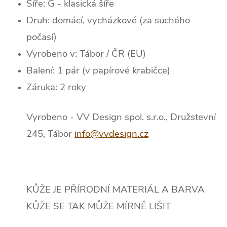
Šíře: G - klasická šíře
Druh: domácí, vycházkové (za suchého
počasí)
Vyrobeno v: Tábor / ČR (EU)
Balení: 1 pár (v papírové krabičce)
Záruka: 2 roky
Vyrobeno - VV Design spol. s.r.o., Družstevní
245, Tábor
info@vvdesign.cz
KŮŽE JE PŘÍRODNÍ MATERIÁL A BARVA
KŮŽE SE TAK MŮŽE MÍRNĚ LIŠIT