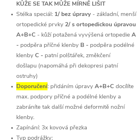
KŮŽE SE TAK MŮŽE MÍRNĚ LIŠIT
Stélka speciál:
1/ bez úpravy
- základní, menší
ortopedické prvky
2/ s ortopedickou úpravou
A+B+C
- kůží potažená vyvýšená ortopedie
A
-
podpěra příčné klenby
B -
podpěra podélné
klenby
C -
patní polštářek, změkčení
došlapu (napomáhá při dekopresi patní
ostruhy)
Doporučení
: přidáním úpravy
A+B+C
docílíte
max. podpory příčné a podélné klenby a
zabráníte tak další možné deformitě nožní
klenby.
Zapínání: 3x kovová přezka
Typ podrážky: