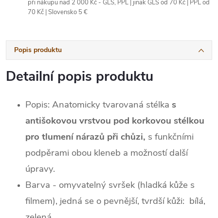
při nákupu nad 2 000 Kč - GLS, PPL | jinak GLS od 70 Kč | PPL od
70 Kč | Slovensko 5 €
Popis produktu
Detailní popis produktu
Popis: Anatomicky tvarovaná stélka
s
antišokovou vrstvou pod korkovou stélkou
pro tlumení nárazů při chůzi,
s funkčními
podpěrami obou kleneb a možností další
úpravy.
Barva - omyvatelný svršek (hladká kůže s
filmem), jedná se o pevnější, tvrdší kůži: bílá,
zelená