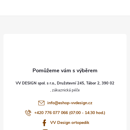
Z
á
p
a
t
VV DESIGN spol. s r.o., Družstevní 245, Tábor 2, 390 02
í
info
@
eshop-vvdesign.cz
+420 776 077 066 (07:00 - 14:30 hod.)
VV Design ortopedik