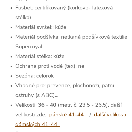
Fusbet: certifikovaný (korkovo- latexová
stélka)
Materiál svršek: kůže
Materiál podšívka: netkaná podšívková textilie
Superroyal
Materiál stélka: kůže
Ochrana proti vodě (tex): ne
Sezóna: celorok
Vhodné pro: prevence, plochonoží, patní
ostruhy (s ABC)...
Velikosti:
36 - 40
(metr. č. 23,5 - 26,5), další
velikosti zde:
pánské 41-44
/
další velikosti
dámských 41-44