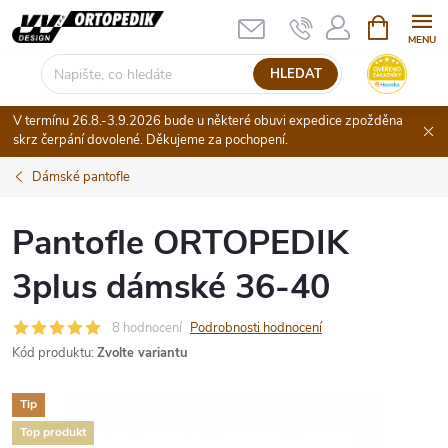
Přejít
NÁKUPNÍ
KOŠÍK
na
obsah
HLEDAT
V termínu 26.8.-3.9.2026 bude u některé obuvi expedice zpožděna
skrz čerpání dovolené. Děkujeme za pochopení.
Dámské pantofle
Pantofle ORTOPEDIK
3plus dámské 36-40
8 hodnocení
Podrobnosti hodnocení
Kód produktu:
Zvolte variantu
Tip
Top produkt